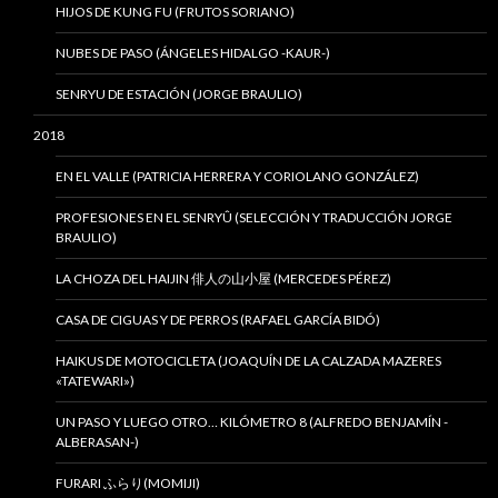
HIJOS DE KUNG FU (FRUTOS SORIANO)
NUBES DE PASO (ÁNGELES HIDALGO -KAUR-)
SENRYU DE ESTACIÓN (JORGE BRAULIO)
2018
EN EL VALLE (PATRICIA HERRERA Y CORIOLANO GONZÁLEZ)
PROFESIONES EN EL SENRYÛ (SELECCIÓN Y TRADUCCIÓN JORGE
BRAULIO)
LA CHOZA DEL HAIJIN 俳人の山小屋 (MERCEDES PÉREZ)
CASA DE CIGUAS Y DE PERROS (RAFAEL GARCÍA BIDÓ)
HAIKUS DE MOTOCICLETA (JOAQUÍN DE LA CALZADA MAZERES
«TATEWARI»)
UN PASO Y LUEGO OTRO… KILÓMETRO 8 (ALFREDO BENJAMÍN -
ALBERASAN-)
FURARI ふらり(MOMIJI)