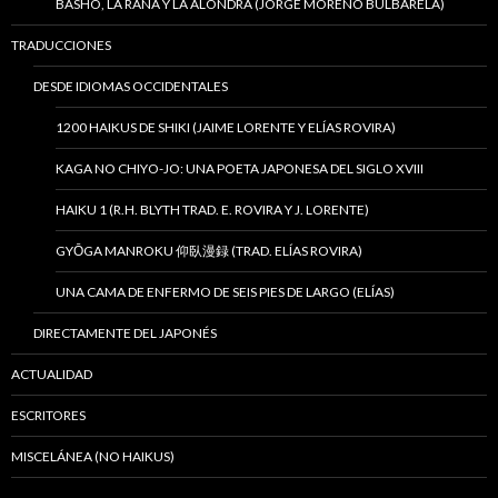
BASHÔ, LA RANA Y LA ALONDRA (JORGE MORENO BULBARELA)
TRADUCCIONES
DESDE IDIOMAS OCCIDENTALES
1200 HAIKUS DE SHIKI (JAIME LORENTE Y ELÍAS ROVIRA)
KAGA NO CHIYO-JO: UNA POETA JAPONESA DEL SIGLO XVIII
HAIKU 1 (R.H. BLYTH TRAD. E. ROVIRA Y J. LORENTE)
GYŌGA MANROKU 仰臥漫録 (TRAD. ELÍAS ROVIRA)
UNA CAMA DE ENFERMO DE SEIS PIES DE LARGO (ELÍAS)
DIRECTAMENTE DEL JAPONÉS
ACTUALIDAD
ESCRITORES
MISCELÁNEA (NO HAIKUS)