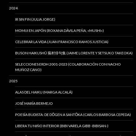
2024
IR SIN FIN (JULIA JORGE)
MOMIJI EN JAPÓN (ROXANA DÁVILA PEÑA, «MUSHI»)
CELEBRAR LA VIDA (JUAN FRANCISCO RAMOS JUSTICIA)
BUSON HAIKUSHÛ 蕪村俳句集 (JAIME LORENTE Y SETSUKO TAKEOKA)
SELECCIONES ERDH 2001-2023 (COLABORACIÓN CON NACHO
MUÑOZ CANO)
2025
ALAS DEL HAIKU (MARGA ALCALÁ)
JOSÉ MARÍA BERMEJO
POESÍA BUDISTA: DE DŌGEN A SANTŌKA (CARLOS BARBOSA CEPEDA)
LIBERA TU NIÑO INTERIOR (BIBI VARELA GIBB -BIBISAN-)