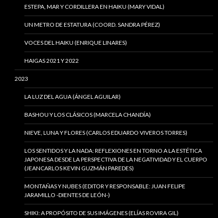
ESTEPA, MAR Y CORDILLERA EN HAIKU (MARY VIDAL)
UN METRO DE ESTATURA (COORD. SANDRA PÉREZ)
VOCES DEL HAIKU (ENRIQUE LINARES)
HAIGAS 2021 Y 2022
2023
LA LUZ DEL AGUA (ÁNGEL AGUILAR)
BASHOU Y LOS CLÁSICOS (MARCELA CHANDÍA)
NIEVE, LUNA Y FLORES (CARLOS EDUARDO VIVEROS TORRES)
LOS SENTIDOS Y LA NADA: REFLEXIONES EN TORNO A LA ESTÉTICA
JAPONESA DESDE LA PERSPECTIVA DE LA NEGATIVIDAD Y EL CUERPO
(JEANCARLOS KEVIN GUZMÁN PAREDES)
MONTAÑAS Y NUBES (EDITOR Y RESPONSABLE: JUAN FELIPE
JARAMILLO -DIENTES DE LEÓN-)
SHIKI: A PROPÓSITO DE SUS IMÁGENES (ELÍAS ROVIRA GIL)