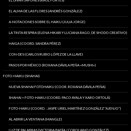
EL DIVÁN JAPONÉS (RAÚL FORTES)
EL ALMA DE LAS FLORES (ANDRÉS GONZÁLEZ)
A-NOTACIONES SOBRE EL HAIKU (JULIA JORGE)
LA TINTA RESPIRA (ELENA HIKARI Y LUCIANA RAGO, DE SHODO CREATIVO)
HAIGA (COORD. SANDRA PÉREZ)
CON-DES (CARLOS RUBIO LÓPEZ DE LA LLAVE)
PASOS POR MÉXICO (ROXANA DÁVILA PEÑA «MUSHI»)
FOTO-HAIKU (SHAHAI)
NUEVA SHAHAI FOTOHAIKU (COOR. ROXANA DÁVILA PEÑA)
SHAHAI = FOTO-HAIKU (COORD. PACO AYALA Y XARO ORTOLÁ)
FOTO-HAIKU (COORD. : JASPE URIEL MARTÍNEZ GONZÁLEZ “AJENJO”)
AL ABRIR LA VENTANA (MANGLE)
LUZ DE PALABRAS (VICTORIA BADÍA / COROLIANO GONZÁLEZ)