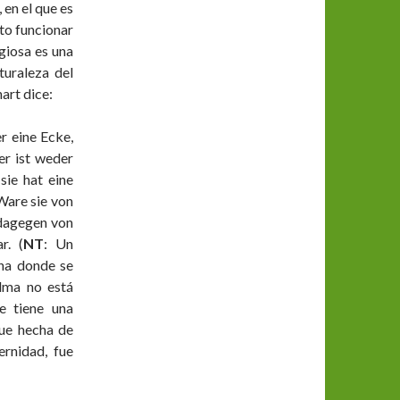
 en el que es
cto funcionar
giosa es una
turaleza del
hart dice:
er eine Ecke,
er ist weder
sie hat eine
Ware sie von
 dagegen von
r. (
NT
: Un
ina donde se
alma no está
e tiene una
fue hecha de
ernidad, fue