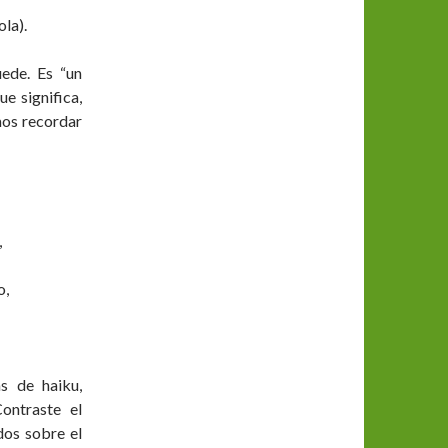
ola).
ede. Es “un
e significa,
mos recordar
,
o,
s de haiku,
ontraste el
dos sobre el