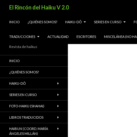
Buscar
El Rincón del Haiku V 2.0
SALTAR AL CONTENIDO
INICIO
¿QUIÉNES SOMOS?
HAIKU-DÔ
SERIES EN CURSO
F
TRADUCCIONES
ACTUALIDAD
ESCRITORES
MISCELÁNEA (NO HA
Revista de haikus
INICIO
¿QUIÉNES SOMOS?
HAIKU-DÔ
SERIES EN CURSO
FOTO-HAIKU (SHAHAI)
LIBROS TRADUCIDOS
HAIBUN (COORD. MARÍA
ÁNGELES MILLÁN)