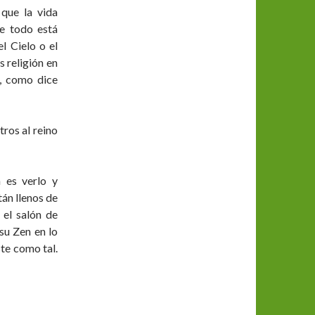
 que la vida
de todo está
el Cielo o el
s religión en
, como dice
tros al reino
 es verlo y
tán llenos de
 el salón de
su Zen en lo
ste como tal.