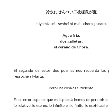
冷永にせんべい二枚様良が夏
Hiyamizu ni senbei ni-mai chora ga natsu
Agua fría,
dos galletas:
el verano de Chora.
El segundo de estos dos poemas nos recuerda las 
reproche a Marta,
Pero una cosa es suficiente.
Es un error suponer que en la poesía hemos de percibir lo
lo relativo, lo eterno, lo infinito en lo finito, lo espiritual e