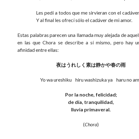
Les pedí a todos que me sirvieran con el cadáver
Y al final les ofrecí sólo el cadáver de mi amor.
Estas palabras parecen una llamada muy alejada de aquel
en las que Chora se describe a sí mismo, pero hay u
afinidad entre ellas:
夜はうれしく素は静かや春の雨
Yo wa ureshiku hiru washizuka ya haru no a
Por la noche, felicidad;
de día, tranquilidad,
lluvia primaveral.
(
Chora
)