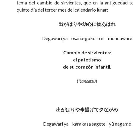
tema del cambio de sirvientes, que en la antigüedad te
quinto día del tercer mes del calendario lunar:
出がはりや幼心に物
あ
はれ
Degawari ya osana-gokoro ni monoaware
Cambio de sirvientes:
el patetismo
de su corazón infantil.
(
Ransetsu
)
出がはりや傘提げてタながめ
Degawari ya karakasa sagete yū nagame