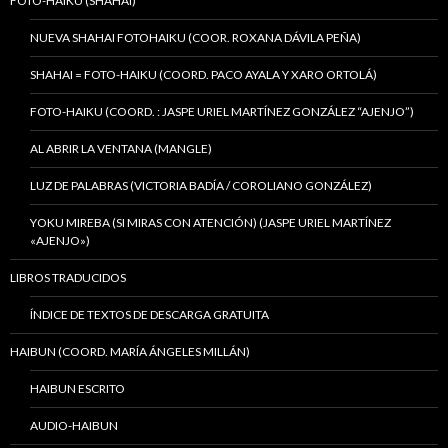
FOTO-HAIKU (SHAHAI)
NUEVA SHAHAI FOTOHAIKU (COOR. ROXANA DÁVILA PEÑA)
SHAHAI = FOTO-HAIKU (COORD. PACO AYALA Y XARO ORTOLÁ)
FOTO-HAIKU (COORD. : JASPE URIEL MARTÍNEZ GONZÁLEZ “AJENJO”)
AL ABRIR LA VENTANA (MANGLE)
LUZ DE PALABRAS (VICTORIA BADÍA / COROLIANO GONZÁLEZ)
YOKU MIREBA (SI MIRAS CON ATENCIÓN) (JASPE URIEL MARTÍNEZ
«AJENJO»)
LIBROS TRADUCIDOS
ÍNDICE DE TEXTOS DE DESCARGA GRATUITA
HAIBUN (COORD. MARÍA ÁNGELES MILLÁN)
HAIBUN ESCRITO
AUDIO-HAIBUN