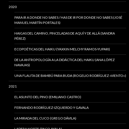
2020
PARA IR A DONDE NO SABES / HAS DE IR POR DONDE NO SABES (JOSÉ
MANUEL MARTÍN PORTALES)
HAIGAS DEL CAMINO, PINCELADAS DE AQUÍ Y DE ALLÁ (SANDRA
PÉREZ)
ECOPOÉTICAS DEL HAIKU (YAXKIN MELCHY RAMOS-YUPARI)
DE LA ANTROPOLOGÍA A LA DIDÁCTICA DEL HAIKU (ANA LÓPEZ
NAVAJAS)
UNA FLAUTA DE BAMBÚ PARA BUDA (ROGELIO RODRÍGUEZ «VIENTO»)
2021
EL ASUNTO DEL PINO (EMILIANO CASTRO)
FERNANDO RODRÍGUEZ-IZQUIERDO Y GAVALA
LA MIRADA DEL CUCO (GREGO DÁVILA)
LADERA NORTE (PACO AYALA)