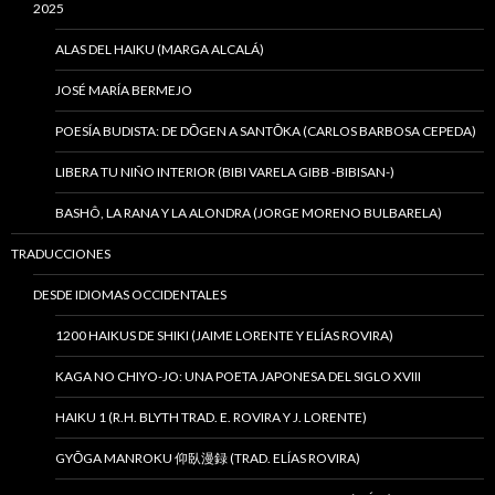
2025
ALAS DEL HAIKU (MARGA ALCALÁ)
JOSÉ MARÍA BERMEJO
POESÍA BUDISTA: DE DŌGEN A SANTŌKA (CARLOS BARBOSA CEPEDA)
LIBERA TU NIÑO INTERIOR (BIBI VARELA GIBB -BIBISAN-)
BASHÔ, LA RANA Y LA ALONDRA (JORGE MORENO BULBARELA)
TRADUCCIONES
DESDE IDIOMAS OCCIDENTALES
1200 HAIKUS DE SHIKI (JAIME LORENTE Y ELÍAS ROVIRA)
KAGA NO CHIYO-JO: UNA POETA JAPONESA DEL SIGLO XVIII
HAIKU 1 (R.H. BLYTH TRAD. E. ROVIRA Y J. LORENTE)
GYŌGA MANROKU 仰臥漫録 (TRAD. ELÍAS ROVIRA)