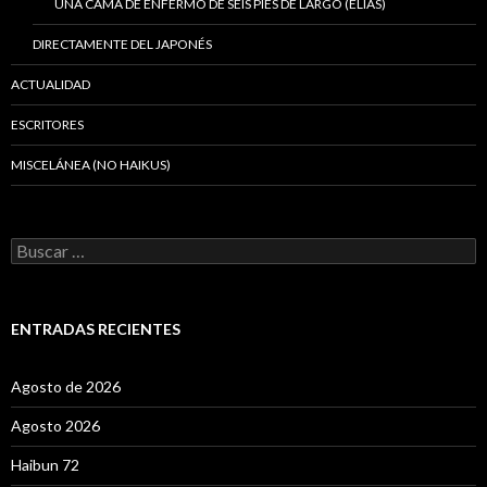
UNA CAMA DE ENFERMO DE SEIS PIES DE LARGO (ELÍAS)
DIRECTAMENTE DEL JAPONÉS
ACTUALIDAD
ESCRITORES
MISCELÁNEA (NO HAIKUS)
B
u
s
c
a
ENTRADAS RECIENTES
r
:
Agosto de 2026
Agosto 2026
Haibun 72