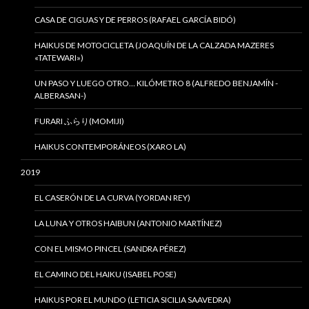
CASA DE CIGUAS Y DE PERROS (RAFAEL GARCÍA BIDÓ)
HAIKUS DE MOTOCICLETA (JOAQUÍN DE LA CALZADA MAZERES
«TATEWARI»)
UN PASO Y LUEGO OTRO… KILÓMETRO 8 (ALFREDO BENJAMÍN -
ALBERASAN-)
FURARI ふらり(MOMIJI)
HAIKUS CONTEMPORÁNEOS (XARO LA)
2019
EL CASERÓN DE LA CURVA (YORDAN REY)
LA LUNA Y OTROS HAIBUN (ANTONIO MARTÍNEZ)
CON EL MISMO PINCEL (SANDRA PÉREZ)
EL CAMINO DEL HAIKU (ISABEL POSE)
HAIKUS POR EL MUNDO (LETICIA SICILIA SAAVEDRA)