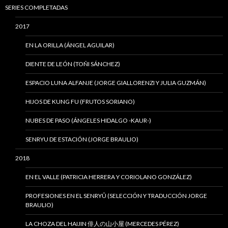
SERIES COMPLETADAS
2017
EN LA ORILLA (ÁNGEL AGUILAR)
DIENTE DE LEÓN (TOÑI SÁNCHEZ)
ESPACIO LUNA ALFANJE (JORGE GIALLORENZI Y JULIA GUZMÁN)
HIJOS DE KUNG FU (FRUTOS SORIANO)
NUBES DE PASO (ÁNGELES HIDALGO -KAUR-)
SENRYU DE ESTACIÓN (JORGE BRAULIO)
2018
EN EL VALLE (PATRICIA HERRERA Y CORIOLANO GONZÁLEZ)
PROFESIONES EN EL SENRYÛ (SELECCIÓN Y TRADUCCIÓN JORGE
BRAULIO)
LA CHOZA DEL HAIJIN 俳人の山小屋 (MERCEDES PÉREZ)