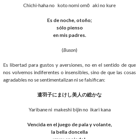
Chichi-haha no koto nomi omō aki no kure
Es de noche, otoño;
sólo pienso
en mis padres.
(
Buson
)
Es libertad para gustos y aversiones, no en el sentido de que
nos volvemos indiferentes o insensibles, sino de que las cosas
agradables no se sentimentalizan ni se falsifican:
遣羽子にまけし美人の総かな
Yaribane ni makeshi bijin no ikari kana
Vencida en el juego de pala y volante,
la bella doncella