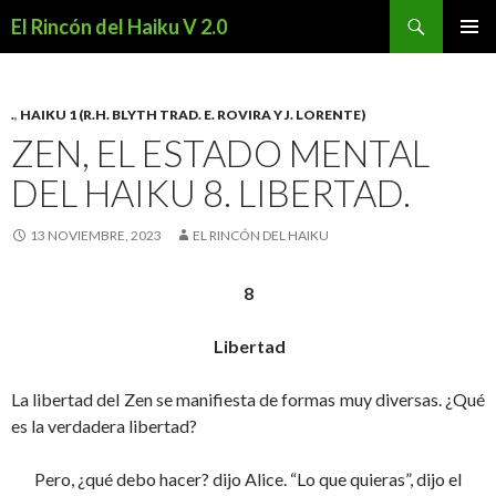
Buscar
El Rincón del Haiku V 2.0
SALTAR
MENÚ
AL
PRINCI
CONTENIDO
.
,
HAIKU 1 (R.H. BLYTH TRAD. E. ROVIRA Y J. LORENTE)
ZEN, EL ESTADO MENTAL
DEL HAIKU 8. LIBERTAD.
13 NOVIEMBRE, 2023
EL RINCÓN DEL HAIKU
8
Libertad
La libertad del Zen se manifiesta de formas muy diversas. ¿Qué
es la verdadera libertad?
Pero, ¿qué debo hacer? dijo Alice. “Lo que quieras”, dijo el