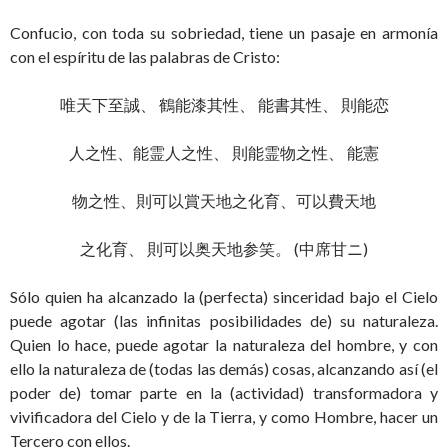
Confucio, con toda su sobriedad, tiene un pasaje en armonía
con el espíritu de las palabras de Cristo:
唯天下至誠、 鶴能漆其性、 能書其性、 則能恋
人之性、能霊人之性、 則能霊物之性、 能憲
物之性、則可以賞天地之化育、可以費天地
之化育、 則可以奥天地参笑。 (中席甘ニ)
Sólo quien ha alcanzado la (perfecta) sinceridad bajo el Cielo
puede agotar (las infinitas posibilidades de) su naturaleza.
Quien lo hace, puede agotar la naturaleza del hombre, y con
ello la naturaleza de (todas las demás) cosas, alcanzando así (el
poder de) tomar parte en la (actividad) transformadora y
vivificadora del Cielo y de la Tierra, y como Hombre, hacer un
Tercero con ellos.