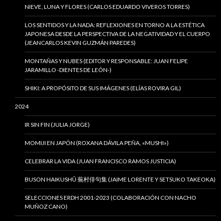
NIEVE, LUNA Y FLORES (CARLOS EDUARDO VIVEROS TORRES)
LOS SENTIDOS Y LA NADA: REFLEXIONES EN TORNO A LA ESTÉTICA
JAPONESA DESDE LA PERSPECTIVA DE LA NEGATIVIDAD Y EL CUERPO
(JEANCARLOS KEVIN GUZMÁN PAREDES)
MONTAÑAS Y NUBES (EDITOR Y RESPONSABLE: JUAN FELIPE
JARAMILLO -DIENTES DE LEÓN-)
SHIKI: A PROPÓSITO DE SUS IMÁGENES (ELÍAS ROVIRA GIL)
2024
IR SIN FIN (JULIA JORGE)
MOMIJI EN JAPÓN (ROXANA DÁVILA PEÑA, «MUSHI»)
CELEBRAR LA VIDA (JUAN FRANCISCO RAMOS JUSTICIA)
BUSON HAIKUSHÛ 蕪村俳句集 (JAIME LORENTE Y SETSUKO TAKEOKA)
SELECCIONES ERDH 2001-2023 (COLABORACIÓN CON NACHO
MUÑOZ CANO)