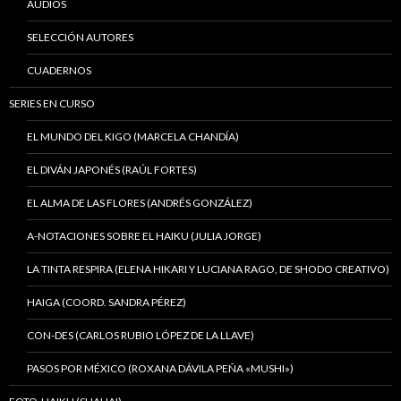
AUDIOS
SELECCIÓN AUTORES
CUADERNOS
SERIES EN CURSO
EL MUNDO DEL KIGO (MARCELA CHANDÍA)
EL DIVÁN JAPONÉS (RAÚL FORTES)
EL ALMA DE LAS FLORES (ANDRÉS GONZÁLEZ)
A-NOTACIONES SOBRE EL HAIKU (JULIA JORGE)
LA TINTA RESPIRA (ELENA HIKARI Y LUCIANA RAGO, DE SHODO CREATIVO)
HAIGA (COORD. SANDRA PÉREZ)
CON-DES (CARLOS RUBIO LÓPEZ DE LA LLAVE)
PASOS POR MÉXICO (ROXANA DÁVILA PEÑA «MUSHI»)