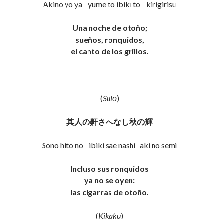
Akino yo ya yume to ibikı to kirigirisu
Una noche de otoño;
sueños, ronquidos,
el canto de los grillos.
(
Suiō
)
其人の鼾さへなし秋の輝
Sono hito no ibiki sae nashi aki no semi
Incluso sus ronquidos
ya no se oyen:
las cigarras de otoño.
(
Kikaku
)