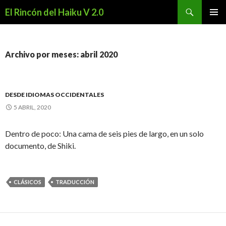
Buscar
El Rincón del Haiku V 2.0
SALTAR
MENÚ
AL
PRINCI
CONTENIDO
Archivo por meses: abril 2020
DESDE IDIOMAS OCCIDENTALES
5 ABRIL, 2020
Dentro de poco: Una cama de seis pies de largo, en un solo
documento, de Shiki.
CLÁSICOS
TRADUCCIÓN