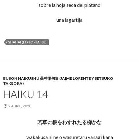
sobre la hoja seca del plátano
una lagartija
SHAHAI (FOTO-HAIKU)
BUSON HAIKUSHÛ 蕪村俳句集 (JAIME LORENTE Y SETSUKO
TAKEOKA)
HAIKU 14
2 ABRIL, 2020
若草に根をわすれたる柳かな
wakakusa ni ne o wasuretaru yanagi kana