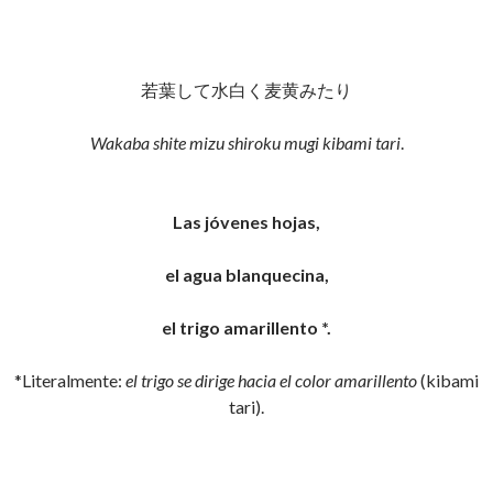
若葉して水白く麦黄みたり
Wakaba shite mizu shiroku mugi kibami tari
.
Las jóvenes hojas,
el agua blanquecina,
el trigo amarillento *.
*Literalmente:
el trigo se dirige hacia el color amarillento
(kibami
tari).