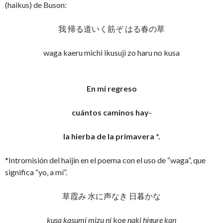
(haikus) de Buson:
我 帰る道いく筋ぞ はる春の草
waga kaeru michi ikusuji zo haru no kusa
En mi regreso
cuántos caminos hay-
la hierba de la primavera *.
*Intromisión del haijin en el poema con el uso de “waga”, que
significa “yo, a mí”.
草霞み 水に声なき 日暮かな
kusa kasumi mizu ni
koe
naki higure kan