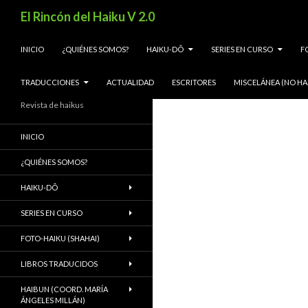
Buscar
El Rincón del Haiku V 2.0
SALTAR AL CONTENIDO
INICIO
¿QUIÉNES SOMOS?
HAIKU-DÔ
SERIES EN CURSO
F
TRADUCCIONES
ACTUALIDAD
ESCRITORES
MISCELÁNEA (NO HA
Revista de haikus
INICIO
¿QUIÉNES SOMOS?
HAIKU-DÔ
SERIES EN CURSO
FOTO-HAIKU (SHAHAI)
LIBROS TRADUCIDOS
HAIBUN (COORD. MARÍA
ÁNGELES MILLÁN)