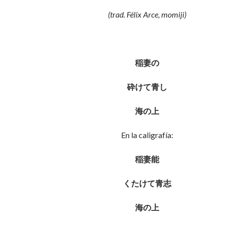
(trad. Félix Arce, momiji)
稲妻の
砕けて青し
海の上
En la caligrafía:
稲妻能
くたけて青志
海の上