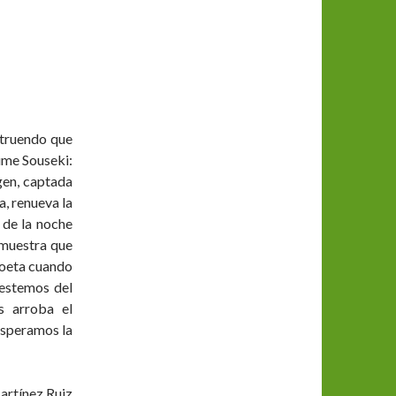
struendo que
ume Souseki:
agen, captada
a, renueva la
 de la noche
 muestra que
poeta cuando
 estemos del
s arroba el
esperamos la
artínez Ruiz