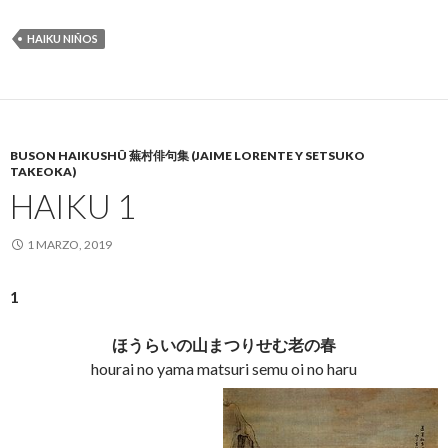
HAIKU NIÑOS
BUSON HAIKUSHÛ 蕪村俳句集 (JAIME LORENTE Y SETSUKO
TAKEOKA)
HAIKU 1
1 MARZO, 2019
1
ほうらいの山まつりせむ老の春
hourai no yama matsuri semu oi no haru