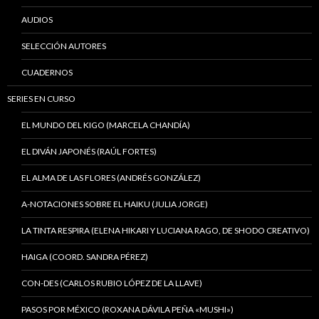
AUDIOS
SELECCIÓN AUTORES
CUADERNOS
SERIES EN CURSO
EL MUNDO DEL KIGO (MARCELA CHANDÍA)
EL DIVÁN JAPONÉS (RAÚL FORTES)
EL ALMA DE LAS FLORES (ANDRÉS GONZÁLEZ)
A-NOTACIONES SOBRE EL HAIKU (JULIA JORGE)
LA TINTA RESPIRA (ELENA HIKARI Y LUCIANA RAGO, DE SHODO CREATIVO)
HAIGA (COORD. SANDRA PÉREZ)
CON-DES (CARLOS RUBIO LÓPEZ DE LA LLAVE)
PASOS POR MÉXICO (ROXANA DÁVILA PEÑA «MUSHI»)