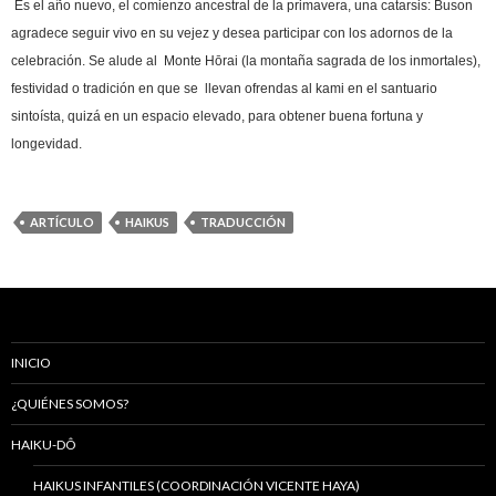
Es el año nuevo, el comienzo ancestral de la primavera, una catarsis: Buson
agradece seguir vivo en su vejez y desea participar con los adornos de la
celebración. Se alude al
Monte Hōrai (la montaña sagrada de los inmortales),
festividad o tradición en que se llevan ofrendas al kami en el santuario
sintoísta, quizá en un espacio elevado, para obtener buena fortuna y
longevidad.
ARTÍCULO
HAIKUS
TRADUCCIÓN
INICIO
¿QUIÉNES SOMOS?
HAIKU-DÔ
HAIKUS INFANTILES (COORDINACIÓN VICENTE HAYA)