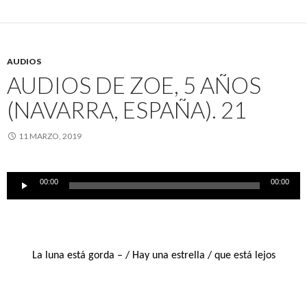
AUDIOS
AUDIOS DE ZOE, 5 AÑOS
(NAVARRA, ESPAÑA). 21
11 MARZO, 2019
Reproductor
00:00
00:00
de
audio
La luna está gorda – /
Hay una estrella /
que está lejos