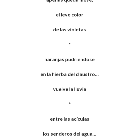
el leve color
de las violetas
*
naranjas pudriéndose
en la hierba del claustro…
vuelve la lluvia
*
entre las acículas
los senderos del agua…