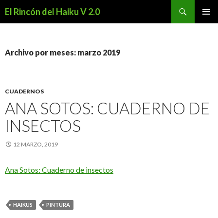
Buscar
El Rincón del Haiku V 2.0
SALTAR
MENÚ
AL
PRINCI
CONTENIDO
Archivo por meses: marzo 2019
CUADERNOS
ANA SOTOS: CUADERNO DE
INSECTOS
12 MARZO, 2019
Ana Sotos: Cuaderno de insectos
HAIKUS
PINTURA