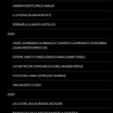
LADERA NORTE (PACO AYALA)
LLOVIZNA (SUSANA BENET)
YERBAZUL (LLANOS CASTILLO)
2022
CAMÍ: LA MIRADA I LA PARAULA / CAMINO: LA MIRADA Y LA PALABRA
(JOAN ANTÓN MENCOS)
ESTEPA, MAR Y CORDILLERA EN HAIKU (MARY VIDAL)
UN METRO DE ESTATURA (COORD. SANDRA PÉREZ)
VOCES DEL HAIKU (ENRIQUE LINARES)
HAIGAS 2021 Y 2022
2023
LA LUZ DEL AGUA (ÁNGEL AGUILAR)
BASHOU Y LOS CLÁSICOS (MARCELA CHANDÍA)