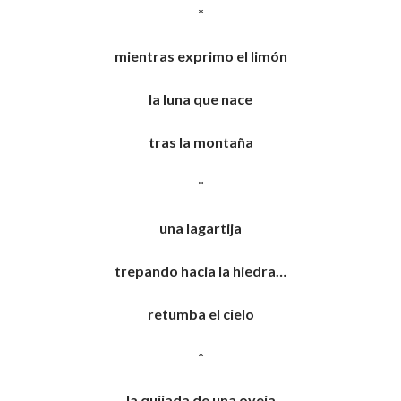
*
mientras exprimo el limón
la luna que nace
tras la montaña
*
una lagartija
trepando hacia la hiedra…
retumba el cielo
*
la quijada de una oveja