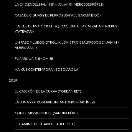
LA CHOZA DEL HAIJIN 俳人の山小屋 (MERCEDES PÉREZ)
CASA DE CIGUAS Y DE PERROS (RAFAEL GARCÍA BIDÓ)
HAIKUS DE MOTOCICLETA (JOAQUÍN DE LA CALZADA MAZERES
«TATEWARI»)
UN PASO Y LUEGO OTRO… KILÓMETRO 8 (ALFREDO BENJAMÍN -
ALBERASAN-)
FURARI ふらり(MOMIJI)
HAIKUS CONTEMPORÁNEOS (XARO LA)
2019
EL CASERÓN DE LA CURVA (YORDAN REY)
LA LUNA Y OTROS HAIBUN (ANTONIO MARTÍNEZ)
CON EL MISMO PINCEL (SANDRA PÉREZ)
EL CAMINO DEL HAIKU (ISABEL POSE)