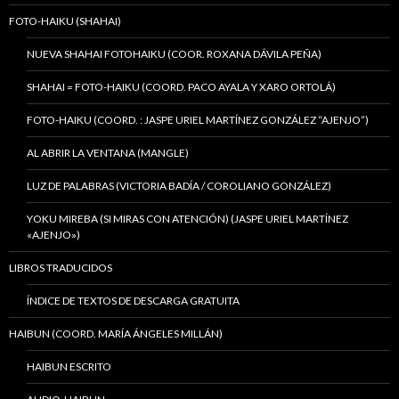
FOTO-HAIKU (SHAHAI)
NUEVA SHAHAI FOTOHAIKU (COOR. ROXANA DÁVILA PEÑA)
SHAHAI = FOTO-HAIKU (COORD. PACO AYALA Y XARO ORTOLÁ)
FOTO-HAIKU (COORD. : JASPE URIEL MARTÍNEZ GONZÁLEZ “AJENJO”)
AL ABRIR LA VENTANA (MANGLE)
LUZ DE PALABRAS (VICTORIA BADÍA / COROLIANO GONZÁLEZ)
YOKU MIREBA (SI MIRAS CON ATENCIÓN) (JASPE URIEL MARTÍNEZ
«AJENJO»)
LIBROS TRADUCIDOS
ÍNDICE DE TEXTOS DE DESCARGA GRATUITA
HAIBUN (COORD. MARÍA ÁNGELES MILLÁN)
HAIBUN ESCRITO