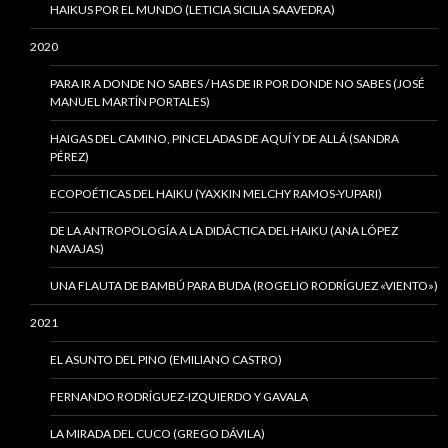
HAIKUS POR EL MUNDO (LETICIA SICILIA SAAVEDRA)
2020
PARA IR A DONDE NO SABES / HAS DE IR POR DONDE NO SABES (JOSÉ
MANUEL MARTÍN PORTALES)
HAIGAS DEL CAMINO, PINCELADAS DE AQUÍ Y DE ALLÁ (SANDRA
PÉREZ)
ECOPOÉTICAS DEL HAIKU (YAXKIN MELCHY RAMOS-YUPARI)
DE LA ANTROPOLOGÍA A LA DIDÁCTICA DEL HAIKU (ANA LÓPEZ
NAVAJAS)
UNA FLAUTA DE BAMBÚ PARA BUDA (ROGELIO RODRÍGUEZ «VIENTO»)
2021
EL ASUNTO DEL PINO (EMILIANO CASTRO)
FERNANDO RODRÍGUEZ-IZQUIERDO Y GAVALA
LA MIRADA DEL CUCO (GREGO DÁVILA)