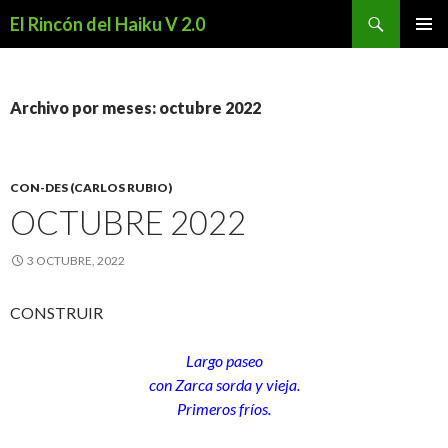
Buscar
El Rincón del Haiku V 2.0
SALTAR
MENÚ
AL
PRINCI
CONTENIDO
Archivo por meses: octubre 2022
CON-DES (CARLOS RUBIO)
OCTUBRE 2022
3 OCTUBRE, 2022
CONSTRUIR
Largo paseo
con Zarca sorda y vieja.
Primeros fríos.