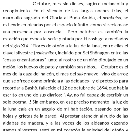
Octubre, mes sin dioses, sugiere melancolía y
recogimiento. En el silencio de las largas noches frías, el
murmullo sagrado del Gloria al Buda Amida, el
nembutsu
, se
extiende en oleadas por el espacio infinito, como si reclamase
una presencia por ausencia… Pero octubre es también la
estación que evoca la serie pintada por Hiroshige a mediados
del siglo XIX: “Flores de otoño a la luz de la luna”, entre ellas el
clavel silvestre (
nadeshiko
), incluido por Sei Shônagon entre las
“cosas encantadoras”, junto al rostro de un niño dibujado en un
melón, los huevos de pato y también sus nidos… Octubre es el
mes de la caza del halcón, el mes del
sake
nuevo -vino de arroz
que se ofrece como primicia a las deidades-, y el pretexto para
recordar a Bashô, fallecido el 12 de octubre de 1694, que había
escrito en uno de sus diarios: “¡Ay, no fui capaz de escribir un
solo poema…! Sin embargo, en ese preciso momento, la luz de
la luna caía en un ángulo de mi habitación, pasando por las
hojas y grietas de la pared. Al prestar atención al ruido de las
aldabas de madera, y a las voces de los aldeanos cazando
gamos silvestres, sentí en mi corazón la soledad del otoño y