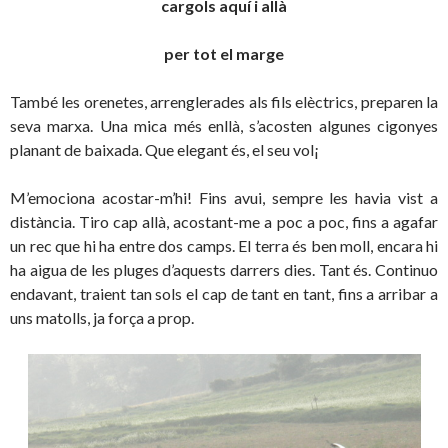
cargols aquí i allà
per tot el marge
També les orenetes, arrenglerades als fils elèctrics, preparen la
seva marxa. Una mica més enllà, s’acosten algunes cigonyes
planant de baixada. Que elegant és, el seu vol¡
M’emociona acostar-m’hi! Fins avui, sempre les havia vist a
distància. Tiro cap allà, acostant-me a poc a poc, fins a agafar
un rec que hi ha entre dos camps. El terra és ben moll, encara hi
ha aigua de les pluges d’aquests darrers dies. Tant és. Continuo
endavant, traient tan sols el cap de tant en tant, fins a arribar a
uns matolls, ja força a prop.