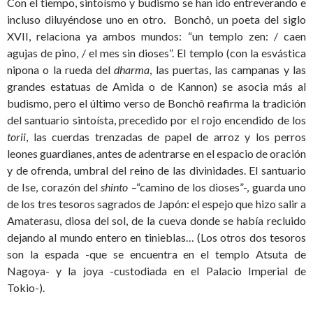
Con el tiempo, sintoísmo y budismo se han ido entreverando e
incluso diluyéndose uno en otro. Bonchô, un poeta del siglo
XVII, relaciona ya ambos mundos: “un templo zen: / caen
agujas de pino, / el mes sin dioses”. El templo (con la esvástica
nipona o la rueda del
dharma
, las puertas, las campanas y las
grandes estatuas de Amida o de Kannon) se asocia más al
budismo, pero el último verso de Bonchô reafirma la tradición
del santuario sintoísta, precedido por el rojo encendido de los
torii
, las cuerdas trenzadas de papel de arroz y los perros
leones guardianes, antes de adentrarse en el espacio de oración
y de ofrenda, umbral del reino de las divinidades. El santuario
de Ise, corazón del
shinto
–“camino de los dioses”-, guarda uno
de los tres tesoros sagrados de Japón: el espejo que hizo salir a
Amaterasu, diosa del sol, de la cueva donde se había recluido
dejando al mundo entero en tinieblas… (Los otros dos tesoros
son la espada -que se encuentra en el templo Atsuta de
Nagoya- y la joya -custodiada en el Palacio Imperial de
Tokio-).