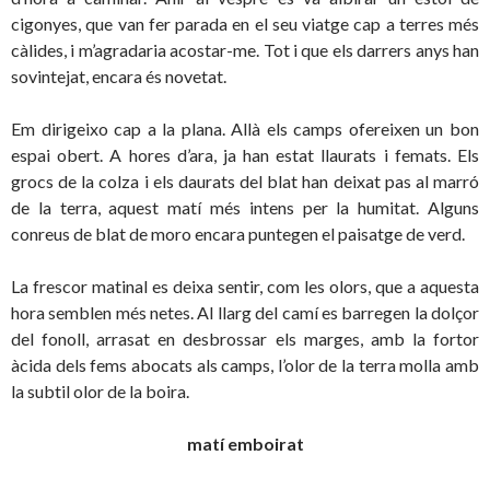
cigonyes, que van fer parada en el seu viatge cap a terres més
càlides, i m’agradaria acostar-me. Tot i que els darrers anys han
sovintejat, encara és novetat.
Em dirigeixo cap a la plana. Allà els camps ofereixen un bon
espai obert. A hores d’ara, ja han estat llaurats i femats. Els
grocs de la colza i els daurats del blat han deixat pas al marró
de la terra, aquest matí més intens per la humitat. Alguns
conreus de blat de moro encara puntegen el paisatge de verd.
La frescor matinal es deixa sentir, com les olors, que a aquesta
hora semblen més netes. Al llarg del camí es barregen la dolçor
del fonoll, arrasat en desbrossar els marges, amb la fortor
àcida dels fems abocats als camps, l’olor de la terra molla amb
la subtil olor de la boira.
matí emboirat