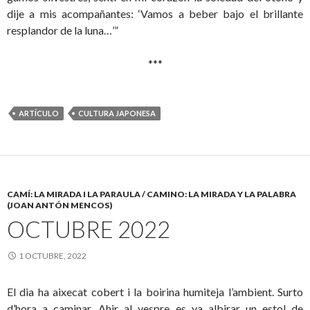
dije a mis acompañantes: ‘Vamos a beber bajo el brillante
resplandor de la luna…’”
***
ARTÍCULO
CULTURA JAPONESA
CAMÍ: LA MIRADA I LA PARAULA / CAMINO: LA MIRADA Y LA PALABRA
(JOAN ANTÓN MENCOS)
OCTUBRE 2022
1 OCTUBRE, 2022
El dia ha aixecat cobert i la boirina humiteja l’ambient. Surto
d’hora a caminar. Ahir al vespre es va albirar un estol de