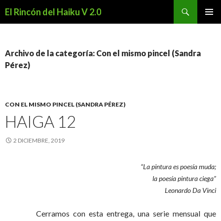
Buscar
El Rincón del Haiku V 2.0
SALTAR
MENÚ
AL
PRINCI
CONTENIDO
Archivo de la categoría: Con el mismo pincel (Sandra
Pérez)
CON EL MISMO PINCEL (SANDRA PÉREZ)
HAIGA 12
2 DICIEMBRE, 2019
“La pintura es poesía muda;
la poesía pintura ciega”
Leonardo Da Vinci
Cerramos con esta entrega, una serie mensual que