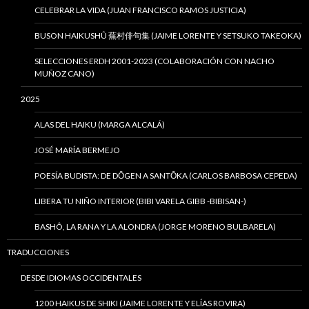
CELEBRAR LA VIDA (JUAN FRANCISCO RAMOS JUSTICIA)
BUSON HAIKUSHÛ 蕪村俳句集 (JAIME LORENTE Y SETSUKO TAKEOKA)
SELECCIONES ERDH 2001-2023 (COLABORACIÓN CON NACHO
MUÑOZ CANO)
2025
ALAS DEL HAIKU (MARGA ALCALÁ)
JOSÉ MARÍA BERMEJO
POESÍA BUDISTA: DE DŌGEN A SANTŌKA (CARLOS BARBOSA CEPEDA)
LIBERA TU NIÑO INTERIOR (BIBI VARELA GIBB -BIBISAN-)
BASHÔ, LA RANA Y LA ALONDRA (JORGE MORENO BULBARELA)
TRADUCCIONES
DESDE IDIOMAS OCCIDENTALES
1200 HAIKUS DE SHIKI (JAIME LORENTE Y ELÍAS ROVIRA)