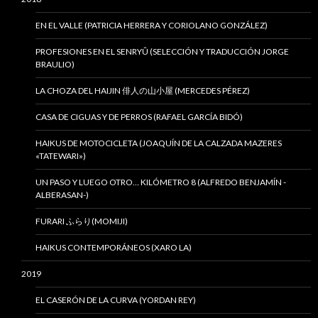
EN EL VALLE (PATRICIA HERRERA Y CORIOLANO GONZÁLEZ)
PROFESIONES EN EL SENRYÛ (SELECCIÓN Y TRADUCCIÓN JORGE
BRAULIO)
LA CHOZA DEL HAIJIN 俳人の山小屋 (MERCEDES PÉREZ)
CASA DE CIGUAS Y DE PERROS (RAFAEL GARCÍA BIDÓ)
HAIKUS DE MOTOCICLETA (JOAQUÍN DE LA CALZADA MAZERES
«TATEWARI»)
UN PASO Y LUEGO OTRO… KILÓMETRO 8 (ALFREDO BENJAMÍN -
ALBERASAN-)
FURARI ふらり(MOMIJI)
HAIKUS CONTEMPORÁNEOS (XARO LA)
2019
EL CASERÓN DE LA CURVA (YORDAN REY)