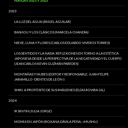
HAIGAS 2021 Y 2022
2023
LA LUZ DEL AGUA (ÁNGEL AGUILAR)
BASHOU Y LOS CLÁSICOS (MARCELA CHANDÍA)
NIEVE, LUNA Y FLORES (CARLOS EDUARDO VIVEROS TORRES)
LOS SENTIDOS Y LA NADA: REFLEXIONES EN TORNO A LA ESTÉTICA
JAPONESA DESDE LA PERSPECTIVA DE LA NEGATIVIDAD Y EL CUERPO
(JEANCARLOS KEVIN GUZMÁN PAREDES)
MONTAÑAS Y NUBES (EDITOR Y RESPONSABLE: JUAN FELIPE
JARAMILLO -DIENTES DE LEÓN-)
SHIKI: A PROPÓSITO DE SUS IMÁGENES (ELÍAS ROVIRA GIL)
2024
IR SIN FIN (JULIA JORGE)
MOMIJI EN JAPÓN (ROXANA DÁVILA PEÑA, «MUSHI»)