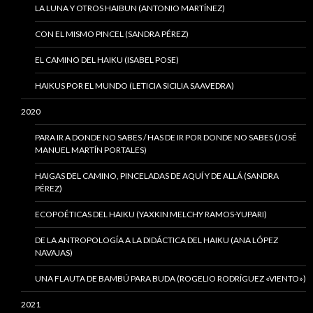
LA LUNA Y OTROS HAIBUN (ANTONIO MARTÍNEZ)
CON EL MISMO PINCEL (SANDRA PÉREZ)
EL CAMINO DEL HAIKU (ISABEL POSE)
HAIKUS POR EL MUNDO (LETICIA SICILIA SAAVEDRA)
2020
PARA IR A DONDE NO SABES / HAS DE IR POR DONDE NO SABES (JOSÉ
MANUEL MARTÍN PORTALES)
HAIGAS DEL CAMINO, PINCELADAS DE AQUÍ Y DE ALLÁ (SANDRA
PÉREZ)
ECOPOÉTICAS DEL HAIKU (YAXKIN MELCHY RAMOS-YUPARI)
DE LA ANTROPOLOGÍA A LA DIDÁCTICA DEL HAIKU (ANA LÓPEZ
NAVAJAS)
UNA FLAUTA DE BAMBÚ PARA BUDA (ROGELIO RODRÍGUEZ «VIENTO»)
2021