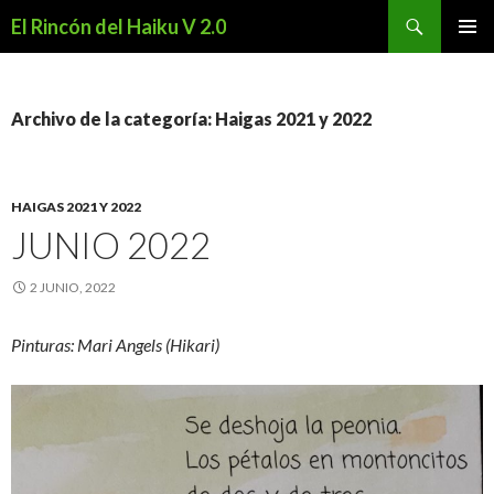
Buscar
El Rincón del Haiku V 2.0
SALTAR
MENÚ
AL
PRINCI
CONTENIDO
Archivo de la categoría: Haigas 2021 y 2022
HAIGAS 2021 Y 2022
JUNIO 2022
2 JUNIO, 2022
Pinturas: Mari Angels (Hikari)