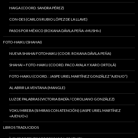
HAIGA (COORD. SANDRA PÉREZ)
CON-DES (CARLOS RUBIO LÓPEZ DE LA LLAVE)
PASOS POR MÉXICO (ROXANA DÁVILA PEÑA «MUSHI»)
FOTO-HAIKU (SHAHAI)
NUEVA SHAHAI FOTOHAIKU (COOR. ROXANA DÁVILA PEÑA)
SHAHAI = FOTO-HAIKU (COORD. PACO AYALA Y XARO ORTOLÁ)
FOTO-HAIKU (COORD. : JASPE URIEL MARTÍNEZ GONZÁLEZ “AJENJO”)
AL ABRIR LA VENTANA (MANGLE)
LUZ DE PALABRAS (VICTORIA BADÍA / COROLIANO GONZÁLEZ)
YOKU MIREBA (SI MIRAS CON ATENCIÓN) (JASPE URIEL MARTÍNEZ
«AJENJO»)
LIBROS TRADUCIDOS