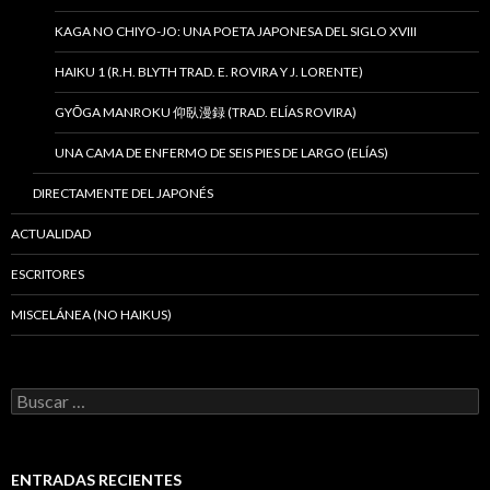
KAGA NO CHIYO-JO: UNA POETA JAPONESA DEL SIGLO XVIII
HAIKU 1 (R.H. BLYTH TRAD. E. ROVIRA Y J. LORENTE)
GYŌGA MANROKU 仰臥漫録 (TRAD. ELÍAS ROVIRA)
UNA CAMA DE ENFERMO DE SEIS PIES DE LARGO (ELÍAS)
DIRECTAMENTE DEL JAPONÉS
ACTUALIDAD
ESCRITORES
MISCELÁNEA (NO HAIKUS)
B
u
s
c
a
ENTRADAS RECIENTES