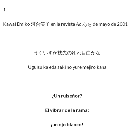
1.
Kawai Emiko 河合笑子 en la revista
Ao
あを de mayo de 2001
うぐいすか枝先のゆれ目白かな
Uguisu ka eda saki no yure mejiro kana
¿Un ruiseñor?
El vibrar de la rama:
¡un ojo blanco!