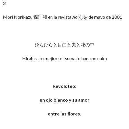
3.
Mori Norikazu 森理和 en la revista
Ao
あを de mayo de 2001
ひらひらと目白と夫と花の中
Hirahira to mejiro to tsuma to hana no naka
Revoloteo:
un ojo blanco y su amor
entre las flores.