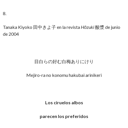
8.
Tanaka Kiyoko 田中きよ子 en la revista
Hōzuki
酸漿 de junio
de 2004
目白らの好む白梅ありにけり
Mejiro-ra no konomu hakubai arinikeri
Los ciruelos albos
parecen los preferidos