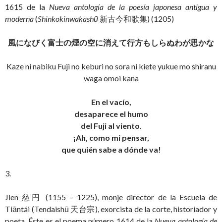
1615 de la
Nueva antología de la poesía japonesa antigua y
moderna
(
Shinkokinwakashū
新古今和歌集) (1205)
風になびく富士の煙の空に消えて行方もしらぬわが思かな
Kaze ni nabiku Fuji no keburi no sora ni kiete yukue mo shiranu
waga omoi kana
En el vacío,
desaparece el humo
del Fuji al viento.
¡Ah, como mi pensar,
que quién sabe a dónde va!
3.
Jien 慈円 (1155 – 1225), monje director de la Escuela de
Tiāntái (Tendaishū 天台宗), exorcista de la corte, historiador y
poeta. Éste es el poema número 1614 de la
Nueva antología de