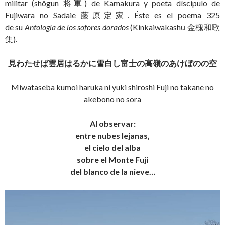
militar (shôgun 将軍) de Kamakura y poeta díscipulo de
Fujiwara no Sadaie 藤原定家. Éste es el poema 325
de su
Antología de los sofores dorados
(Kinkaiwakashū 金槐和歌
集).
見わたせば雲居はるかに雪白し富士の高嶺のあけぼのの空
Miwataseba kumoi haruka ni yuki shiroshi Fuji no takane no
akebono no sora
Al observar:
entre nubes lejanas,
el cielo del alba
sobre el Monte Fuji
del blanco de la nieve…