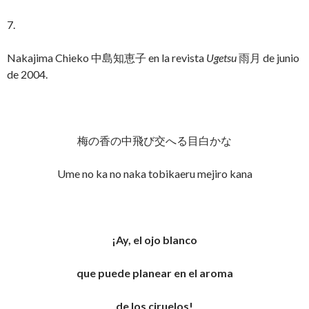
7.
Nakajima Chieko 中島知恵子 en la revista
Ugetsu
雨月 de junio
de 2004.
梅の香の中飛び交へる目白かな
Ume no ka no naka tobikaeru mejiro kana
¡Ay, el ojo blanco
que puede planear en el aroma
de los ciruelos!