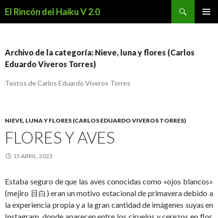
Buscar
El Rincón del Haiku V 2.0
SALTAR
MENÚ
AL
PRINCI
CONTENIDO
Archivo de la categoría: Nieve, luna y flores (Carlos
Eduardo Viveros Torres)
Textos de Carlos Eduardo Viveros Torres
NIEVE, LUNA Y FLORES (CARLOS EDUARDO VIVEROS TORRES)
FLORES Y AVES
15 ABRIL, 2023
Estaba seguro de que las aves conocidas como «ojos blancos»
(mejiro 目白) eran un motivo estacional de primavera debido a
la experiencia propia y a la gran cantidad de imágenes suyas en
Instagram, donde aparecen entre los ciruelos y cerezos en flor.