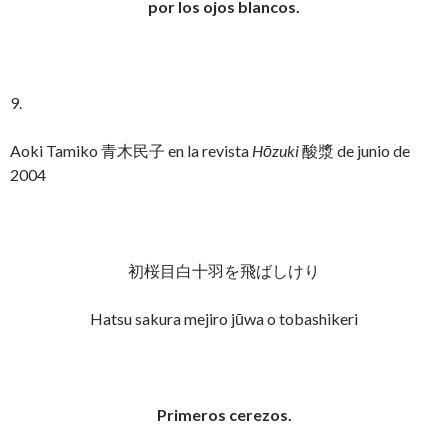
por los ojos blancos.
9.
Aoki Tamiko 青木民子 en la revista
Hōzuki
酸漿 de junio de
2004
初桜目白十羽を飛ばしけり
Hatsu sakura mejiro jūwa o tobashikeri
Primeros cerezos.