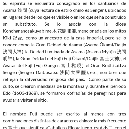
Su espíritu se encuentra consagrado en los santuarios de
Asama 浅間 (cuya lectura de estilo chino es Sengen), ubicados
en lugares desde los que es visible o en los que se ha construido
un substituto. Se lo asocia con la diosa
Konohananosakuyabime 木花開耶姫, mencionada en los mitos
Kiki 記紀 como un ancestro de la casa imperial, pero se lo
conoce como la Gran Deidad de Asama (Asama Ōkami/Daijin
浅間大神), la Deidad Iluminada de Asama (Asama Myōjin 浅間
明神), la Gran Deidad del Fuji (Fuji Ōkami/Daijik 富士大神), el
Avatar del Fuji (Fuji Gongen 富士権現), el Gran Bodhisattva
Sengen (Sengen Daibosatsu 浅間大菩薩), etc., nombres que
reflejan la difversidad religiosa del país. Como parte de su
culto, se crearon mandalas de la montaña y, durante el periodo
Edo (1603-1868), se formaron cofradías de peregrinos para
ayudar a visitar el sitio.
El nombre Fuji puede ser escrito al menos con tres
combinaciones distintas de caracteres chinos: la más frecuente
es 富士, que significa «Caballero Rico»; luego, está 不二, con el