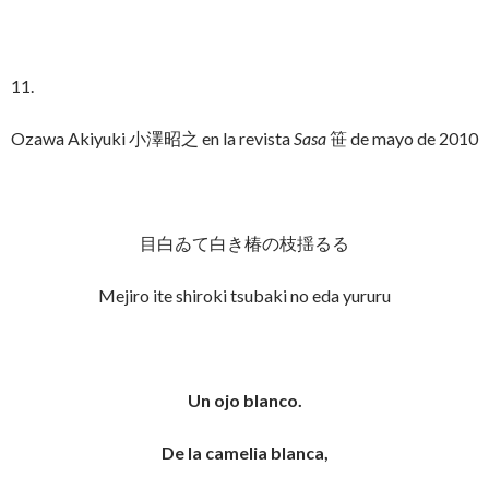
11.
Ozawa Akiyuki 小澤昭之 en la revista
Sasa
笹 de mayo de 2010
目白ゐて白き椿の枝揺るる
Mejiro ite shiroki tsubaki no eda yururu
Un ojo blanco.
De la camelia blanca,