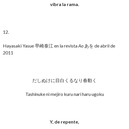
vibra la rama.
12.
Hayasaki Yasue 早崎泰江 en la revista
Ao
あを de abril de
2011
だしぬけに目白くるなり春動く
Tashinuke ni mejiro kuru nari haru ugoku
Y, de repente,