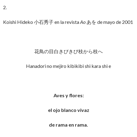
2.
Koishi Hideko 小石秀子 en la revista
Ao
あを de mayo de 2001
花鳥の目白きびきび枝から枝へ
Hanadori no mejiro kibikibi shi kara shi e
Aves y flores:
el ojo blanco vivaz
de rama en rama.