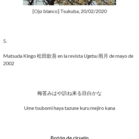
[Ojo blanco] Tsukuba, 20/02/2020
5.
Matsuda Kingo 松田欽吾 en la revista
Ugetsu
雨月 de mayo de
2002
梅莟みはや訪ね来る目白かな
Ume tsubomi haya tazune kuru mejiro kana
Botón de ciruelo