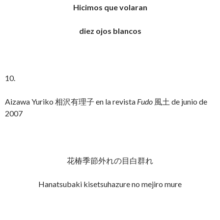
Hicimos que volaran
diez ojos blancos
10.
Aizawa Yuriko 相沢有理子 en la revista
Fudo
風土 de junio de
2007
花椿季節外れの目白群れ
Hanatsubaki kisetsuhazure no mejiro mure