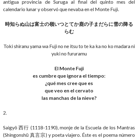
antigua provincia de Suruga al final del quinto mes del
calendario lunar y observó que nevaba en el Monte Fuji.
時知らぬ山は富士の嶺いつとてか鹿の子まだらに雪の降る
らむ
Toki shiranu yama wa Fuji no ne itsu to te ka ka no ko madara ni
yuki no fururamu
El Monte Fuji
es cumbre que ignora el tiempo:
¿qué mes cree que es
que veo en el cervato
las manchas de la nieve?
2.
Saigyô 西行 (1118-1190), monje de la Escuela de los Mantras
(Shingonshū 真言宗) y poeta viajero. Éste es el poema número