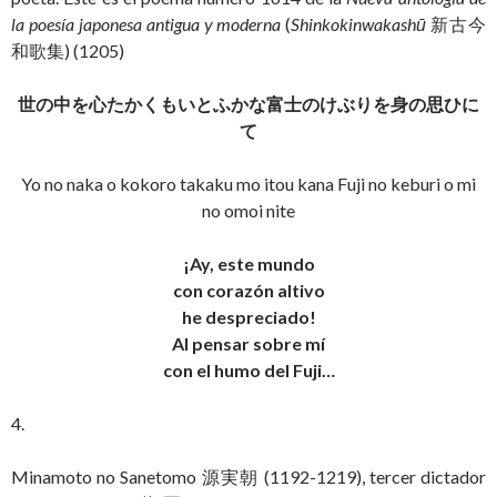
la poesía japonesa antigua y moderna
(
Shinkokinwakashū
新古今
和歌集) (1205)
世の中を心たかくもいとふかな富士のけぶりを身の思ひに
て
Yo no naka o kokoro takaku mo itou kana Fuji no keburi o mi
no omoi nite
¡Ay, este mundo
con corazón altivo
he despreciado!
Al pensar sobre mí
con el humo del Fuji…
4.
Minamoto no Sanetomo 源実朝 (1192-1219), tercer dictador