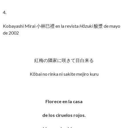
4.
Kobayashi Mirai 小林巳禮 en la revista
Hōzuki
酸漿 de mayo
de 2002
紅梅の隣家に咲きて目白来る
Kōbai no rinka ni sakite mejiro kuru
Florece en la casa
de los ciruelos rojos.