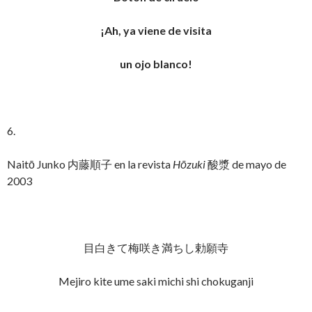
¡Ah, ya viene de visita
un ojo blanco!
6.
Naitō Junko 内藤順子 en la revista
Hōzuki
酸漿 de mayo de
2003
目白きて梅咲き満ちし勅願寺
Mejiro kite ume saki michi shi chokuganji