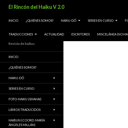
Buscar
El Rincón del Haiku V 2.0
SALTAR AL CONTENIDO
INICIO
¿QUIÉNES SOMOS?
HAIKU-DÔ
SERIES EN CURSO
F
TRADUCCIONES
ACTUALIDAD
ESCRITORES
MISCELÁNEA (NO HA
Revista de haikus
INICIO
¿QUIÉNES SOMOS?
HAIKU-DÔ
SERIES EN CURSO
FOTO-HAIKU (SHAHAI)
LIBROS TRADUCIDOS
HAIBUN (COORD. MARÍA
ÁNGELES MILLÁN)