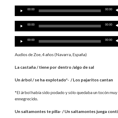
Reproductor
00:00
00:00
de
audio
Reproductor
00:00
00:00
de
audio
Reproductor
00:00
00:00
de
audio
Audios de Zoe, 4 años (Navarra, España)
La castaña /
tiene por dentro /algo de sal
Un árbol / se ha explotado*- / Los pajaritos cantan
*El árbol había sido podado y sólo quedaba un tocón muy
ennegrecido.
Un saltamontes te pilla- / Un saltamontes juega cont