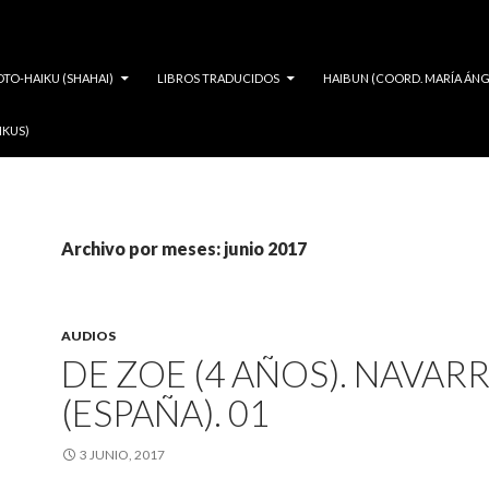
OTO-HAIKU (SHAHAI)
LIBROS TRADUCIDOS
HAIBUN (COORD. MARÍA ÁNG
IKUS)
Archivo por meses: junio 2017
AUDIOS
DE ZOE (4 AÑOS). NAVAR
(ESPAÑA). 01
3 JUNIO, 2017