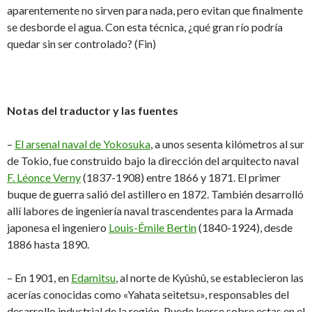
aparentemente no sirven para nada, pero evitan que finalmente
se desborde el agua. Con esta técnica, ¿qué gran río podría
quedar sin ser controlado? (Fin)
Notas del traductor y las fuentes
–
El arsenal naval de Yokosuka
, a unos sesenta kilómetros al sur
de Tokio, fue construido bajo la dirección del arquitecto naval
F. Léonce Verny
(1837-1908) entre 1866 y 1871. El primer
buque de guerra salió del astillero en 1872. También desarrolló
allí labores de ingeniería naval trascendentes para la Armada
japonesa el ingeniero
Louis-Émile Bertin
(1840-1924), desde
1886 hasta 1890.
– En 1901, en
Edamitsu
, al norte de Kyûshû, se establecieron las
acerías conocidas como «Yahata seitetsu», responsables del
desarrollo industrial de la región. Puede leerse sobre estas en el