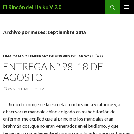
Buscar
El Rincón del Haiku V 2.0
SALTAR
MENÚ
AL
PRINCI
CONTENIDO
Archivo por meses: septiembre 2019
UNA CAMA DE ENFERMO DE SEIS PIES DE LARGO (ELÍAS)
ENTREGA Nº 98. 18 DE
AGOSTO
29 SEPTIEMBRE, 2019
– Un cierto monje de la escuela Tendai vino a visitarme y, al
observar un mandala chino colgado en mi habitación de
enfermo, me explicó que al principio los mandalas eran
brahmánicos, que no eran venerados en el budismo, y que
tenían aproximadamente el mismo significado que esas figuras