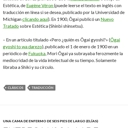
Estética, de
Eugène Véron
(puede leerse el texto en inglés con
traducción en línea si se desea, publicado por la Universidad de
Michigan
clicando aquí
). En 1900, Ôgai publicó un
Nuevo
Tratado
sobre Estética (Shinbi shinsetsu).
– En un artículo titulado «Pero ¿quién es Ôgai gyoshi?» (
Ôgai
gyoshi to wa darezo
), publicado el 1 de enero de 1900 en un
periódico de
Fukuoka
, Mori Ôgai ya subrayaba ferozmente la
mediocridad de la vida intelectual de su tiempo. Solamente
libraba a Shiki y su círculo.
CLÁSICOS
TRADUCCIÓN
UNA CAMA DE ENFERMO DE SEIS PIES DE LARGO (ELÍAS)