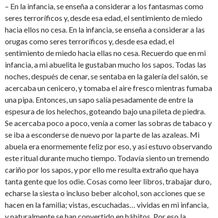
– En la infancia, se enseña a considerar a los fantasmas como
seres terroríficos y, desde esa edad, el sentimiento de miedo
hacia ellos no cesa. En la infancia, se enseña a considerar a las
orugas como seres terroríficos y, desde esa edad, el
sentimiento de miedo hacia ellas no cesa. Recuerdo que en mi
infancia, a mi abuelita le gustaban mucho los sapos. Todas las
noches, después de cenar, se sentaba en la galería del salón, se
acercaba un cenicero, y tomaba el aire fresco mientras fumaba
una pipa. Entonces, un sapo salía pesadamente de entre la
espesura de los helechos, goteando bajo una pileta de piedra.
Se acercaba poco a poco, venía a comer las sobras de tabaco y
se iba a esconderse de nuevo por la parte de las azaleas. Mi
abuela era enormemente feliz por eso, y así estuvo observando
este ritual durante mucho tiempo. Todavía siento un tremendo
cariño por los sapos, y por ello me resulta extraño que haya
tanta gente que los odie. Cosas como leer libros, trabajar duro,
echarse la siesta o incluso beber alcohol, son acciones que se
hacen en la familia; vistas, escuchadas… vividas en mi infancia,
y naturalmente se han convertido en hábitos. Por eso la