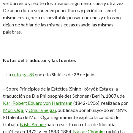
verborreico y repiten los mismos argumentos una y otra vez.
De acuerdo, no se pueden poner libros y periódicos en el
mismo cesto, pero es inevitable pensar que unos y otros no
dejan de hablar de las mismas cosas usando las mismas
palabras.
Notas del traductor y las fuentes
– La
entrega 78
que cita Shiki es de 29 de julio.
– Sobre Principios de la Estética (Shinbi kôryô): Esta es la
traducción de Die Philosophie des Schonen (Berlín, 1887), de
Karl Robert Eduard von Hartmann
(1842-1906), realizada por
Mori Ôgai
y
Omura Seigai
, publicada por Shun.yô-dô en 1899.
El talento de Mori Ôgai seguramente explica la calidad del
trabajo.
Nishi Amane
había escrito una obra de filosofía
estética en 1872; y, en 1883-1884,
Nakae Chômin
tradujo La