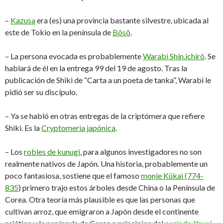
–
Kazusa
era (es) una provincia bastante silvestre, ubicada al
este de Tokio en la península de
Bôsô
.
– La persona evocada es probablemente
Warabi Shin.ichirô
. Se
hablará de él en la entrega 99 del 19 de agosto. Tras la
publicación de Shiki de “Carta a un poeta de tanka”, Warabi le
pidió ser su discípulo.
– Ya se habló en otras entregas de la criptómera que refiere
Shiki. Es la
Cryptomeria japónica
.
– Los
robles de kunugi
, para algunos investigadores no son
realmente nativos de Japón. Una historia, probablemente un
poco fantasiosa, sostiene que el famoso
monje Kûkai (774-
835
) primero trajo estos árboles desde China o la Península de
Corea. Otra teoría más plausible es que las personas que
cultivan arroz, que emigraron a Japón desde el continente