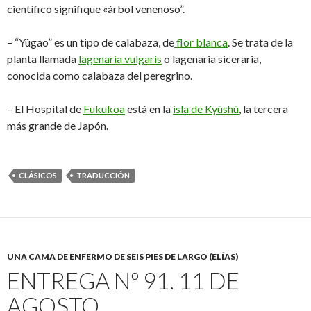
científico signifique «árbol venenoso”.
– “Yûgao” es un tipo de calabaza, de
flor blanca
. Se trata de la
planta llamada
lagenaria vulgaris
o lagenaria siceraria,
conocida como calabaza del peregrino.
– El Hospital de
Fukukoa
está en la
isla de Kyûshû
, la tercera
más grande de Japón.
CLÁSICOS
TRADUCCIÓN
UNA CAMA DE ENFERMO DE SEIS PIES DE LARGO (ELÍAS)
ENTREGA Nº 91. 11 DE
AGOSTO