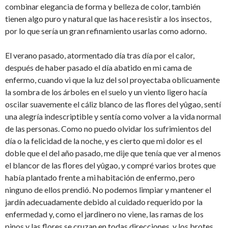
combinar elegancia de forma y belleza de color, también
tienen algo puro y natural que las hace resistir a los insectos,
por lo que sería un gran refinamiento usarlas como adorno.
El verano pasado, atormentado día tras día por el calor,
después de haber pasado el día abatido en mi cama de
enfermo, cuando vi que la luz del sol proyectaba oblicuamente
la sombra de los árboles en el suelo y un viento ligero hacía
oscilar suavemente el cáliz blanco de las flores del yûgao, sentí
una alegría indescriptible y sentía como volver a la vida normal
de las personas. Como no puedo olvidar los sufrimientos del
día o la felicidad de la noche, y es cierto que mi dolor es el
doble que el del año pasado, me dije que tenía que ver al menos
el blancor de las flores del yûgao, y compré varios brotes que
había plantado frente a mi habitación de enfermo, pero
ninguno de ellos prendió. No podemos limpiar y mantener el
jardín adecuadamente debido al cuidado requerido por la
enfermedad y, como el jardinero no viene, las ramas de los
pinos y las flores se cruzan en todas direcciones, y los brotes