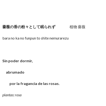
薔薇の香の粉々として眠られず
植物 薔薇
bara no ka no funpun to shite nemurarezu
Sin poder dormir,
abrumado
por la fragancia de las rosas.
plantas: rosa