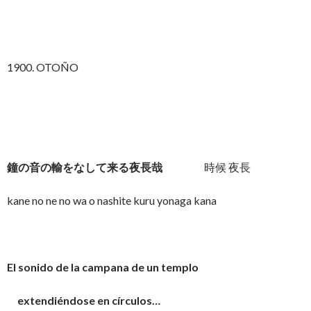
1900. OTOÑO
鐘の音の輸をなして来る夜長哉
時候 夜長
kane no ne no wa o nashite kuru yonaga kana
El sonido de la campana de un templo
extendiéndose en círculos…