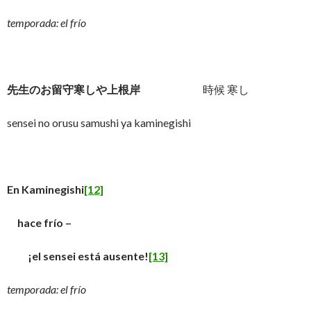
temporada: el frío
先生のお留守寒しや上根岸
時候 寒し
sensei no orusu samushi ya kaminegishi
En Kaminegishi
[12]
hace frío –
¡el sensei está ausente!
[13]
temporada: el frío