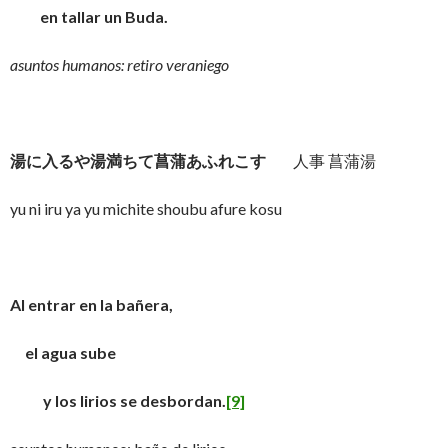
en tallar un Buda.
asuntos humanos: retiro veraniego
湯に入るや湯満ちて菖蒲あふれこす
人事 菖蒲湯
yu ni iru ya yu michite shoubu afure kosu
Al entrar en la bañera,
el agua sube
y los lirios se desbordan.
[9]