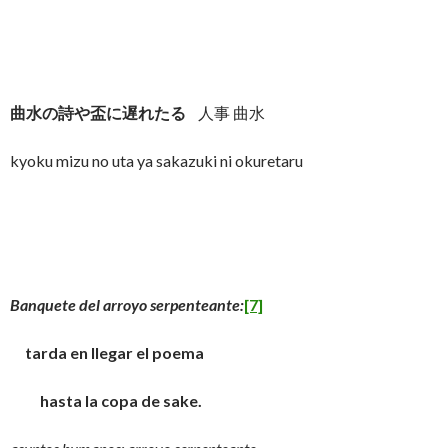
曲水の詩や盃に遅れたる
人事 曲水
kyoku mizu no uta ya sakazuki ni okuretaru
Banquete del arroyo serpenteante:
[7]
tarda en llegar el poema
hasta la copa de sake.