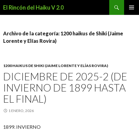
Buscar
El Rincón del Haiku V 2.0
SALTAR
MENÚ
AL
PRINCI
CONTENIDO
Archivo de la categoría: 1200 haikus de Shiki (Jaime
Lorente y Elías Rovira)
1200 HAIKUS DE SHIKI (JAIME LORENTE Y ELÍAS ROVIRA)
DICIEMBRE DE 2025-2 (DE
INVIERNO DE 1899 HASTA
EL FINAL)
1 ENERO, 2026
1899. INVIERNO