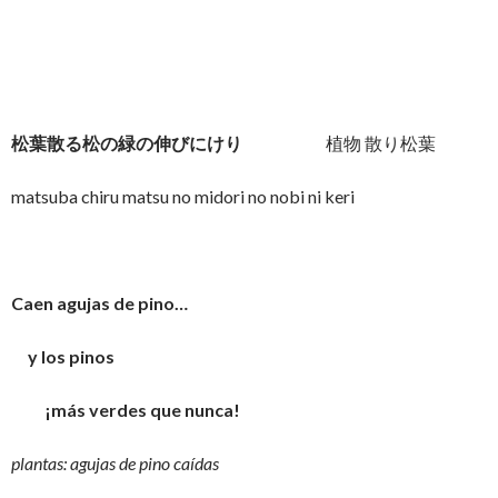
松葉散る松の緑の伸びにけり
植物 散り松葉
matsuba chiru matsu no midori no nobi ni keri
Caen agujas de pino…
y los pinos
¡más verdes que nunca!
plantas: agujas de pino caídas