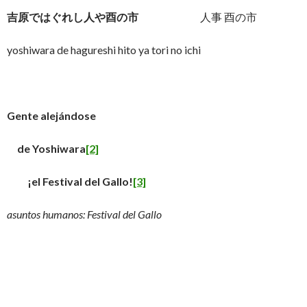
吉原ではぐれし人や酉の市
人事 酉の市
yoshiwara de hagureshi hito ya tori no ichi
Gente alejándose
de Yoshiwara
[2]
¡el Festival del Gallo!
[3]
asuntos humanos: Festival del Gallo