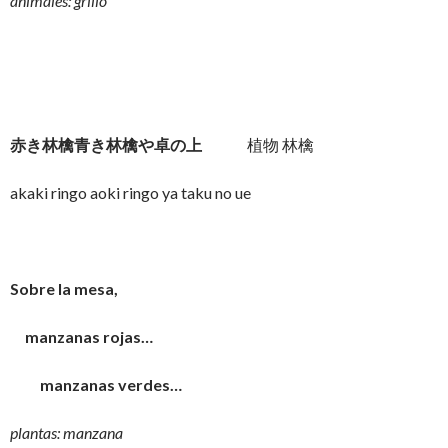
animales: grillo
赤き林檎青き林檎や卓の上
植物 林檎
akaki ringo aoki ringo ya taku no ue
Sobre la mesa,
manzanas rojas…
manzanas verdes…
plantas: manzana