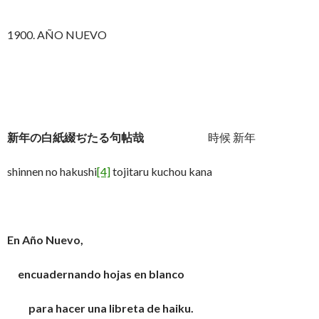
1900. AÑO NUEVO
新年の白紙綴ぢたる句帖哉
時候 新年
shinnen no hakushi
[4]
tojitaru kuchou kana
En Año Nuevo,
encuadernando hojas en blanco
para hacer una libreta de haiku.