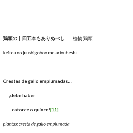
鶏頭の十四五本もありぬべし
植物 鶏頭
keitou no juushigohon mo arinubeshi
Crestas de gallo emplumadas…
¡debe haber
catorce o quince!
[11]
plantas: cresta de gallo emplumada