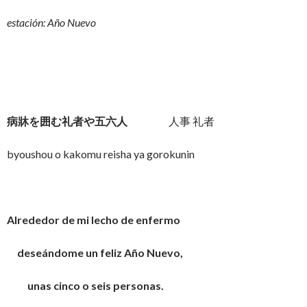
estación: Año Nuevo
病牀を囲む礼者や五六人
人事 礼者
byoushou o kakomu reisha ya gorokunin
Alrededor de mi lecho de enfermo
deseándome un feliz Año Nuevo,
unas cinco o seis personas.