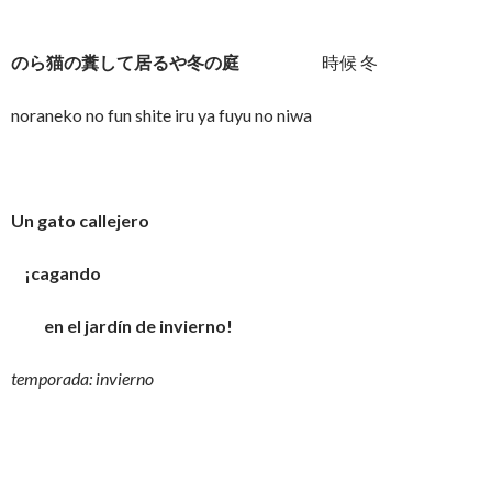
のら猫の糞して居るや冬の庭
時候 冬
noraneko no fun shite iru ya fuyu no niwa
Un gato callejero
¡cagando
en el jardín de invierno!
temporada: invierno