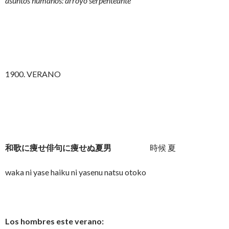
asuntos humanos: arroyo serpenteante
1900. VERANO
和歌に痩せ俳句に痩せぬ夏男
時候 夏
waka ni yase haiku ni yasenu natsu otoko
Los hombres este verano: