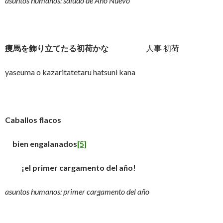
asuntos humanos: saludo de Año Nuevo
痩馬を飾り立てたる初荷かな
人事 初荷
yaseuma o kazaritatetaru hatsuni kana
Caballos flacos
bien engalanados
[5]
¡el primer cargamento del año!
asuntos humanos: primer cargamento del año