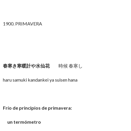
1900. PRIMAVERA
春寒き寒暖計や水仙花
時候 春寒し
haru samuki kandankei ya suisen hana
Frío de principios de primavera:
un termómetro