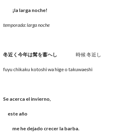
¡la larga noche!
temporada: larga noche
冬近く今年は髯を蓄へし
時候 冬近し
fuyu chikaku kotoshi wa hige o takuwaeshi
Se acerca el invierno,
este año
me he dejado crecer la barba.