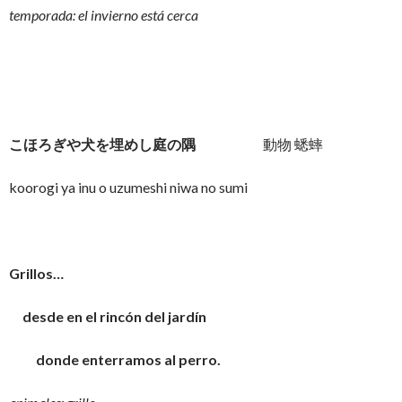
temporada: el invierno está cerca
こほろぎや犬を埋めし庭の隅
動物 蟋蟀
koorogi ya inu o uzumeshi niwa no sumi
Grillos…
desde en el rincón del jardín
donde enterramos al perro.