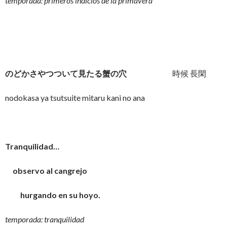
temporada: primeros indicios de la primavera
のどかさやつついて見たる蟹の穴
時候 長閑
nodokasa ya tsutsuite mitaru kani no ana
Tranquilidad…
observo al cangrejo
hurgando en su hoyo.
temporada: tranquilidad