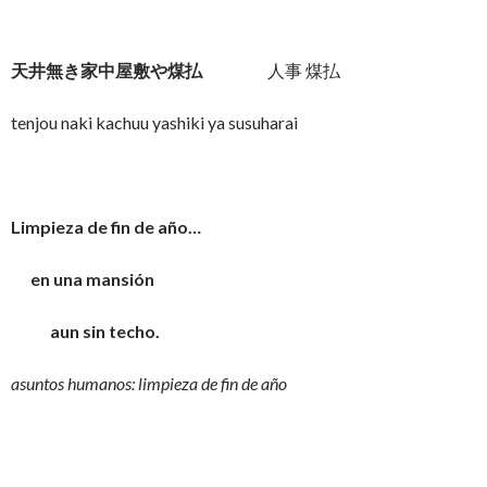
天井無き家中屋敷や煤払
人事 煤払
tenjou naki kachuu yashiki ya susuharai
Limpieza de fin de año…
en una mansión
aun sin techo.
asuntos humanos: limpieza de fin de año