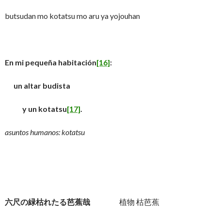
butsudan mo kotatsu mo aru ya yojouhan
En mi pequeña habitación
[16]
:
un altar budista
y un kotatsu
[17]
.
asuntos humanos: kotatsu
六尺の緑枯れたる芭蕉哉
植物 枯芭蕉