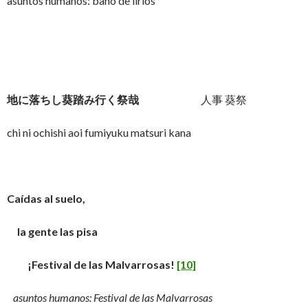
asuntos humanos: baño de lirios
地に落ちし葵踏み行く祭哉
人事 葵祭
chi ni ochishi aoi fumiyuku matsuri kana
Caídas al suelo,
la gente las pisa
¡Festival de las Malvarrosas!
[10]
asuntos humanos: Festival de las Malvarrosas