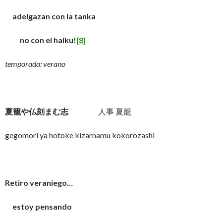
adelgazan con la tanka
no con el haiku!
[8]
temporada: verano
夏籠や仏刻まむ志
人事 夏籠
gegomori ya hotoke kizarnamu kokorozashi
Retiro veraniego…
estoy pensando