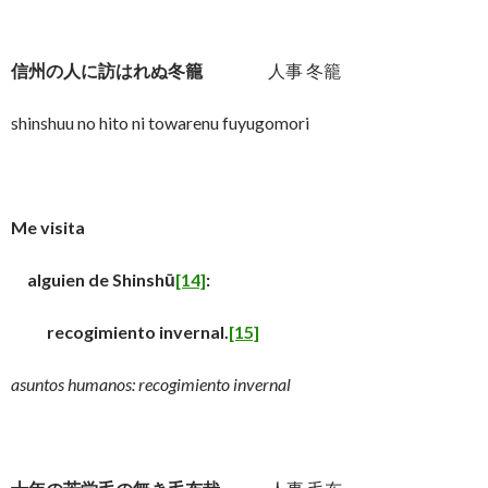
信州の人に訪はれぬ冬籠
人事 冬籠
shinshuu no hito ni towarenu fuyugomori
Me visita
alguien de Shinshū
[14]
:
recogimiento invernal.
[15]
asuntos humanos: recogimiento invernal