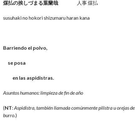
煤払の挨しづまる葉蘭哉
人事 煤払
susuhaki no hokori shizumaru haran kana
Barriendo el polvo,
se posa
en las aspidistras.
Asuntos humanos: limpieza de fin de año
(
NT
:
Aspidistra, también llamada comúnmente pilistra u orejas de
burro.
)