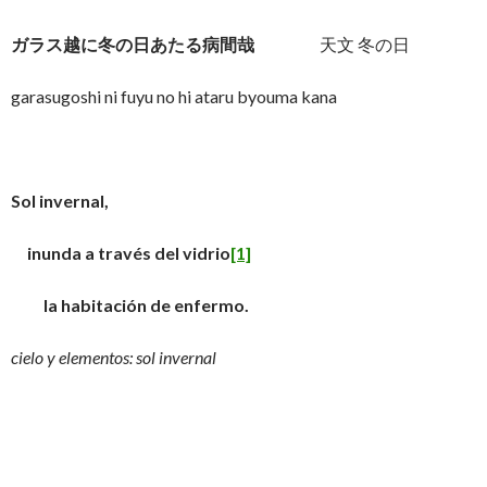
ガラス越に冬の日あたる病間哉
天文 冬の日
garasugoshi ni fuyu no hi ataru byouma kana
Sol invernal,
inunda a través del vidrio
[1]
la habitación de enfermo.
cielo y elementos: sol invernal