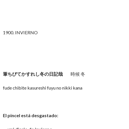
1900. INVIERNO
筆ちびてかすれし冬の日記哉
時候 冬
fude chibite kasureshi fuyu no nikki kana
El pincel está desgastado: