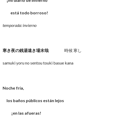
¡mi diario de invierno
está todo borroso!
temporada: invierno
寒き夜の銭湯遠き場末哉
時候 寒し
samuki yoru no sentou touki basue kana
Noche fría,
los baños públicos están lejos
¡en las afueras!