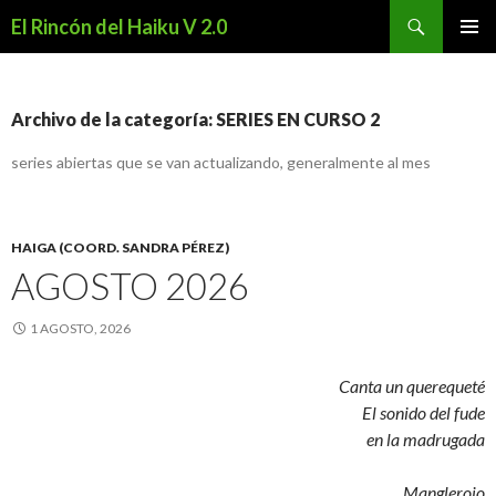
Buscar
El Rincón del Haiku V 2.0
SALTAR
MENÚ
AL
PRINCI
CONTENIDO
Archivo de la categoría: SERIES EN CURSO 2
series abiertas que se van actualizando, generalmente al mes
HAIGA (COORD. SANDRA PÉREZ)
AGOSTO 2026
1 AGOSTO, 2026
Canta un querequeté
El sonido del fude
en la madrugada
Manglerojo