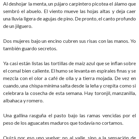
Al deshojar la menta, un pájaro carpintero picotea el álamo que
sembró el abuelo. El viento mueve las hojas altas y deja caer
una lluvia ligera de agujas de pino. De pronto, el canto profundo
de un jilguero.
Dos mujeres bajo un encino cubren sus risas con las manos. Yo
también guardo secretos.
Ya casi están listas las tortillas de maíz azul que se inflan sobre
el comal bien caliente. El humo se levanta en espirales finas y se
mezcla con el olor a café de olla y a tierra mojada. De vez en
cuando, una chispa mínima salta desde la leña y crepita como si
celebrara la cosecha de esta semana. Hay toronjil, manzanilla,
albahaca y romero.
Una gallina rasguña el pasto bajo las ramas vencidas por el
peso de los aguacates maduros que todavía no cortamos.
Quizá por eso uno vuelve: no al valle, sino a la sensación de