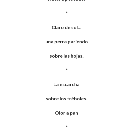
*
Claro de sol…
una perra pariendo
sobre las hojas.
*
La escarcha
sobre los tréboles.
Olor a pan
*