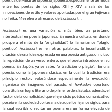
poética del
waka
de la poesía japonesa, especialmente de moda
entre los poetas de los siglos XIII y XIV a raíz de las
innovaciones de estilo y valores aportadas por el gran Fujiwara
no Teika. Me refiero al recurso del
honkadori
. .
Honkadori
es una variación o, más bien, un préstamo
intertextual en poesía japonesa. En nuestra cultura, en donde
prospera el mito de la “originalidad”, lo llamaríamos “plagio
poético”.
Honkadori
es, en otras palabras, la inconfundible
citación de una idea expresada en una poesía antigua, o incluso
la repetición de un verso entero, que el poeta introduce en su
poema. En Japón, ya se sabe, “o tradición o plagio”. En una
poesía, como la japonesa clásica, en la cual la tradición era
principio rector, valorándose especialmente la evocación
ingeniosa de imágenes del pasado, el
honkadori
oportuno
constituía un logro literario de primer orden. Estaba, además, el
factor de la complicidad que el ejercicio poético comunicativo
poseía en la sociedad cortesana de aquellos lejanos siglos, para
la cual escribir o recitar un poema era un forma elevada de