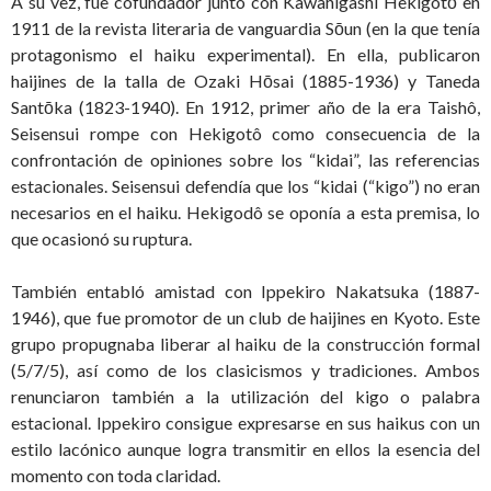
A su vez, fue cofundador junto con Kawahigashi Hekigotō en
1911 de la revista literaria de vanguardia Sōun (en la que tenía
protagonismo el haiku experimental). En ella, publicaron
haijines de la talla de Ozaki Hōsai (1885-1936) y Taneda
Santōka (1823-1940). En 1912, primer año de la era Taishô,
Seisensui rompe con Hekigotô como consecuencia de la
confrontación de opiniones sobre los “kidai”, las referencias
estacionales. Seisensui defendía que los “kidai (“kigo”) no eran
necesarios en el haiku. Hekigodô se oponía a esta premisa, lo
que ocasionó su ruptura.
También entabló amistad con Ippekiro Nakatsuka (1887-
1946), que fue promotor de un club de haijines en Kyoto. Este
grupo propugnaba liberar al haiku de la construcción formal
(5/7/5), así como de los clasicismos y tradiciones. Ambos
renunciaron también a la utilización del kigo o palabra
estacional. Ippekiro consigue expresarse en sus haikus con un
estilo lacónico aunque logra transmitir en ellos la esencia del
momento con toda claridad.