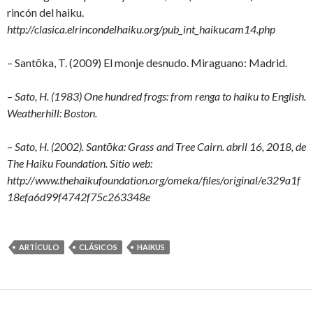
rincón del haiku.
http://clasica.elrincondelhaiku.org/pub_int_haikucam14.php
– Santōka, T. (2009) El monje desnudo. Miraguano: Madrid.
–
Sato, H. (1983) One hundred frogs: from renga to haiku to English.
Weatherhill: Boston.
–
Sato, H. (2002). Santōka: Grass and Tree Cairn. abril 16, 2018, de
The Haiku Foundation.
Sitio web:
http://www.thehaikufoundation.org/omeka/files/original/e329a1f
18efa6d99f4742f75c263348e
ARTÍCULO
CLÁSICOS
HAIKUS