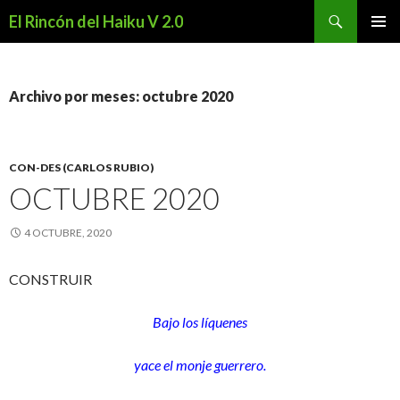
Buscar
El Rincón del Haiku V 2.0
SALTAR
MENÚ
AL
PRINCI
CONTENIDO
Archivo por meses: octubre 2020
CON-DES (CARLOS RUBIO)
OCTUBRE 2020
4 OCTUBRE, 2020
CONSTRUIR
Bajo los líquenes
yace el monje guerrero.