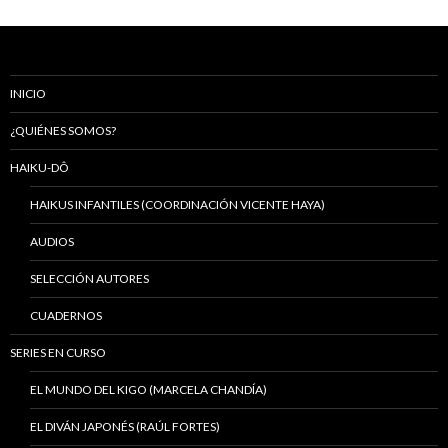
a
las
entradas
INICIO
¿QUIÉNES SOMOS?
HAIKU-DÔ
HAIKUS INFANTILES (COORDINACIÓN VICENTE HAYA)
AUDIOS
SELECCIÓN AUTORES
CUADERNOS
SERIES EN CURSO
EL MUNDO DEL KIGO (MARCELA CHANDÍA)
EL DIVÁN JAPONÉS (RAÚL FORTES)