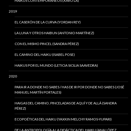
HAIKUS CONTEMPORÁNEOS (XARO LA)
2019
EL CASERÓN DE LA CURVA (YORDAN REY)
LA LUNA Y OTROS HAIBUN (ANTONIO MARTÍNEZ)
CON EL MISMO PINCEL (SANDRA PÉREZ)
EL CAMINO DEL HAIKU (ISABEL POSE)
HAIKUS POR EL MUNDO (LETICIA SICILIA SAAVEDRA)
2020
PARA IR A DONDE NO SABES / HAS DE IR POR DONDE NO SABES (JOSÉ
MANUEL MARTÍN PORTALES)
HAIGAS DEL CAMINO, PINCELADAS DE AQUÍ Y DE ALLÁ (SANDRA
PÉREZ)
ECOPOÉTICAS DEL HAIKU (YAXKIN MELCHY RAMOS-YUPARI)
DE LA ANTROPOLOGÍA A LA DIDÁCTICA DEL HAIKU (ANA LÓPEZ