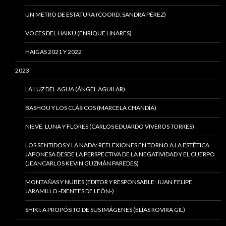
UN METRO DE ESTATURA (COORD. SANDRA PÉREZ)
VOCES DEL HAIKU (ENRIQUE LINARES)
HAIGAS 2021 Y 2022
2023
LA LUZ DEL AGUA (ÁNGEL AGUILAR)
BASHOU Y LOS CLÁSICOS (MARCELA CHANDÍA)
NIEVE, LUNA Y FLORES (CARLOS EDUARDO VIVEROS TORRES)
LOS SENTIDOS Y LA NADA: REFLEXIONES EN TORNO A LA ESTÉTICA
JAPONESA DESDE LA PERSPECTIVA DE LA NEGATIVIDAD Y EL CUERPO
(JEANCARLOS KEVIN GUZMÁN PAREDES)
MONTAÑAS Y NUBES (EDITOR Y RESPONSABLE: JUAN FELIPE
JARAMILLO -DIENTES DE LEÓN-)
SHIKI: A PROPÓSITO DE SUS IMÁGENES (ELÍAS ROVIRA GIL)