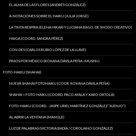
EL ALMA DE LAS FLORES (ANDRÉS GONZÁLEZ)
A-NOTACIONES SOBRE EL HAIKU (JULIA JORGE)
LA TINTA RESPIRA (ELENA HIKARI Y LUCIANA RAGO, DE SHODO CREATIVO)
HAIGA (COORD. SANDRA PÉREZ)
CON-DES (CARLOS RUBIO LÓPEZ DE LA LLAVE)
PASOS POR MÉXICO (ROXANA DÁVILA PEÑA «MUSHI»)
FOTO-HAIKU (SHAHAI)
NUEVA SHAHAI FOTOHAIKU (COOR. ROXANA DÁVILA PEÑA)
SHAHAI = FOTO-HAIKU (COORD. PACO AYALA Y XARO ORTOLÁ)
FOTO-HAIKU (COORD. : JASPE URIEL MARTÍNEZ GONZÁLEZ “AJENJO”)
AL ABRIR LA VENTANA (MANGLE)
LUZ DE PALABRAS (VICTORIA BADÍA / COROLIANO GONZÁLEZ)