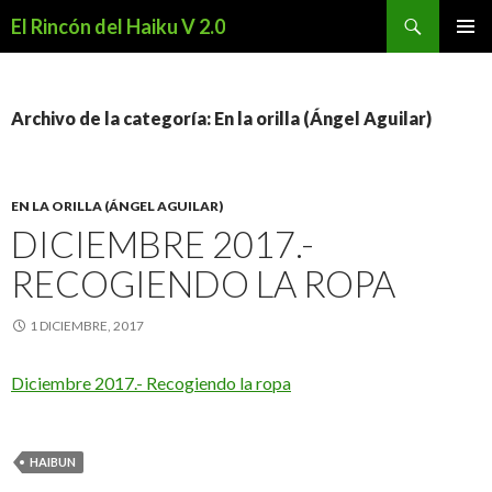
Buscar
El Rincón del Haiku V 2.0
SALTAR
MENÚ
AL
PRINCI
CONTENIDO
Archivo de la categoría: En la orilla (Ángel Aguilar)
EN LA ORILLA (ÁNGEL AGUILAR)
DICIEMBRE 2017.-
RECOGIENDO LA ROPA
1 DICIEMBRE, 2017
Diciembre 2017.- Recogiendo la ropa
HAIBUN