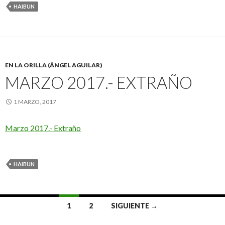
HAIBUN
EN LA ORILLA (ÁNGEL AGUILAR)
MARZO 2017.- EXTRAÑO
1 MARZO, 2017
Marzo 2017.- Extraño
HAIBUN
1
2
SIGUIENTE →
Ir