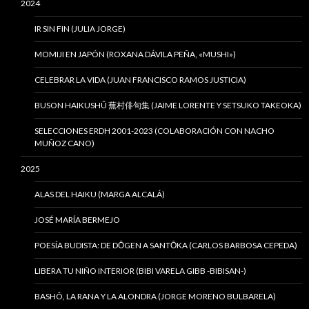
2024
IR SIN FIN (JULIA JORGE)
MOMIJI EN JAPÓN (ROXANA DÁVILA PEÑA, «MUSHI»)
CELEBRAR LA VIDA (JUAN FRANCISCO RAMOS JUSTICIA)
BUSON HAIKUSHÛ 蕪村俳句集 (JAIME LORENTE Y SETSUKO TAKEOKA)
SELECCIONES ERDH 2001-2023 (COLABORACIÓN CON NACHO
MUÑOZ CANO)
2025
ALAS DEL HAIKU (MARGA ALCALÁ)
JOSÉ MARÍA BERMEJO
POESÍA BUDISTA: DE DŌGEN A SANTŌKA (CARLOS BARBOSA CEPEDA)
LIBERA TU NIÑO INTERIOR (BIBI VARELA GIBB -BIBISAN-)
BASHÔ, LA RANA Y LA ALONDRA (JORGE MORENO BULBARELA)