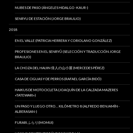
NUBES DE PASO (ÁNGELES HIDALGO -KAUR-)
SENRYU DE ESTACIÓN (JORGE BRAULIO)
2018
EN EL VALLE (PATRICIA HERRERA Y CORIOLANO GONZÁLEZ)
PROFESIONES EN EL SENRYÛ (SELECCIÓN Y TRADUCCIÓN JORGE
BRAULIO)
LA CHOZA DEL HAIJIN 俳人の山小屋 (MERCEDES PÉREZ)
CASA DE CIGUAS Y DE PERROS (RAFAEL GARCÍA BIDÓ)
HAIKUS DE MOTOCICLETA (JOAQUÍN DE LA CALZADA MAZERES
«TATEWARI»)
UN PASO Y LUEGO OTRO… KILÓMETRO 8 (ALFREDO BENJAMÍN -
ALBERASAN-)
FURARI ふらり(MOMIJI)