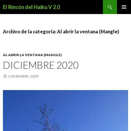
Buscar
El Rincón del Haiku V 2.0
SALTAR
MENÚ
AL
PRINCI
CONTENIDO
Archivo de la categoría: Al abrir la ventana (Mangle)
AL ABRIR LA VENTANA (MANGLE)
DICIEMBRE 2020
1 DICIEMBRE, 2020