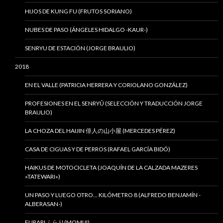
HIJOS DE KUNG FU (FRUTOS SORIANO)
NUBES DE PASO (ÁNGELES HIDALGO -KAUR-)
SENRYU DE ESTACIÓN (JORGE BRAULIO)
2018
EN EL VALLE (PATRICIA HERRERA Y CORIOLANO GONZÁLEZ)
PROFESIONES EN EL SENRYÛ (SELECCIÓN Y TRADUCCIÓN JORGE
BRAULIO)
LA CHOZA DEL HAIJIN 俳人の山小屋 (MERCEDES PÉREZ)
CASA DE CIGUAS Y DE PERROS (RAFAEL GARCÍA BIDÓ)
HAIKUS DE MOTOCICLETA (JOAQUÍN DE LA CALZADA MAZERES
«TATEWARI»)
UN PASO Y LUEGO OTRO… KILÓMETRO 8 (ALFREDO BENJAMÍN -
ALBERASAN-)
FURARI ふらり(MOMIJI)