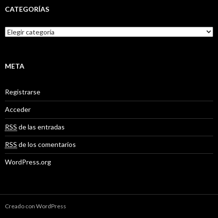
CATEGORÍAS
C
a
t
e
g
META
o
r
Registrarse
í
a
Acceder
s
RSS
de las entradas
RSS
de los comentarios
WordPress.org
Creado con WordPress