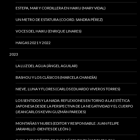
ESTEPA, MAR Y CORDILLERA EN HAIKU (MARY VIDAL)
UN METRO DE ESTATURA (COORD. SANDRA PÉREZ)
VOCES DEL HAIKU (ENRIQUE LINARES)
HAIGAS 2021 Y 2022
2023
LA LUZ DEL AGUA (ÁNGEL AGUILAR)
BASHOU Y LOS CLÁSICOS (MARCELA CHANDÍA)
NIEVE, LUNA Y FLORES (CARLOS EDUARDO VIVEROS TORRES)
LOS SENTIDOS Y LA NADA: REFLEXIONES EN TORNO A LA ESTÉTICA
JAPONESA DESDE LA PERSPECTIVA DE LA NEGATIVIDAD Y EL CUERPO
(JEANCARLOS KEVIN GUZMÁN PAREDES)
MONTAÑAS Y NUBES (EDITOR Y RESPONSABLE: JUAN FELIPE
JARAMILLO -DIENTES DE LEÓN-)