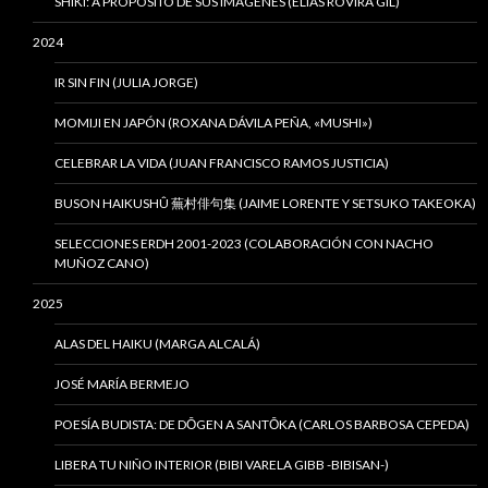
SHIKI: A PROPÓSITO DE SUS IMÁGENES (ELÍAS ROVIRA GIL)
2024
IR SIN FIN (JULIA JORGE)
MOMIJI EN JAPÓN (ROXANA DÁVILA PEÑA, «MUSHI»)
CELEBRAR LA VIDA (JUAN FRANCISCO RAMOS JUSTICIA)
BUSON HAIKUSHÛ 蕪村俳句集 (JAIME LORENTE Y SETSUKO TAKEOKA)
SELECCIONES ERDH 2001-2023 (COLABORACIÓN CON NACHO
MUÑOZ CANO)
2025
ALAS DEL HAIKU (MARGA ALCALÁ)
JOSÉ MARÍA BERMEJO
POESÍA BUDISTA: DE DŌGEN A SANTŌKA (CARLOS BARBOSA CEPEDA)
LIBERA TU NIÑO INTERIOR (BIBI VARELA GIBB -BIBISAN-)