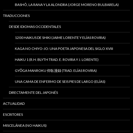
BASHÔ, LA RANA Y LA ALONDRA (JORGE MORENO BULBARELA)
TRADUCCIONES
DESDE IDIOMAS OCCIDENTALES
1200 HAIKUS DE SHIKI (JAIME LORENTE Y ELÍAS ROVIRA)
KAGA NO CHIYO-JO: UNA POETA JAPONESA DEL SIGLO XVIII
HAIKU 1 (R.H. BLYTH TRAD. E. ROVIRA Y J. LORENTE)
GYŌGA MANROKU 仰臥漫録 (TRAD. ELÍAS ROVIRA)
UNA CAMA DE ENFERMO DE SEIS PIES DE LARGO (ELÍAS)
DIRECTAMENTE DEL JAPONÉS
ACTUALIDAD
ESCRITORES
MISCELÁNEA (NO HAIKUS)