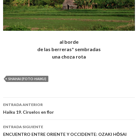
al borde
de las berreras* sembradas
una choza rota
SHAHAI (FOTO-HAIKU)
ENTRADA ANTERIOR
Navegación
Haiku 19. Ciruelos en flor
de
ENTRADA SIGUIENTE
entradas
ENCUENTRO ENTRE ORIENTE Y OCCIDENTE: OZAKI HŌSAI