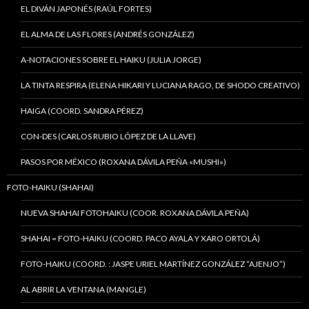
EL DIVÁN JAPONÉS (RAÚL FORTES)
EL ALMA DE LAS FLORES (ANDRÉS GONZÁLEZ)
A-NOTACIONES SOBRE EL HAIKU (JULIA JORGE)
LA TINTA RESPIRA (ELENA HIKARI Y LUCIANA RAGO, DE SHODO CREATIVO)
HAIGA (COORD. SANDRA PÉREZ)
CON-DES (CARLOS RUBIO LÓPEZ DE LA LLAVE)
PASOS POR MÉXICO (ROXANA DÁVILA PEÑA «MUSHI»)
FOTO-HAIKU (SHAHAI)
NUEVA SHAHAI FOTOHAIKU (COOR. ROXANA DÁVILA PEÑA)
SHAHAI = FOTO-HAIKU (COORD. PACO AYALA Y XARO ORTOLÁ)
FOTO-HAIKU (COORD. : JASPE URIEL MARTÍNEZ GONZÁLEZ “AJENJO”)
AL ABRIR LA VENTANA (MANGLE)