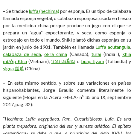
– Se traduce
luffa (hechima)
por esponja. Es un tipo de calabaza
llamada esponja vegetal, o calabaza esponjosa, usada en fresco
por la medicina china porque produce un jugo con el que se
prepara un “agua” expectorante, y seca, como esponja o
estropajo en todo el mundo. Shiki plantó dichas esponjas en su
jardín en junio de 1901. También es llamada
Luffa acutangula
,
calabaza de seda
,
okra china
(Canadá),
turai
(India ),
khia
mướp Khia
(Vietnam),
บวบ เหลี่ยม
o
buap liyam
(Tailandia) y
sigua 丝瓜
(China).
– En este mismo sentido, y sobre sus variaciones en países
hispanohablantes, Jorge Braulio comenta literalmente lo
siguiente (Hojas en la Acera -HELA- nº 35 año IX, septiembre
2017, pag. 32):
“
Hechima: Luffa aegyptiaca. Fam. Cucurbitáceas. Lufa. Es una
planta trepadora, originaria del sur y sureste asiático. El epíteto
«aegyptiaca» se debe a que, a principios del siglo XVIII, los