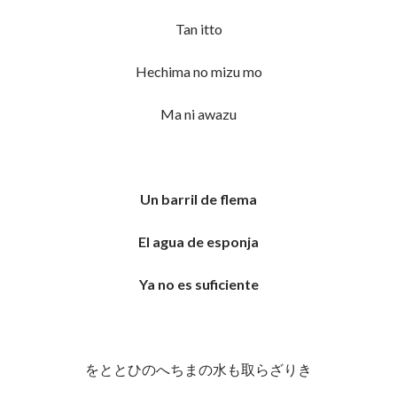
Tan itto
Hechima no mizu mo
Ma ni awazu
Un barril de flema
El agua de esponja
Ya no es suficiente
をととひのへちまの水も取らざりき