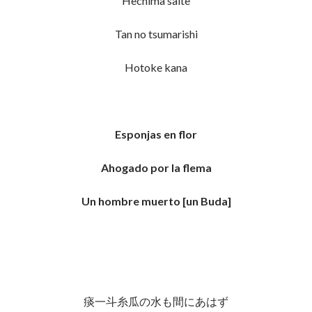
Hechima saite
Tan no tsumarishi
Hotoke kana
Esponjas en flor
Ahogado por la flema
Un hombre muerto [un Buda]
痰一斗糸瓜の水も間にあはず