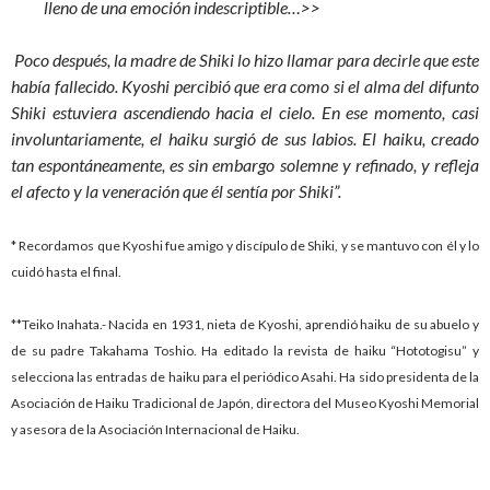
lleno de una emoción indescriptible…>>
Poco después, la madre de Shiki lo hizo llamar para decirle que este
había fallecido. Kyoshi percibió que era como si el alma del difunto
Shiki estuviera ascendiendo hacia el cielo. En ese momento, casi
involuntariamente, el haiku surgió de sus labios. El haiku, creado
tan espontáneamente, es sin embargo solemne y refinado, y refleja
el afecto y la veneración que él sentía por Shiki”.
* Recordamos que Kyoshi fue amigo y discípulo de Shiki, y se mantuvo con él y lo
cuidó hasta el final.
**Teiko Inahata.- Nacida en 1931, nieta de Kyoshi, aprendió haiku de su abuelo y
de su padre Takahama Toshio. Ha editado la revista de haiku “Hototogisu” y
selecciona las entradas de haiku para el periódico Asahi. Ha sido presidenta de la
Asociación de Haiku Tradicional de Japón, directora del Museo Kyoshi Memorial
y asesora de la Asociación Internacional de Haiku.