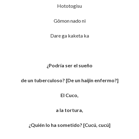
Hototogisu
Gômon nado ni
Dare ga kaketa ka
¿Podría ser el sueño
de un tuberculoso? [De un haijin enfermo?]
El Cuco,
a la tortura,
¿Quién lo ha sometido? [Cucú, cucú]