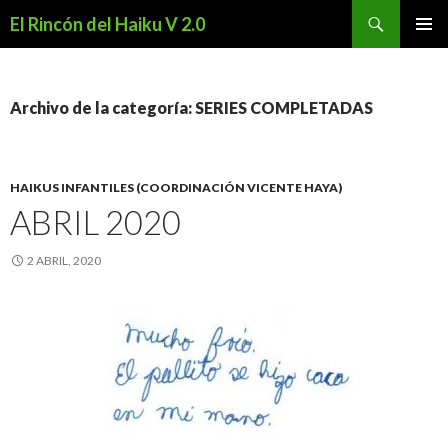
Buscar
El Rincón del Haiku V 2.0
SALTAR
MENÚ
AL
PRINCI
CONTENIDO
Archivo de la categoría: SERIES COMPLETADAS
HAIKUS INFANTILES (COORDINACIÓN VICENTE HAYA)
ABRIL 2020
2 ABRIL, 2020