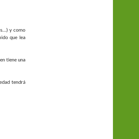
lés…) y como
pido que lea
en tiene una
 edad tendrá