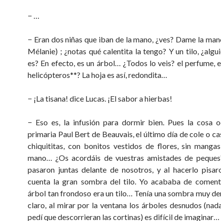
− …
− Eran dos niñas que iban de la mano, ¿ves? Dame la mano
Mélanie) ; ¿notas qué calentita la tengo? Y un tilo, ¿alg
es? En efecto, es un árbol… ¿Todos lo veis? el perfume, e
helicópteros**? La hoja es así, redondita…
− ¡La tisana! dice Lucas. ¡El sabor a hierbas!
− Eso es, la infusión para dormir bien. Pues la cosa o
primaria Paul Bert de Beauvais, el último día de cole o ca
chiquititas, con bonitos vestidos de flores, sin mangas
mano… ¿Os acordáis de vuestras amistades de peques?
pasaron juntas delante de nosotros, y al hacerlo pisar
cuenta la gran sombra del tilo. Yo acababa de coment
árbol tan frondoso era un tilo… Tenía una sombra muy d
claro, al mirar por la ventana los árboles desnudos (nada
pedí que descorrieran las cortinas) es difícil de imaginar…