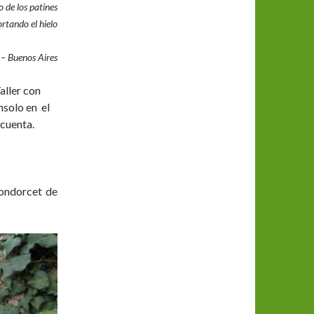
o de los patines
rtando el hielo
– Buenos Aires
ller con
nsolo en el
 cuenta.
Condorcet de