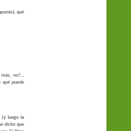
ponés), qué
o más, no?…
e qué puede
 (y luego la
 he dicho que
cas. El libro