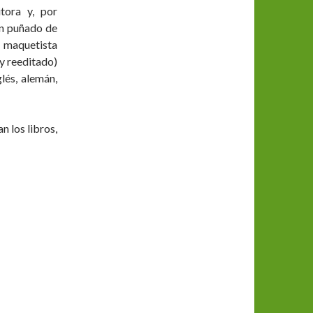
tora y, por
en puñado de
 maquetista
(y reeditado)
glés, alemán,
n los libros,