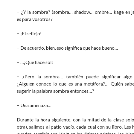
− ¿Y la sombra? (sombra… shadow… ombre… kage en ja
es para vosotros?
− ¡El reflejo!
− De acuerdo, bien, eso significa que hace bueno…
− …¡Que hace sol!
− ¿Pero la sombra… también puede significar alg
¿Alguien conoce lo que es una metáfora?… Quién sab
sugerir la palabra sombra entonces…?
− Una amenaza…
Durante la hora siguiente, con la mitad de la clase solo
otra), salimos al patio vacío, cada cual con su libro. Les
pueden escribir con lápiz en las últimas páginas, las blan