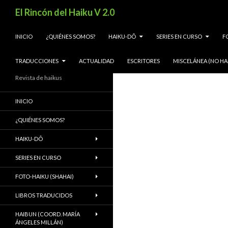
Buscar
El Rincón del Haiku V 2.0
SALTAR AL CONTENIDO
INICIO
¿QUIÉNES SOMOS?
HAIKU-DÔ
SERIES EN CURSO
F
TRADUCCIONES
ACTUALIDAD
ESCRITORES
MISCELÁNEA (NO HA
Revista de haikus
INICIO
¿QUIÉNES SOMOS?
HAIKU-DÔ
SERIES EN CURSO
FOTO-HAIKU (SHAHAI)
LIBROS TRADUCIDOS
HAIBUN (COORD. MARÍA
ÁNGELES MILLÁN)