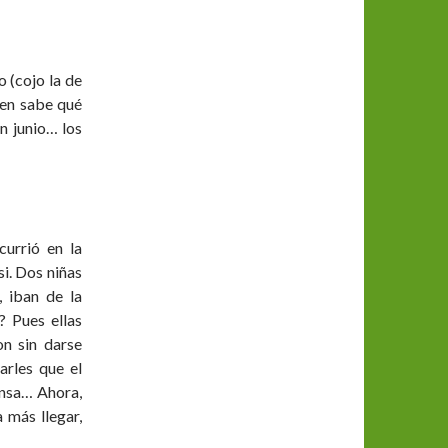
 (cojo la de
uien sabe qué
n junio… los
currió en la
si. Dos niñas
, iban de la
 Pues ellas
on sin darse
arles que el
ensa… Ahora,
 más llegar,