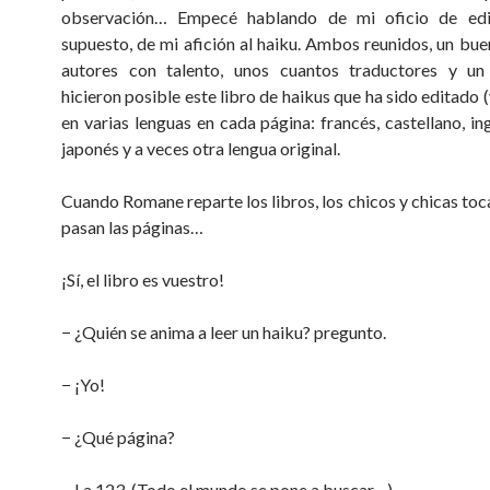
observación… Empecé hablando de mi oficio de edi
supuesto, de mi afición al haiku. Ambos reunidos, un bu
autores con talento, unos cuantos traductores y un
hicieron posible este libro de haikus que ha sido editado 
en varias lenguas en cada página: francés, castellano, in
japonés y a veces otra lengua original.
Cuando Romane reparte los libros, los chicos y chicas toca
pasan las páginas…
¡Sí, el libro es vuestro!
− ¿Quién se anima a leer un haiku? pregunto.
− ¡Yo!
− ¿Qué página?
− La 123. (Todo el mundo se pone a buscar…)