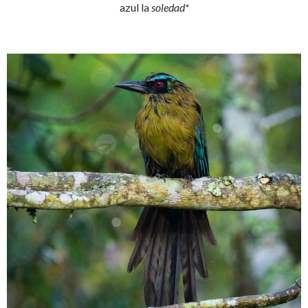
azul la
soledad*