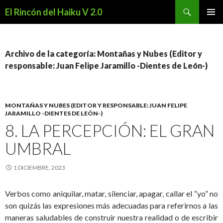
Buscar
El Rincón del Haiku V 2.0
SALTAR
MENÚ
AL
PRINCI
CONTENIDO
Archivo de la categoría: Montañas y Nubes (Editor y
responsable: Juan Felipe Jaramillo -Dientes de León-)
MONTAÑAS Y NUBES (EDITOR Y RESPONSABLE: JUAN FELIPE
JARAMILLO -DIENTES DE LEÓN-)
8. LA PERCEPCIÓN: EL GRAN
UMBRAL
1 DICIEMBRE, 2023
Verbos como aniquilar, matar, silenciar, apagar, callar el “yo” no
son quizás las expresiones más adecuadas para referirnos a las
maneras saludables de construir nuestra realidad o de escribir