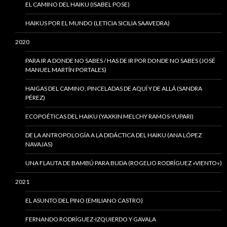
EL CAMINO DEL HAIKU (ISABEL POSE)
HAIKUS POR EL MUNDO (LETICIA SICILIA SAAVEDRA)
2020
PARA IR A DONDE NO SABES / HAS DE IR POR DONDE NO SABES (JOSÉ
MANUEL MARTÍN PORTALES)
HAIGAS DEL CAMINO, PINCELADAS DE AQUÍ Y DE ALLÁ (SANDRA
PÉREZ)
ECOPOÉTICAS DEL HAIKU (YAXKIN MELCHY RAMOS-YUPARI)
DE LA ANTROPOLOGÍA A LA DIDÁCTICA DEL HAIKU (ANA LÓPEZ
NAVAJAS)
UNA FLAUTA DE BAMBÚ PARA BUDA (ROGELIO RODRÍGUEZ «VIENTO»)
2021
EL ASUNTO DEL PINO (EMILIANO CASTRO)
FERNANDO RODRÍGUEZ-IZQUIERDO Y GAVALA