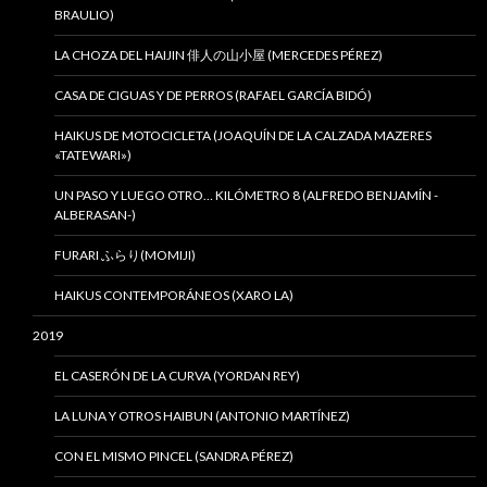
BRAULIO)
LA CHOZA DEL HAIJIN 俳人の山小屋 (MERCEDES PÉREZ)
CASA DE CIGUAS Y DE PERROS (RAFAEL GARCÍA BIDÓ)
HAIKUS DE MOTOCICLETA (JOAQUÍN DE LA CALZADA MAZERES
«TATEWARI»)
UN PASO Y LUEGO OTRO… KILÓMETRO 8 (ALFREDO BENJAMÍN -
ALBERASAN-)
FURARI ふらり(MOMIJI)
HAIKUS CONTEMPORÁNEOS (XARO LA)
2019
EL CASERÓN DE LA CURVA (YORDAN REY)
LA LUNA Y OTROS HAIBUN (ANTONIO MARTÍNEZ)
CON EL MISMO PINCEL (SANDRA PÉREZ)