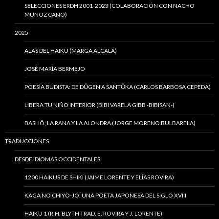
SELECCIONES ERDH 2001-2023 (COLABORACIÓN CON NACHO
MUÑOZ CANO)
2025
ALAS DEL HAIKU (MARGA ALCALÁ)
JOSÉ MARÍA BERMEJO
POESÍA BUDISTA: DE DŌGEN A SANTŌKA (CARLOS BARBOSA CEPEDA)
LIBERA TU NIÑO INTERIOR (BIBI VARELA GIBB -BIBISAN-)
BASHÔ, LA RANA Y LA ALONDRA (JORGE MORENO BULBARELA)
TRADUCCIONES
DESDE IDIOMAS OCCIDENTALES
1200 HAIKUS DE SHIKI (JAIME LORENTE Y ELÍAS ROVIRA)
KAGA NO CHIYO-JO: UNA POETA JAPONESA DEL SIGLO XVIII
HAIKU 1 (R.H. BLYTH TRAD. E. ROVIRA Y J. LORENTE)