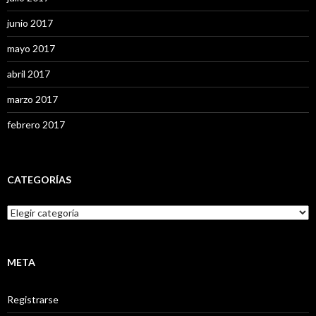
junio 2017
mayo 2017
abril 2017
marzo 2017
febrero 2017
CATEGORÍAS
C
a
t
e
g
META
o
r
Registrarse
í
a