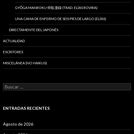
GYŌGA MANROKU 仰臥漫録 (TRAD. ELÍAS ROVIRA)
UNA CAMA DE ENFERMO DE SEIS PIES DE LARGO (ELÍAS)
DIRECTAMENTE DEL JAPONÉS
ACTUALIDAD
ESCRITORES
MISCELÁNEA (NO HAIKUS)
B
u
s
c
a
ENTRADAS RECIENTES
r
:
Agosto de 2026