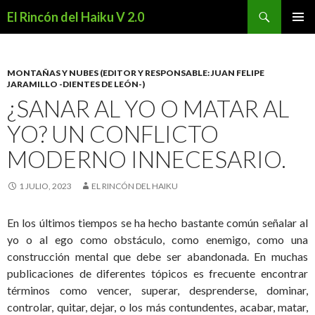
Buscar
El Rincón del Haiku V 2.0
SALTAR
MENÚ
AL
PRINCI
CONTENIDO
MONTAÑAS Y NUBES (EDITOR Y RESPONSABLE: JUAN FELIPE
JARAMILLO -DIENTES DE LEÓN-)
¿SANAR AL YO O MATAR AL
YO? UN CONFLICTO
MODERNO INNECESARIO.
1 JULIO, 2023
EL RINCÓN DEL HAIKU
En los últimos tiempos se ha hecho bastante común señalar al
yo o al ego como obstáculo, como enemigo, como una
construcción mental que debe ser abandonada. En muchas
publicaciones de diferentes tópicos es frecuente encontrar
términos como vencer, superar, desprenderse, dominar,
controlar, quitar, dejar, o los más contundentes, acabar, matar,