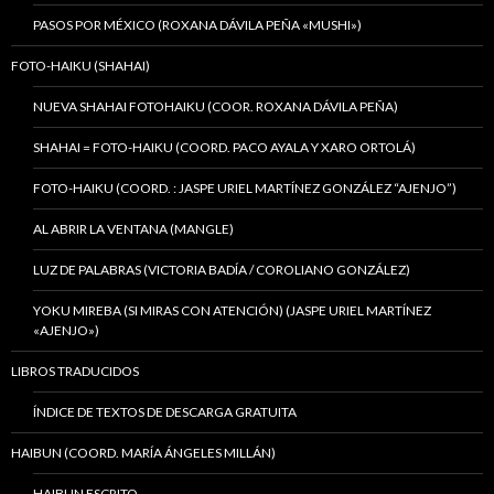
PASOS POR MÉXICO (ROXANA DÁVILA PEÑA «MUSHI»)
FOTO-HAIKU (SHAHAI)
NUEVA SHAHAI FOTOHAIKU (COOR. ROXANA DÁVILA PEÑA)
SHAHAI = FOTO-HAIKU (COORD. PACO AYALA Y XARO ORTOLÁ)
FOTO-HAIKU (COORD. : JASPE URIEL MARTÍNEZ GONZÁLEZ “AJENJO”)
AL ABRIR LA VENTANA (MANGLE)
LUZ DE PALABRAS (VICTORIA BADÍA / COROLIANO GONZÁLEZ)
YOKU MIREBA (SI MIRAS CON ATENCIÓN) (JASPE URIEL MARTÍNEZ
«AJENJO»)
LIBROS TRADUCIDOS
ÍNDICE DE TEXTOS DE DESCARGA GRATUITA
HAIBUN (COORD. MARÍA ÁNGELES MILLÁN)
HAIBUN ESCRITO