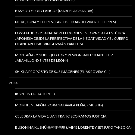
BASHOU Y LOS CLÁSICOS (MARCELA CHANDÍA)
NIEVE, LUNA Y FLORES (CARLOS EDUARDO VIVEROS TORRES)
LOS SENTIDOS Y LA NADA: REFLEXIONES EN TORNO A LA ESTÉTICA
JAPONESA DESDE LA PERSPECTIVA DE LA NEGATIVIDAD Y EL CUERPO
(JEANCARLOS KEVIN GUZMÁN PAREDES)
MONTAÑAS Y NUBES (EDITOR Y RESPONSABLE: JUAN FELIPE
JARAMILLO -DIENTES DE LEÓN-)
SHIKI: A PROPÓSITO DE SUS IMÁGENES (ELÍAS ROVIRA GIL)
2024
IR SIN FIN (JULIA JORGE)
MOMIJI EN JAPÓN (ROXANA DÁVILA PEÑA, «MUSHI»)
CELEBRAR LA VIDA (JUAN FRANCISCO RAMOS JUSTICIA)
BUSON HAIKUSHÛ 蕪村俳句集 (JAIME LORENTE Y SETSUKO TAKEOKA)