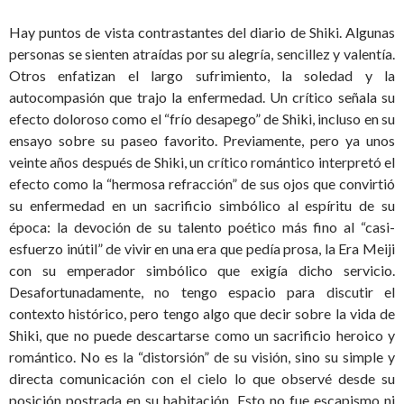
Hay puntos de vista contrastantes del diario de Shiki. Algunas
personas se sienten atraídas por su alegría, sencillez y valentía.
Otros enfatizan el largo sufrimiento, la soledad y la
autocompasión que trajo la enfermedad. Un crítico señala su
efecto doloroso como el “frío desapego” de Shiki, incluso en su
ensayo sobre su paseo favorito. Previamente, pero ya unos
veinte años después de Shiki, un crítico romántico interpretó el
efecto como la “hermosa refracción” de sus ojos que convirtió
su enfermedad en un sacrificio simbólico al espíritu de su
época: la devoción de su talento poético más fino al “casi-
esfuerzo inútil” de vivir en una era que pedía prosa, la Era Meiji
con su emperador simbólico que exigía dicho servicio.
Desafortunadamente, no tengo espacio para discutir el
contexto histórico, pero tengo algo que decir sobre la vida de
Shiki, que no puede descartarse como un sacrificio heroico y
romántico. No es la “distorsión” de su visión, sino su simple y
directa comunicación con el cielo lo que observé desde su
posición postrada en su habitación. Esto no fue escapismo ni