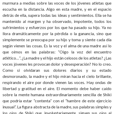
murmura a medias sobre las voces de los jóvenes atletas que
escucha en la distancia. Algo en esta madre, y en el espacio
detrás de ella, supera todas las ideas y sentimientos. Ella se ha
mantenido al margen y ha observado, impotente, todos los
sufrimientos y esfuerzos por los que ha pasado su hijo. Ya no
llora dramáticamente por la pérdida o la ganancia, sino que
simplemente se preocupa por su hijo y toma y siente cada día
según vienen las cosas. Es la voz y el alma de una madre así lo
que oímos en las palabras: “Oigo la voz del encuentro
atlético…”. ¿La madre y el hijo están celosos de los atletas? ¿Las
voces jóvenes les provocan dolor y desesperación? No lo creo.
Como si olvidaran sus dolores diarios y su estado
desmoronado, la madre y el hijo miran hacia el cielo brillante,
respirando el aire por donde vienen las voces. Hay ondas de
libertad y gratitud en el aire. El momento debe haber caído
sobre la mente humana extraordinariamente sencilla de Shiki
que podría estar “contenta” con el “hambre de este ejercicio
inusual”. La figura abstracta de la madre, sus palabras simples y
los ojos de Shiki que, involuntariamente, siguen sus ojos al