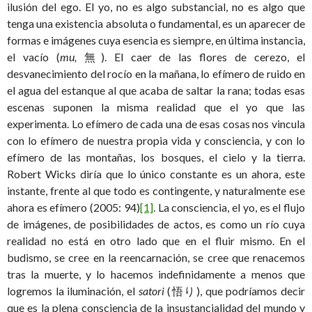
ilusión del ego. El yo, no es algo substancial, no es algo que
tenga una existencia absoluta o fundamental, es un aparecer de
formas e imágenes cuya esencia es siempre, en última instancia,
el vacío (
mu,
無). El caer de las flores de cerezo, el
desvanecimiento del rocío en la mañana, lo efímero de ruido en
el agua del estanque al que acaba de saltar la rana; todas esas
escenas suponen la misma realidad que el yo que las
experimenta. Lo efímero de cada una de esas cosas nos vincula
con lo efímero de nuestra propia vida y consciencia, y con lo
efímero de las montañas, los bosques, el cielo y la tierra.
Robert Wicks diría que lo único constante es un ahora, este
instante, frente al que todo es contingente, y naturalmente ese
ahora es efímero (2005: 94)
[1]
. La consciencia, el yo, es el flujo
de imágenes, de posibilidades de actos, es como un río cuya
realidad no está en otro lado que en el fluir mismo. En el
budismo, se cree en la reencarnación, se cree que renacemos
tras la muerte, y lo hacemos indefinidamente a menos que
logremos la iluminación, el
satori
(悟り), que podríamos decir
que es la plena consciencia de la insustancialidad del mundo y