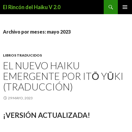
Buscar
El Rincón del Haiku V 2.0
SALTAR
MENÚ
AL
PRINCI
CONTENIDO
Archivo por meses: mayo 2023
LIBROS TRADUCIDOS
EL NUEVO HAIKU
EMERGENTE POR ITŌ YŪKI
(TRADUCCIÓN)
29 MAYO, 2023
¡VERSIÓN ACTUALIZADA!