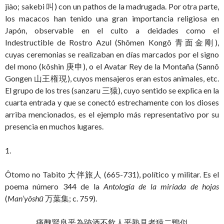
jiào; sakebi 叫) con un pathos de la madrugada. Por otra parte,
los macacos han tenido una gran importancia religiosa en
Japón, observable en el culto a deidades como el
Indestructible de Rostro Azul (Shômen Kongô 青面金剛),
cuyas ceremonias se realizaban en días marcados por el signo
del mono (kôshin 庚申), o el Avatar Rey de la Montaña (Sannô
Gongen 山王権現), cuyos mensajeros eran estos animales, etc.
El grupo de los tres (sanzaru 三猿), cuyo sentido se explica en la
cuarta entrada y que se conectó estrechamente con los dioses
arriba mencionados, es el ejemplo más representativo por su
presencia en muchos lugares.
1.
Ôtomo no Tabito 大伴旅人 (665-731), político y militar. Es el
poema número 344 de la
Antología de la miríada de hojas
(
Man’yôshū
万葉集; c. 759).
痛醜賢良乎為跡酒不飲人乎熟見者猿二鴨似