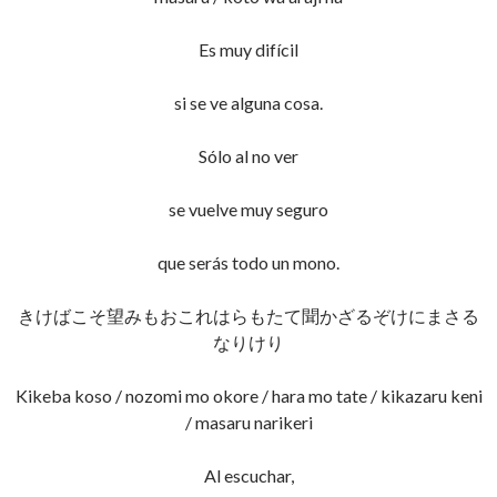
Es muy difícil
si se ve alguna cosa.
Sólo al no ver
se vuelve muy seguro
que serás todo un mono.
きけばこそ望みもおこれはらもたて聞かざるぞけにまさる
なりけり
Kikeba koso / nozomi mo okore / hara mo tate / kikazaru keni
/ masaru narikeri
Al escuchar,