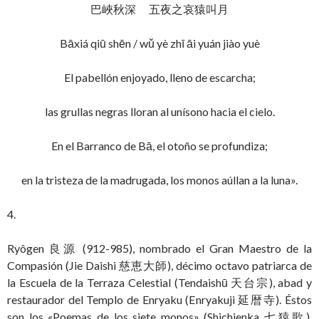
巴峽秋深 五夜之哀猿叫月
Bāxiá qiū shēn / wǔ yè zhī āi yuán jiào yuè
El pabellón enjoyado, lleno de escarcha;
las grullas negras lloran al unísono hacia el cielo.
En el Barranco de Bā, el otoño se profundiza;
en la tristeza de la madrugada, los monos aúllan a la luna».
4.
Ryôgen 良源 (912-985), nombrado el Gran Maestro de la
Compasión (Jie Daishi 慈恵大師), décimo octavo patriarca de
la Escuela de la Terraza Celestial (Tendaishū 天台宗), abad y
restaurador del Templo de Enryaku (Enryakuji 延暦寺). Éstos
son los «Poemas de los siete monos» (Shichienka 七猿歌),