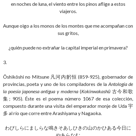
en noches de luna, el viento entre los pinos aflige a estos
viajeros.
Aunque oigo a los monos de los montes que me acompañan con
sus gritos,
¿quién puede no extrañar la capital imperial en primavera?
3.
Ôshikôshi no Mitsune 凡河内躬恒 (859-925), gobernador de
provincias, poeta y uno de los compiladores de la
Antología de
la poesía japonesa antigua y moderna
(
Kokinwakashū
古今和歌
集; 905). Éste es el poema número 1067 de esa colección,
compuesto durante una visita del emperador monje de Uda 宇
多 al río que corre entre Arashiyama y Nagaoka.
わびしらにましらな鳴きそあしひきの山のかひある今日に
やあらなむ