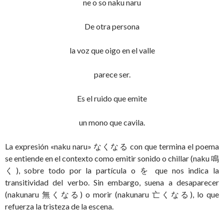
ne o so naku naru
De otra persona
la voz que oigo en el valle
parece ser.
Es el ruido que emite
un mono que cavila.
La expresión «naku naru» なくなる con que termina el poema
se entiende en el contexto como emitir sonido o chillar (naku 鳴
く), sobre todo por la partícula o を que nos indica la
transitividad del verbo. Sin embargo, suena a desaparecer
(nakunaru 無くなる) o morir (nakunaru 亡くなる), lo que
refuerza la tristeza de la escena.