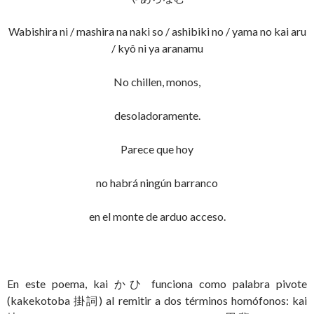
Wabishira ni / mashira na naki so / ashibiki no / yama no kai aru
/ kyô ni ya aranamu
No chillen, monos,
desoladoramente.
Parece que hoy
no habrá ningún barranco
en el monte de arduo acceso.
En este poema, kai かひ funciona como palabra pivote
(kakekotoba 掛詞) al remitir a dos términos homófonos: kai