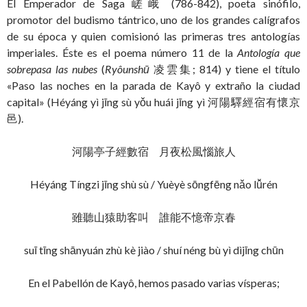
El Emperador de Saga 嵯峨 (786-842), poeta sinófilo,
promotor del budismo tántrico, uno de los grandes calígrafos
de su época y quien comisionó las primeras tres antologías
imperiales. Éste es el poema número 11 de la
Antología que
sobrepasa las nubes
(
Ryôunshū
凌雲集; 814) y tiene el título
«Paso las noches en la parada de Kayô y extraño la ciudad
capital» (Héyáng yì jīng sù yǒu huái jīng yì 河陽驛經宿有懷京
邑).
河陽亭子經數宿 月夜松風惱旅人
Héyáng Tíngzi jīng shù sù / Yuèyè sōngfēng nǎo lǚrén
雖聽山猿助客叫 誰能不憶帝京春
suī tīng shānyuán zhù kè jiào / shuí néng bù yì dìjīng chūn
En el Pabellón de Kayô, hemos pasado varias vísperas;