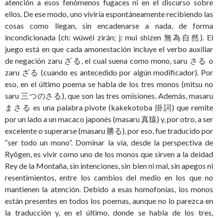
atención a esos fenómenos fugaces ni en el discurso sobre
ellos. De ese modo, uno viviría espontáneamente recibiendo las
cosas como llegan, sin encadenarse a nada, de forma
incondicionada (ch: wúwéi zìrán; j: mui shizen 無為自然). El
juego está en que cada amonestación incluye el verbo auxiliar
de negación zaru ざる, el cual suena como mono, saru さる o
zaru ざる (cuando es antecedido por algún modificador). Por
eso, en el último poema se habla de los tres monos (mitsu no
saru 三つのさる), que son las tres omisiones. Además, masaru
まさる es una palabra pivote (kakekotoba 掛詞) que remite
por un lado a un macaco japonés (masaru 真猿) y, por otro, a ser
excelente o superarse (masaru 勝る), por eso, fue traducido por
“ser todo un mono”. Dominar la vía, desde la perspectiva de
Ryôgen, es vivir como uno de los monos que sirven a la deidad
Rey de la Montaña, sin intenciones, sin bien ni mal, sin apegos ni
resentimientos, entre los cambios del medio en los que no
mantienen la atención. Debido a esas homofonías, los monos
están presentes en todos los poemas, aunque no lo parezca en
la traducción y, en el último, donde se habla de los tres,