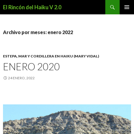
Buscar
El Rincón del Haiku V 2.0
SALTAR
MENÚ
AL
PRINCI
CONTENIDO
Archivo por meses: enero 2022
ESTEPA, MAR Y CORDILLERA EN HAIKU (MARY VIDAL)
ENERO 2020
24 ENERO, 2022