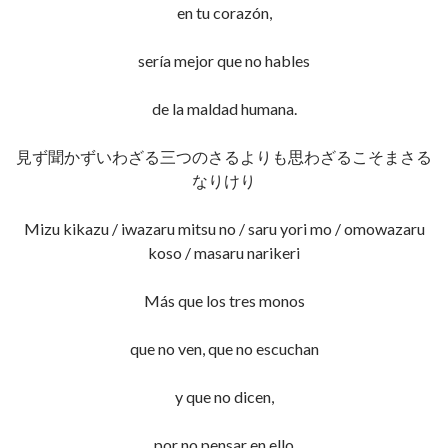
en tu corazón,
sería mejor que no hables
de la maldad humana.
見ず聞かずいわざる三つのさるよりも思わざるこそまさる
なりけり
Mizu kikazu / iwazaru mitsu no / saru yori mo / omowazaru
koso / masaru narikeri
Más que los tres monos
que no ven, que no escuchan
y que no dicen,
por no pensar en ello