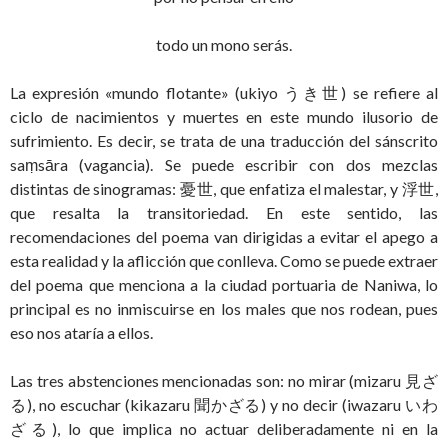
todo un mono serás.
La expresión «mundo flotante» (ukiyo うき世) se refiere al
ciclo de nacimientos y muertes en este mundo ilusorio de
sufrimiento. Es decir, se trata de una traducción del sánscrito
saṃsāra (vagancia). Se puede escribir con dos mezclas
distintas de sinogramas: 憂世, que enfatiza el malestar, y 浮世,
que resalta la transitoriedad. En este sentido, las
recomendaciones del poema van dirigidas a evitar el apego a
esta realidad y la aflicción que conlleva. Como se puede extraer
del poema que menciona a la ciudad portuaria de Naniwa, lo
principal es no inmiscuirse en los males que nos rodean, pues
eso nos ataría a ellos.
Las tres abstenciones mencionadas son: no mirar (mizaru 見ざ
る), no escuchar (kikazaru 聞かざる) y no decir (iwazaru いわ
ざる), lo que implica no actuar deliberadamente ni en la