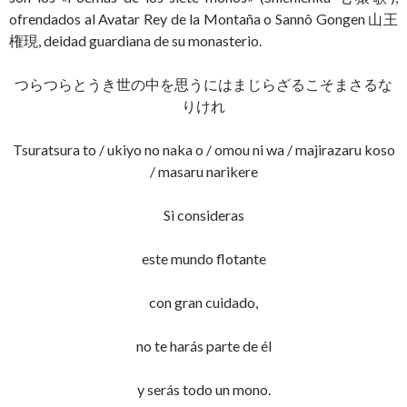
ofrendados al Avatar Rey de la Montaña o Sannô Gongen 山王
権現, deidad guardiana de su monasterio.
つらつらとうき世の中を思うにはまじらざるこそまさるな
りけれ
Tsuratsura to / ukiyo no naka o / omou ni wa / majirazaru koso
/ masaru narikere
Si consideras
este mundo flotante
con gran cuidado,
no te harás parte de él
y serás todo un mono.