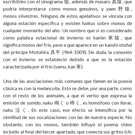
escribibles con el sinograma 猿, además de masaru 真猿, que
podría interpretarse como monos genuinos, y yaen 野猿,
monos silvestres. Ninguno de estos apelativos se vincula con
alguna estación específica y existen haikus sobre monos de
cualquier momento del año. Un nombre que sí es considerado
como palabra estacional de invierno es kan’en 寒猿, que
significa monos del frío, pese a que aparece en un kanshi otoñal
del príncipe Motohira 具平 (964-1009). Sin duda, la conexión
con el invierno se estableció debido a que es la estación
caracterizada por el frío (samu, kan 寒).
Una de las asociaciones más comunes que tienen en la poesía
clásica es con la melancolía. Esto se debe, por una parte, como
con el resto de los animales, a que el verbo que expresa la
emisión de sonido, naku 鳴く o 啼く, es homófono con llorar,
naku 泣く. En este caso, ese efecto se intensifica por la
similitud de sus vocalizaciones con las de nuestra especie. No
obstante, con los monos, también influyó el poema chino
incluido al final del tercer apartado, que conecta sus gritos (ch: