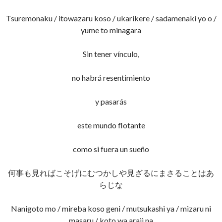
Tsuremonaku / itowazaru koso / ukarikere / sadamenaki yo o /
yume to minagara
Sin tener vínculo,
no habrá resentimiento
y pasarás
este mundo flotante
como si fuera un sueño
何事も見ればこそげにむつかしや見ざるにまさることはあ
らじな
Nanigoto mo / mireba koso geni / mutsukashi ya / mizaru ni
masaru / koto wa araji na