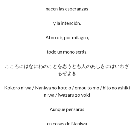
nacen las esperanzas
y la intención.
Al no oír, por milagro,
todo un mono serás.
こころにはなにわのことを思うとも人のあしきにはいわざ
るぞよき
Kokoro ni wa / Naniwa no koto o / omou to mo / hito no ashiki
ni wa / iwazaru zo yoki
Aunque pensaras
en cosas de Naniwa