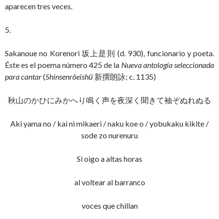
aparecen tres veces.
5.
Sakanoue no Korenori 坂上是則 (d. 930), funcionario y poeta.
Éste es el poema número 425 de la
Nueva antología seleccionada
para cantar
(
Shinsenrôeishū
新撰朗詠; c. 1135)
秋山のかひにみかへり鳴く声を夜深く聞きて袖ぞぬれぬる
Aki yama no / kai ni mikaeri / naku koe o / yobukaku kikite /
sode zo nurenuru
Si oigo a altas horas
al voltear al barranco
voces que chillan