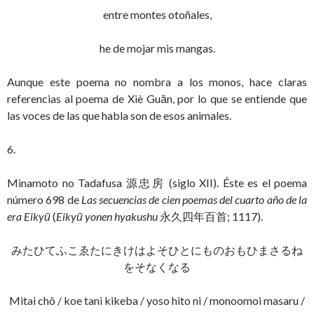
entre montes otoñales,
he de mojar mis mangas.
Aunque este poema no nombra a los monos, hace claras
referencias al poema de Xiè Guān, por lo que se entiende que
las voces de las que habla son de esos animales.
6.
Minamoto no Tadafusa 源忠房 (siglo XII). Éste es el poema
número 698 de
Las secuencias de cien poemas del cuarto año de la
era Eikyū
(
Eikyū yonen hyakushu
永久四年百首; 1117).
みたひてふこゑたにきけはよそひとにものおもひまさるね
をそなくなる
Mitai chô / koe tani kikeba / yoso hito ni / monoomoi masaru /