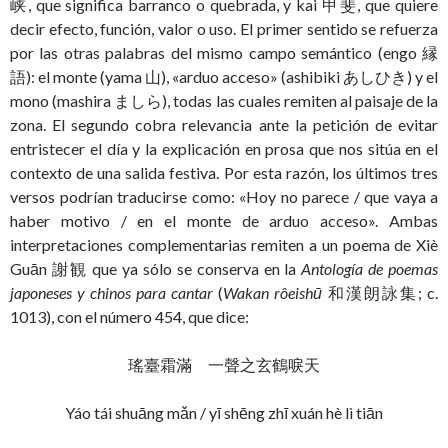
峡, que significa barranco o quebrada, y kai 甲斐, que quiere
decir efecto, función, valor o uso. El primer sentido se refuerza
por las otras palabras del mismo campo semántico (engo 縁
語): el monte (yama 山), «arduo acceso» (ashibiki あしひき) y el
mono (mashira ましら), todas las cuales remiten al paisaje de la
zona. El segundo cobra relevancia ante la petición de evitar
entristecer el día y la explicación en prosa que nos sitúa en el
contexto de una salida festiva. Por esta razón, los últimos tres
versos podrían traducirse como: «Hoy no parece / que vaya a
haber motivo / en el monte de arduo acceso». Ambas
interpretaciones complementarias remiten a un poema de Xiè
Guān 謝観 que ya sólo se conserva en la
Antología de poemas
japoneses y chinos para cantar
(
Wakan rôeishū
和漢朗詠集; c.
1013), con el número 454, que dice:
瑤臺霜滿 一聲之玄鶴唳天
Yáo tái shuāng mǎn / yī shēng zhī xuán hè lì tiān