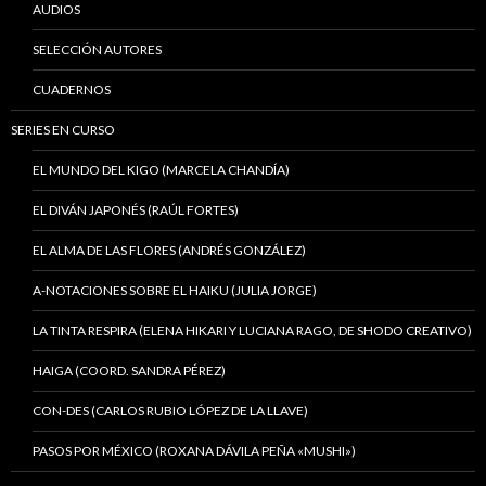
AUDIOS
SELECCIÓN AUTORES
CUADERNOS
SERIES EN CURSO
EL MUNDO DEL KIGO (MARCELA CHANDÍA)
EL DIVÁN JAPONÉS (RAÚL FORTES)
EL ALMA DE LAS FLORES (ANDRÉS GONZÁLEZ)
A-NOTACIONES SOBRE EL HAIKU (JULIA JORGE)
LA TINTA RESPIRA (ELENA HIKARI Y LUCIANA RAGO, DE SHODO CREATIVO)
HAIGA (COORD. SANDRA PÉREZ)
CON-DES (CARLOS RUBIO LÓPEZ DE LA LLAVE)
PASOS POR MÉXICO (ROXANA DÁVILA PEÑA «MUSHI»)