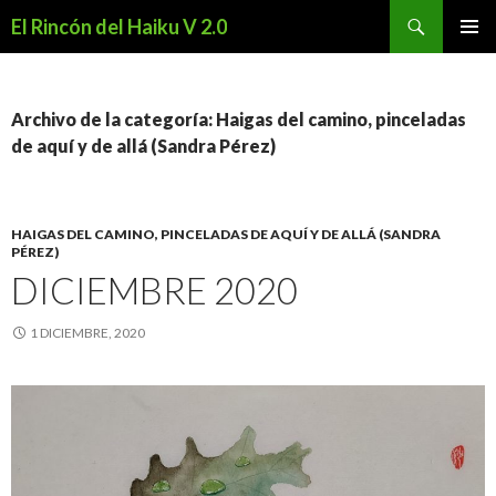
Buscar
El Rincón del Haiku V 2.0
SALTAR
MENÚ
AL
PRINCI
CONTENIDO
Archivo de la categoría: Haigas del camino, pinceladas
de aquí y de allá (Sandra Pérez)
HAIGAS DEL CAMINO, PINCELADAS DE AQUÍ Y DE ALLÁ (SANDRA
PÉREZ)
DICIEMBRE 2020
1 DICIEMBRE, 2020