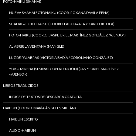
FOTO-HAIKU (SHAHAI)
NUEVA SHAHAI FOTOHAIKU (COOR. ROXANA DÁVILA PEÑA)
SHAHAI = FOTO-HAIKU (COORD. PACO AYALA Y XARO ORTOLÁ)
FOTO-HAIKU (COORD. : JASPE URIEL MARTÍNEZ GONZÁLEZ “AJENJO”)
AL ABRIR LA VENTANA (MANGLE)
LUZ DE PALABRAS (VICTORIA BADÍA / COROLIANO GONZÁLEZ)
YOKU MIREBA (SI MIRAS CON ATENCIÓN) (JASPE URIEL MARTÍNEZ
«AJENJO»)
LIBROS TRADUCIDOS
ÍNDICE DE TEXTOS DE DESCARGA GRATUITA
HAIBUN (COORD. MARÍA ÁNGELES MILLÁN)
HAIBUN ESCRITO
AUDIO-HAIBUN