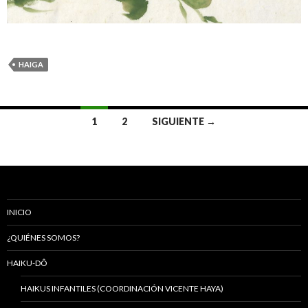
HAIGA
1
2
SIGUIENTE →
Ir
a
las
entradas
INICIO
¿QUIÉNES SOMOS?
HAIKU-DÔ
HAIKUS INFANTILES (COORDINACIÓN VICENTE HAYA)