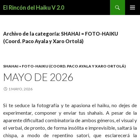
Buscar
El Rincón del Haiku V 2.0
SALTAR
MENÚ
AL
PRINCI
CONTENIDO
Archivo de la categoría: SHAHAI = FOTO-HAIKU
(Coord. Paco Ayala y Xaro Ortolá)
SHAHAI = FOTO-HAIKU (COORD. PACO AYALA Y XARO ORTOLÁ)
MAYO DE 2026
1 MAYO, 2026
Si te seduce la fotografía y te apasiona el haiku, no dejes de
experimentar, componer y enviar tus shahais. A pesar de la
aparente dificultad combinatoria de ambos géneros, el visual y
el verbal, de pronto, de forma insólita e imprevisible, saltará la
chispa, a modo de repentino satori, que esclarecerá la