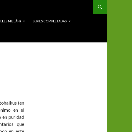
ELES MILLÁN)
SERIES COMPLETADAS
tohaikus (en
ónimo en el
e en puridad
tarios que
oco en este