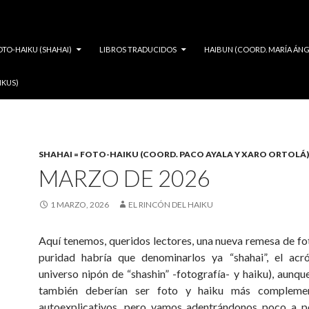
OTO-HAIKU (SHAHAI)
LIBROS TRADUCIDOS
HAIBUN (COORD. MARÍA ÁNG
IKUS)
SHAHAI = FOTO-HAIKU (COORD. PACO AYALA Y XARO ORTOLÁ)
MARZO DE 2026
1 MARZO, 2026
EL RINCÓN DEL HAIKU
Aquí tenemos, queridos lectores, una nueva remesa de fo
puridad habría que denominarlos ya “shahai”, el acr
universo nipón de “shashin” -fotografía- y haiku), aunqu
también deberían ser foto y haiku más complemen
autoexplicativos, pero vamos adentrándonos poco a p