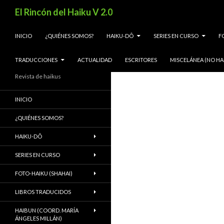
Buscar
El Rincón del Haiku V 2.0
SALTAR AL CONTENIDO
INICIO
¿QUIÉNES SOMOS?
HAIKU-DÔ
SERIES EN CURSO
F
TRADUCCIONES
ACTUALIDAD
ESCRITORES
MISCELÁNEA (NO HA
Revista de haikus
INICIO
¿QUIÉNES SOMOS?
HAIKU-DÔ
SERIES EN CURSO
FOTO-HAIKU (SHAHAI)
LIBROS TRADUCIDOS
HAIBUN (COORD. MARÍA
ÁNGELES MILLÁN)