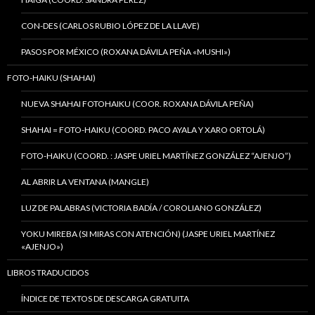
CON-DES (CARLOS RUBIO LÓPEZ DE LA LLAVE)
PASOS POR MÉXICO (ROXANA DÁVILA PEÑA «MUSHI»)
FOTO-HAIKU (SHAHAI)
NUEVA SHAHAI FOTOHAIKU (COOR. ROXANA DÁVILA PEÑA)
SHAHAI = FOTO-HAIKU (COORD. PACO AYALA Y XARO ORTOLÁ)
FOTO-HAIKU (COORD. : JASPE URIEL MARTÍNEZ GONZÁLEZ “AJENJO”)
AL ABRIR LA VENTANA (MANGLE)
LUZ DE PALABRAS (VICTORIA BADÍA / COROLIANO GONZÁLEZ)
YOKU MIREBA (SI MIRAS CON ATENCIÓN) (JASPE URIEL MARTÍNEZ
«AJENJO»)
LIBROS TRADUCIDOS
ÍNDICE DE TEXTOS DE DESCARGA GRATUITA