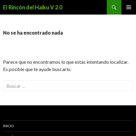
Buscar
El Rincón del Haiku V 2.0
SALTAR
MENÚ
AL
PRINCI
CONTENIDO
No se ha encontrado nada
Parece que no encontramos lo que estás intentando localizar.
Es posible que te ayude buscarlo.
B
u
s
c
a
r
INICIO
: