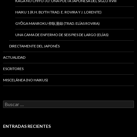
KAGA NO CHIYO-JO: UNA POETA JAPONESA DEL SIGLO XVIII
HAIKU 1 (R.H. BLYTH TRAD. E. ROVIRA Y J. LORENTE)
GYŌGA MANROKU 仰臥漫録 (TRAD. ELÍAS ROVIRA)
UNA CAMA DE ENFERMO DE SEIS PIES DE LARGO (ELÍAS)
DIRECTAMENTE DEL JAPONÉS
ACTUALIDAD
ESCRITORES
MISCELÁNEA (NO HAIKUS)
B
u
s
c
a
ENTRADAS RECIENTES
r
: