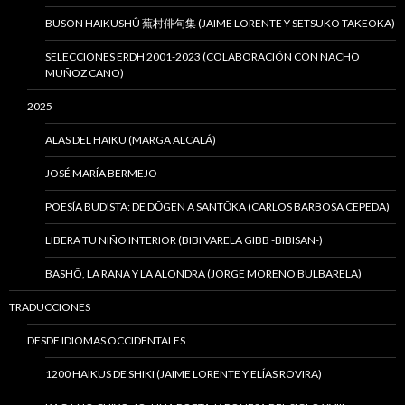
BUSON HAIKUSHÛ 蕪村俳句集 (JAIME LORENTE Y SETSUKO TAKEOKA)
SELECCIONES ERDH 2001-2023 (COLABORACIÓN CON NACHO
MUÑOZ CANO)
2025
ALAS DEL HAIKU (MARGA ALCALÁ)
JOSÉ MARÍA BERMEJO
POESÍA BUDISTA: DE DŌGEN A SANTŌKA (CARLOS BARBOSA CEPEDA)
LIBERA TU NIÑO INTERIOR (BIBI VARELA GIBB -BIBISAN-)
BASHÔ, LA RANA Y LA ALONDRA (JORGE MORENO BULBARELA)
TRADUCCIONES
DESDE IDIOMAS OCCIDENTALES
1200 HAIKUS DE SHIKI (JAIME LORENTE Y ELÍAS ROVIRA)