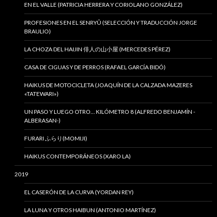
EN EL VALLE (PATRICIA HERRERA Y CORIOLANO GONZÁLEZ)
PROFESIONES EN EL SENRYÛ (SELECCIÓN Y TRADUCCIÓN JORGE
BRAULIO)
LA CHOZA DEL HAIJIN 俳人の山小屋 (MERCEDES PÉREZ)
CASA DE CIGUAS Y DE PERROS (RAFAEL GARCÍA BIDÓ)
HAIKUS DE MOTOCICLETA (JOAQUÍN DE LA CALZADA MAZERES
«TATEWARI»)
UN PASO Y LUEGO OTRO… KILÓMETRO 8 (ALFREDO BENJAMÍN -
ALBERASAN-)
FURARI ふらり(MOMIJI)
HAIKUS CONTEMPORÁNEOS (XARO LA)
2019
EL CASERÓN DE LA CURVA (YORDAN REY)
LA LUNA Y OTROS HAIBUN (ANTONIO MARTÍNEZ)