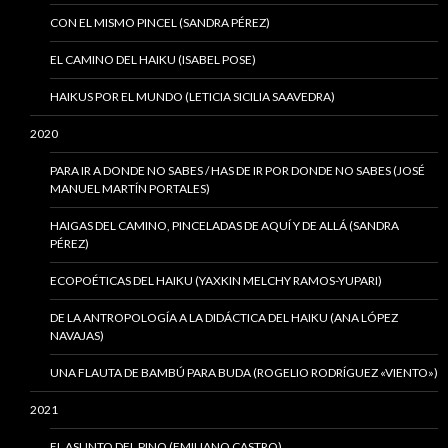
CON EL MISMO PINCEL (SANDRA PÉREZ)
EL CAMINO DEL HAIKU (ISABEL POSE)
HAIKUS POR EL MUNDO (LETICIA SICILIA SAAVEDRA)
2020
PARA IR A DONDE NO SABES / HAS DE IR POR DONDE NO SABES (JOSÉ
MANUEL MARTÍN PORTALES)
HAIGAS DEL CAMINO, PINCELADAS DE AQUÍ Y DE ALLÁ (SANDRA
PÉREZ)
ECOPOÉTICAS DEL HAIKU (YAXKIN MELCHY RAMOS-YUPARI)
DE LA ANTROPOLOGÍA A LA DIDÁCTICA DEL HAIKU (ANA LÓPEZ
NAVAJAS)
UNA FLAUTA DE BAMBÚ PARA BUDA (ROGELIO RODRÍGUEZ «VIENTO»)
2021
EL ASUNTO DEL PINO (EMILIANO CASTRO)