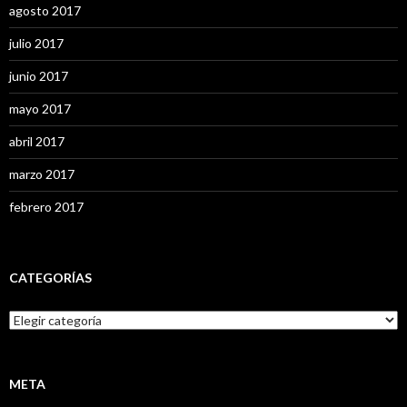
agosto 2017
julio 2017
junio 2017
mayo 2017
abril 2017
marzo 2017
febrero 2017
CATEGORÍAS
C
a
t
e
g
META
o