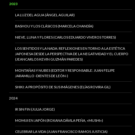
2023
LA LUZ DEL AGUA (ÁNGEL AGUILAR)
BASHOU Y LOS CLÁSICOS (MARCELA CHANDÍA)
NIEVE, LUNA Y FLORES (CARLOS EDUARDO VIVEROS TORRES)
LOS SENTIDOS Y LA NADA: REFLEXIONES EN TORNO A LA ESTÉTICA
JAPONESA DESDE LA PERSPECTIVA DE LA NEGATIVIDAD Y EL CUERPO
(JEANCARLOS KEVIN GUZMÁN PAREDES)
MONTAÑAS Y NUBES (EDITOR Y RESPONSABLE: JUAN FELIPE
JARAMILLO -DIENTES DE LEÓN-)
SHIKI: A PROPÓSITO DE SUS IMÁGENES (ELÍAS ROVIRA GIL)
2024
IR SIN FIN (JULIA JORGE)
MOMIJI EN JAPÓN (ROXANA DÁVILA PEÑA, «MUSHI»)
CELEBRAR LA VIDA (JUAN FRANCISCO RAMOS JUSTICIA)