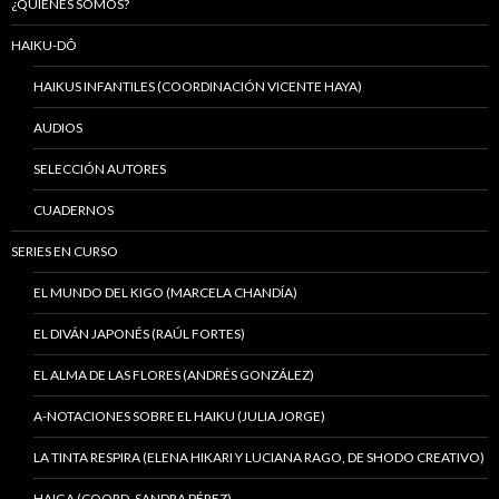
¿QUIÉNES SOMOS?
HAIKU-DÔ
HAIKUS INFANTILES (COORDINACIÓN VICENTE HAYA)
AUDIOS
SELECCIÓN AUTORES
CUADERNOS
SERIES EN CURSO
EL MUNDO DEL KIGO (MARCELA CHANDÍA)
EL DIVÁN JAPONÉS (RAÚL FORTES)
EL ALMA DE LAS FLORES (ANDRÉS GONZÁLEZ)
A-NOTACIONES SOBRE EL HAIKU (JULIA JORGE)
LA TINTA RESPIRA (ELENA HIKARI Y LUCIANA RAGO, DE SHODO CREATIVO)
HAIGA (COORD. SANDRA PÉREZ)