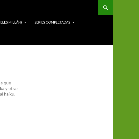
ELES MILLÁN)
SERIES COMPLETADAS
as que
ka y otras
l haiku.