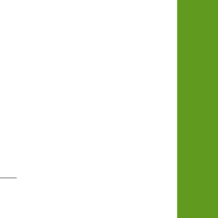
______