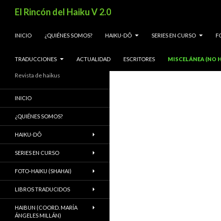
Buscar
El Rincón del Haiku V 2.0
SALTAR AL CONTENIDO
INICIO
¿QUIÉNES SOMOS?
HAIKU-DÔ
SERIES EN CURSO
F
TRADUCCIONES
ACTUALIDAD
ESCRITORES
MISCELÁNEA (NO H
Revista de haikus
INICIO
¿QUIÉNES SOMOS?
HAIKU-DÔ
SERIES EN CURSO
FOTO-HAIKU (SHAHAI)
LIBROS TRADUCIDOS
HAIBUN (COORD. MARÍA
ÁNGELES MILLÁN)