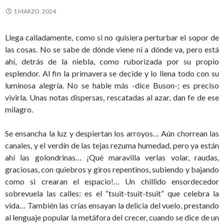
1 MARZO, 2024
Llega calladamente, como si no quisiera perturbar el sopor de
las cosas. No se sabe de dónde viene ni a dónde va, pero está
ahí, detrás de la niebla, como ruborizada por su propio
esplendor. Al fin la primavera se decide y lo llena todo con su
luminosa alegría. No se hable más -dice Buson-; es preciso
vivirla. Unas notas dispersas, rescatadas al azar, dan fe de ese
milagro.
Se ensancha la luz y despiertan los arroyos… Aún chorrean las
canales, y el verdín de las tejas rezuma humedad, pero ya están
ahí las golondrinas… ¡Qué maravilla verlas volar, raudas,
graciosas, con quiebros y giros repentinos, subiendo y bajando
como si crearan el espacio!… Un chillido ensordecedor
sobrevuela las calles: es el “tsuit-tsuit-tsuit” que celebra la
vida… También las crías ensayan la delicia del vuelo, prestando
al lenguaje popular la metáfora del crecer, cuando se dice de un