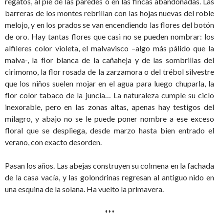
regatos, al pie de las paredes o en las fincas abandonadas. Las
barreras de los montes rebrillan con las hojas nuevas del roble
melojo, y en los prados se van encendiendo las flores del botón
de oro. Hay tantas flores que casi no se pueden nombrar: los
alfileres color violeta, el malvavisco –algo más pálido que la
malva-, la flor blanca de la cañaheja y de las sombrillas del
cirimomo, la flor rosada de la zarzamora o del trébol silvestre
que los niños suelen mojar en el agua para luego chuparla, la
flor color tabaco de la juncia… La naturaleza cumple su ciclo
inexorable, pero en las zonas altas, apenas hay testigos del
milagro, y abajo no se le puede poner nombre a ese exceso
floral que se despliega, desde marzo hasta bien entrado el
verano, con exacto desorden.
Pasan los años. Las abejas construyen su colmena en la fachada
de la casa vacía, y las golondrinas regresan al antiguo nido en
una esquina de la solana. Ha vuelto la primavera.
***