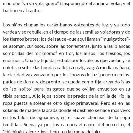
niño que “ya va volarguero” trasponiendo el andar al volar, y el
balbuceo al canto…
Los niños chupan los carámbanos goteantes de luz, y ya todo
verdea y se rebulle, en el tiempo de las semillas voladoras y de
los tiernos brotes: los del sauce -que aquí llaman “musigatitos”-
se asoman, curiosos, sobre las torrenteras, junto a las blancas
sombrillas del “cirimomo” en flor, los alisos, los fresnos, los
endrinos… Una luz líquida resbala por los aleros que vuelan y se
quiebran sobre las hondas callejas en zig-zag. A media mañana,
la claridad va avanzando por los “pozos de luz”, penetra en los
patios de tierra y, de pronto, se queda como fija, creando islas
de “sol-solito” para los gatos que se ovillan envueltos en su
tibia pereza… A lo lejos, sobre los prados de la orilla del río, la
ropa puesta a solear es otro signo primaveral. Pero es en las
solanas de madera labrada donde el deshielo se hace más vivo:
en los hilos de aguanieve, en el suave chorrear de la ropa
tendida… Suena ya por los campos el canto del herrerito, el
“chichipán” alegre, insistente, en la fragua del aire…