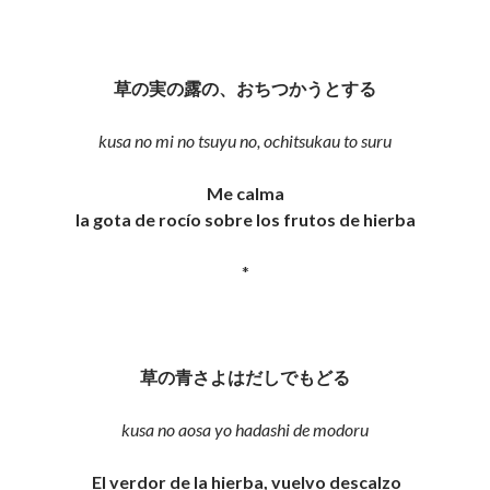
草の実の露の、おちつかうとする
kusa no mi no tsuyu no, ochitsukau to suru
Me calma
la gota de rocío sobre los frutos de hierba
*
草の青さよはだしでもどる
kusa no aosa yo hadashi de modoru
El verdor de la hierba, vuelvo descalzo