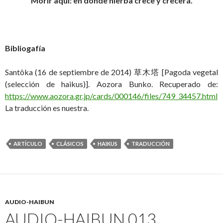
Morir aquí: en dónde hierba crece y crecerá.
Bibliogafía
Santôka (16 de septiembre de 2014) 草木塔 [Pagoda vegetal
(selección de haikus)]. Aozora Bunko. Recuperado de:
https://www.aozora.gr.jp/cards/000146/files/749_34457.html
La traducción es nuestra.
ARTÍCULO
CLÁSICOS
HAIKUS
TRADUCCIÓN
AUDIO-HAIBUN
AUDIO-HAIBUN 013