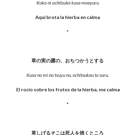
Koko ni ochitsuke kusa moeyuru
Aquí brota la hierba en calma
*
草の実の露の、おちつかうとする
Kusa no mi no tsuyu no, ochitsukau to suru.
El rocío sobre los frutos de la hierba, me calma
*
草しげるそこは死人を焼くところ