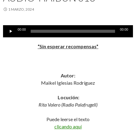
1 MARZO, 2024
Reproductor
00:00
00:00
de
audio
“Sin esperar recompensas”
Autor:
Maikel Iglesias Rodríguez
Locución:
Rita Valero (Radio Palafrugell)
Puede leerse el texto
clicando aquí