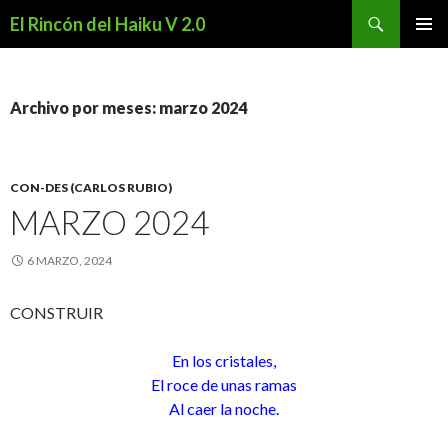
Buscar
El Rincón del Haiku V 2.0
SALTAR
MENÚ
AL
PRINCI
CONTENIDO
Archivo por meses: marzo 2024
CON-DES (CARLOS RUBIO)
MARZO 2024
6 MARZO, 2024
CONSTRUIR
En los cristales,
El roce de unas ramas
Al caer la noche.