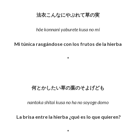
法衣こんなにやぶれて草の実
hôe konnani yaburete kusa no mi
Mi túnica rasgándose con los frutos de la hierba
*
何とかしたい草の葉のそよげども
nantoka shitai kusa no ha no soyoge domo
La brisa entre la hierba ¿qué es lo que quieren?
*