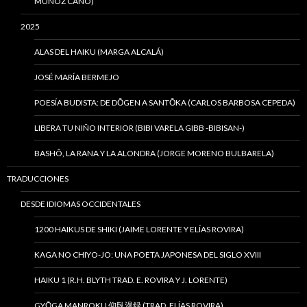
MUÑOZ CANO)
2025
ALAS DEL HAIKU (MARGA ALCALÁ)
JOSÉ MARÍA BERMEJO
POESÍA BUDISTA: DE DŌGEN A SANTŌKA (CARLOS BARBOSA CEPEDA)
LIBERA TU NIÑO INTERIOR (BIBI VARELA GIBB -BIBISAN-)
BASHÔ, LA RANA Y LA ALONDRA (JORGE MORENO BULBARELA)
TRADUCCIONES
DESDE IDIOMAS OCCIDENTALES
1200 HAIKUS DE SHIKI (JAIME LORENTE Y ELÍAS ROVIRA)
KAGA NO CHIYO-JO: UNA POETA JAPONESA DEL SIGLO XVIII
HAIKU 1 (R.H. BLYTH TRAD. E. ROVIRA Y J. LORENTE)
GYŌGA MANROKU 仰臥漫録 (TRAD. ELÍAS ROVIRA)