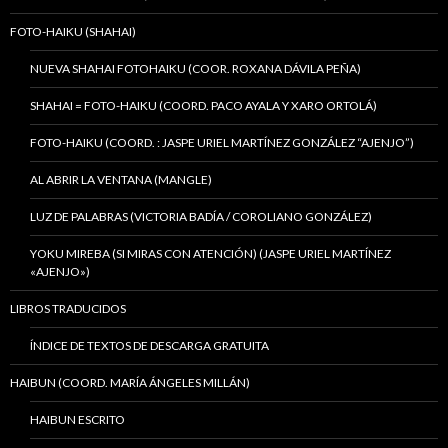
FOTO-HAIKU (SHAHAI)
NUEVA SHAHAI FOTOHAIKU (COOR. ROXANA DÁVILA PEÑA)
SHAHAI = FOTO-HAIKU (COORD. PACO AYALA Y XARO ORTOLÁ)
FOTO-HAIKU (COORD. : JASPE URIEL MARTÍNEZ GONZÁLEZ “AJENJO”)
AL ABRIR LA VENTANA (MANGLE)
LUZ DE PALABRAS (VICTORIA BADÍA / COROLIANO GONZÁLEZ)
YOKU MIREBA (SI MIRAS CON ATENCIÓN) (JASPE URIEL MARTÍNEZ
«AJENJO»)
LIBROS TRADUCIDOS
ÍNDICE DE TEXTOS DE DESCARGA GRATUITA
HAIBUN (COORD. MARÍA ÁNGELES MILLÁN)
HAIBUN ESCRITO