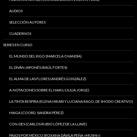
AUDIOS
SELECCIÓN AUTORES
CUADERNOS
SERIES EN CURSO
EL MUNDO DEL KIGO (MARCELA CHANDÍA)
EL DIVÁN JAPONÉS (RAÚL FORTES)
EL ALMA DE LAS FLORES (ANDRÉS GONZÁLEZ)
A-NOTACIONES SOBRE EL HAIKU (JULIA JORGE)
LA TINTA RESPIRA (ELENA HIKARI Y LUCIANA RAGO, DE SHODO CREATIVO)
HAIGA (COORD. SANDRA PÉREZ)
CON-DES (CARLOS RUBIO LÓPEZ DE LA LLAVE)
PASOS POR MÉXICO (ROXANA DÁVILA PEÑA «MUSHI»)