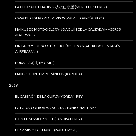
LA CHOZA DEL HAIJIN 俳人の山小屋 (MERCEDES PÉREZ)
CASA DE CIGUAS Y DE PERROS (RAFAEL GARCÍA BIDÓ)
HAIKUS DE MOTOCICLETA (JOAQUÍN DE LA CALZADA MAZERES
«TATEWARI»)
UN PASO Y LUEGO OTRO… KILÓMETRO 8 (ALFREDO BENJAMÍN -
ALBERASAN-)
FURARI ふらり(MOMIJI)
HAIKUS CONTEMPORÁNEOS (XARO LA)
2019
EL CASERÓN DE LA CURVA (YORDAN REY)
LA LUNA Y OTROS HAIBUN (ANTONIO MARTÍNEZ)
CON EL MISMO PINCEL (SANDRA PÉREZ)
EL CAMINO DEL HAIKU (ISABEL POSE)