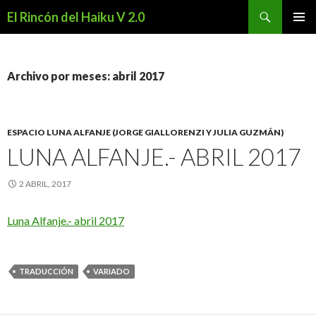
Buscar
El Rincón del Haiku V 2.0
SALTAR
MENÚ
AL
PRINCI
CONTENIDO
Archivo por meses: abril 2017
ESPACIO LUNA ALFANJE (JORGE GIALLORENZI Y JULIA GUZMÁN)
LUNA ALFANJE.- ABRIL 2017
2 ABRIL, 2017
Luna Alfanje.- abril 2017
TRADUCCIÓN
VARIADO