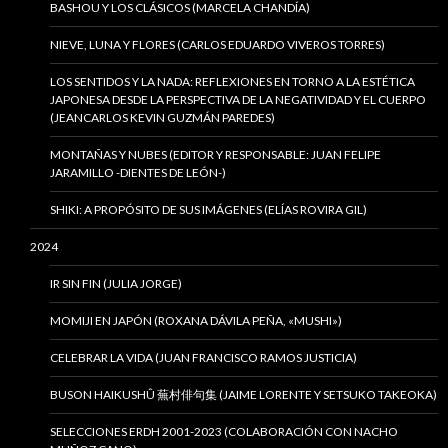
BASHOU Y LOS CLÁSICOS (MARCELA CHANDÍA)
NIEVE, LUNA Y FLORES (CARLOS EDUARDO VIVEROS TORRES)
LOS SENTIDOS Y LA NADA: REFLEXIONES EN TORNO A LA ESTÉTICA
JAPONESA DESDE LA PERSPECTIVA DE LA NEGATIVIDAD Y EL CUERPO
(JEANCARLOS KEVIN GUZMÁN PAREDES)
MONTAÑAS Y NUBES (EDITOR Y RESPONSABLE: JUAN FELIPE
JARAMILLO -DIENTES DE LEÓN-)
SHIKI: A PROPÓSITO DE SUS IMÁGENES (ELÍAS ROVIRA GIL)
2024
IR SIN FIN (JULIA JORGE)
MOMIJI EN JAPÓN (ROXANA DÁVILA PEÑA, «MUSHI»)
CELEBRAR LA VIDA (JUAN FRANCISCO RAMOS JUSTICIA)
BUSON HAIKUSHÛ 蕪村俳句集 (JAIME LORENTE Y SETSUKO TAKEOKA)
SELECCIONES ERDH 2001-2023 (COLABORACIÓN CON NACHO