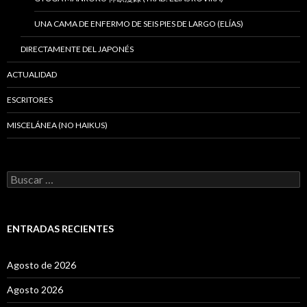
UNA CAMA DE ENFERMO DE SEIS PIES DE LARGO (ELÍAS)
DIRECTAMENTE DEL JAPONÉS
ACTUALIDAD
ESCRITORES
MISCELÁNEA (NO HAIKUS)
B
u
s
c
a
ENTRADAS RECIENTES
r
:
Agosto de 2026
Agosto 2026