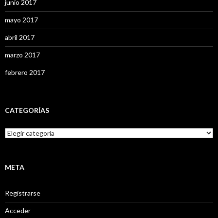
junio 2017
mayo 2017
abril 2017
marzo 2017
febrero 2017
CATEGORÍAS
C
a
t
e
g
META
o
r
Registrarse
í
a
Acceder
s