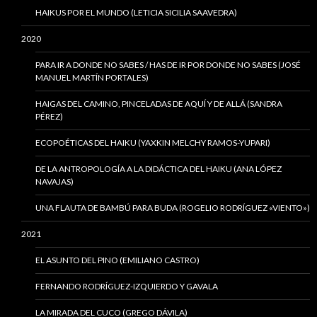
HAIKUS POR EL MUNDO (LETICIA SICILIA SAAVEDRA)
2020
PARA IR A DONDE NO SABES / HAS DE IR POR DONDE NO SABES (JOSÉ
MANUEL MARTÍN PORTALES)
HAIGAS DEL CAMINO, PINCELADAS DE AQUÍ Y DE ALLÁ (SANDRA
PÉREZ)
ECOPOÉTICAS DEL HAIKU (YAXKIN MELCHY RAMOS-YUPARI)
DE LA ANTROPOLOGÍA A LA DIDÁCTICA DEL HAIKU (ANA LÓPEZ
NAVAJAS)
UNA FLAUTA DE BAMBÚ PARA BUDA (ROGELIO RODRÍGUEZ «VIENTO»)
2021
EL ASUNTO DEL PINO (EMILIANO CASTRO)
FERNANDO RODRÍGUEZ-IZQUIERDO Y GAVALA
LA MIRADA DEL CUCO (GREGO DÁVILA)