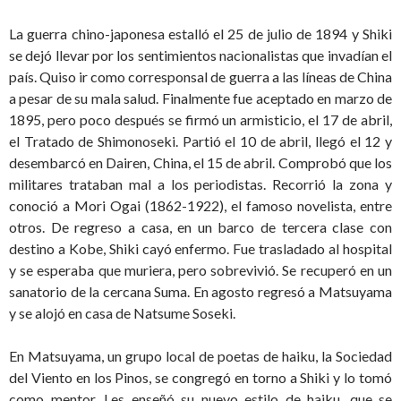
La guerra chino-japonesa estalló el 25 de julio de 1894 y Shiki
se dejó llevar por los sentimientos nacionalistas que invadían el
país. Quiso ir como corresponsal de guerra a las líneas de China
a pesar de su mala salud. Finalmente fue aceptado en marzo de
1895, pero poco después se firmó un armisticio, el 17 de abril,
el Tratado de Shimonoseki. Partió el 10 de abril, llegó el 12 y
desembarcó en Dairen, China, el 15 de abril. Comprobó que los
militares trataban mal a los periodistas. Recorrió la zona y
conoció a Mori Ogai (1862-1922), el famoso novelista, entre
otros. De regreso a casa, en un barco de tercera clase con
destino a Kobe, Shiki cayó enfermo. Fue trasladado al hospital
y se esperaba que muriera, pero sobrevivió. Se recuperó en un
sanatorio de la cercana Suma. En agosto regresó a Matsuyama
y se alojó en casa de Natsume Soseki.
En Matsuyama, un grupo local de poetas de haiku, la Sociedad
del Viento en los Pinos, se congregó en torno a Shiki y lo tomó
como mentor. Les enseñó su nuevo estilo de haiku, que se