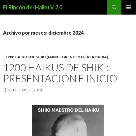
Buscar
El Rincón del Haiku V 2.0
SALTAR
MENÚ
AL
PRINCI
CONTENIDO
Archivo por meses: diciembre 2024
.
,
1200 HAIKUS DE SHIKI (JAIME LORENTE Y ELÍAS ROVIRA)
1200 HAIKUS DE SHIKI:
PRESENTACIÓN E INICIO
20 DICIEMBRE, 2024