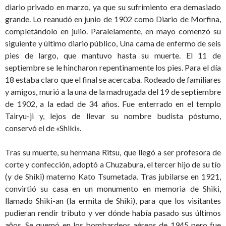
diario privado en marzo, ya que su sufrimiento era demasiado
grande. Lo reanudó en junio de 1902 como Diario de Morfina,
completándolo en julio. Paralelamente, en mayo comenzó su
siguiente y último diario público, Una cama de enfermo de seis
pies de largo, que mantuvo hasta su muerte. El 11 de
septiembre se le hincharon repentinamente los pies. Para el día
18 estaba claro que el final se acercaba. Rodeado de familiares
y amigos, murió a la una de la madrugada del 19 de septiembre
de 1902, a la edad de 34 años. Fue enterrado en el templo
Tairyu-ji y, lejos de llevar su nombre budista póstumo,
conservó el de «Shiki».
Tras su muerte, su hermana Ritsu, que llegó a ser profesora de
corte y confección, adoptó a Chuzabura, el tercer hijo de su tío
(y de Shiki) materno Kato Tsumetada. Tras jubilarse en 1921,
convirtió su casa en un monumento en memoria de Shiki,
llamado Shiki-an (la ermita de Shiki), para que los visitantes
pudieran rendir tributo y ver dónde había pasado sus últimos
años. Se quemó en los bombardeos aéreos de 1945 pero fue