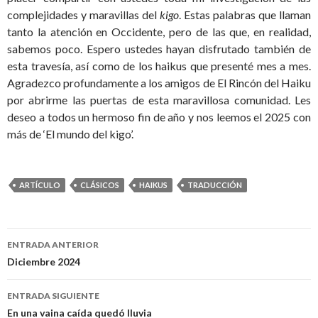
complejidades y maravillas del
kigo
. Estas palabras que llaman
tanto la atención en Occidente, pero de las que, en realidad,
sabemos poco. Espero ustedes hayan disfrutado también de
esta travesía, así como de los haikus que presenté mes a mes.
Agradezco profundamente a los amigos de El Rincón del Haiku
por abrirme las puertas de esta maravillosa comunidad. Les
deseo a todos un hermoso fin de año y nos leemos el 2025 con
más de ‘El mundo del kigo’.
ARTÍCULO
CLÁSICOS
HAIKUS
TRADUCCIÓN
ENTRADA ANTERIOR
Navegación
Diciembre 2024
de
ENTRADA SIGUIENTE
entradas
En una vaina caída quedó lluvia