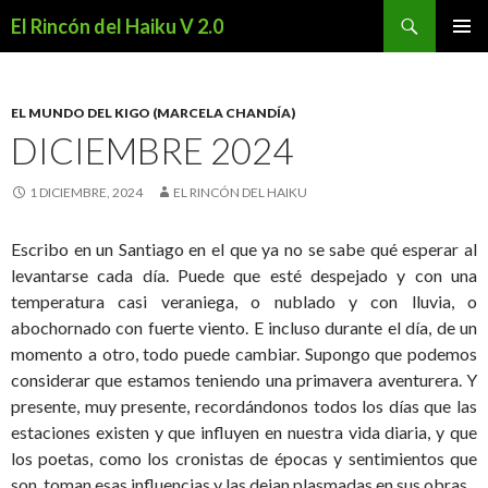
Buscar
El Rincón del Haiku V 2.0
SALTAR
MENÚ
AL
PRINCI
CONTENIDO
EL MUNDO DEL KIGO (MARCELA CHANDÍA)
DICIEMBRE 2024
1 DICIEMBRE, 2024
EL RINCÓN DEL HAIKU
Escribo en un Santiago en el que ya no se sabe qué esperar al
levantarse cada día. Puede que esté despejado y con una
temperatura casi veraniega, o nublado y con lluvia, o
abochornado con fuerte viento. E incluso durante el día, de un
momento a otro, todo puede cambiar. Supongo que podemos
considerar que estamos teniendo una primavera aventurera. Y
presente, muy presente, recordándonos todos los días que las
estaciones existen y que influyen en nuestra vida diaria, y que
los poetas, como los cronistas de épocas y sentimientos que
son, toman esas influencias y las dejan plasmadas en sus obras.