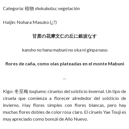
Categoría: 植物
shokubutsu
; vegetación
Haijin: Nohara Masuko (¿?)
甘蔗の花摩文仁の丘に銀波なす
kansho no hana mabuni no oka ni ginpa nasu
flores de caña, como olas plateadas en el monte Mabuni
…
Kigo: 冬至梅
toujiume
; ciruelos del solsticio invernal. Un tipo de
ciruela que comienza a florecer alrededor del solsticio de
invierno. Hay flores simples con flores blancas, pero hay
muchas flores dobles de color rosa claro. El ciruelo Yae Touji es
muy apreciado como bonsái de Año Nuevo.