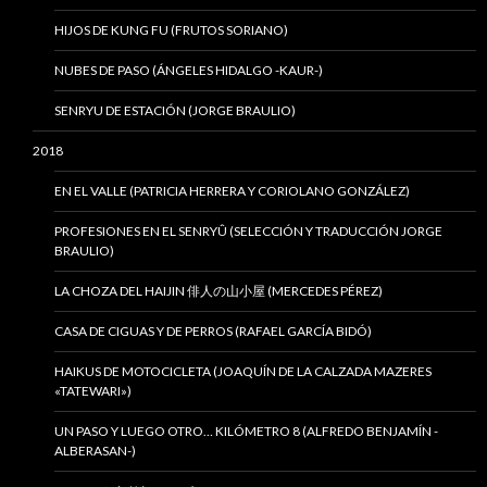
HIJOS DE KUNG FU (FRUTOS SORIANO)
NUBES DE PASO (ÁNGELES HIDALGO -KAUR-)
SENRYU DE ESTACIÓN (JORGE BRAULIO)
2018
EN EL VALLE (PATRICIA HERRERA Y CORIOLANO GONZÁLEZ)
PROFESIONES EN EL SENRYÛ (SELECCIÓN Y TRADUCCIÓN JORGE
BRAULIO)
LA CHOZA DEL HAIJIN 俳人の山小屋 (MERCEDES PÉREZ)
CASA DE CIGUAS Y DE PERROS (RAFAEL GARCÍA BIDÓ)
HAIKUS DE MOTOCICLETA (JOAQUÍN DE LA CALZADA MAZERES
«TATEWARI»)
UN PASO Y LUEGO OTRO… KILÓMETRO 8 (ALFREDO BENJAMÍN -
ALBERASAN-)