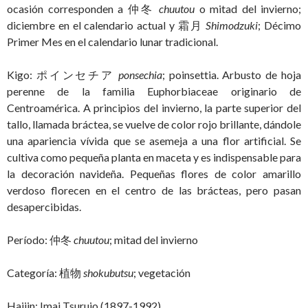
ocasión corresponden a 仲冬
chuutou
o mitad del invierno;
diciembre en el calendario actual y 霜月
Shimodzuki
; Décimo
Primer Mes en el calendario lunar tradicional.
Kigo: ポインセチア
ponsechia
; poinsettia. Arbusto de hoja
perenne de la familia Euphorbiaceae originario de
Centroamérica. A principios del invierno, la parte superior del
tallo, llamada bráctea, se vuelve de color rojo brillante, dándole
una apariencia vívida que se asemeja a una flor artificial. Se
cultiva como pequeña planta en maceta y es indispensable para
la decoración navideña. Pequeñas flores de color amarillo
verdoso florecen en el centro de las brácteas, pero pasan
desapercibidas.
Período: 仲冬
chuutou
; mitad del invierno
Categoría: 植物
shokubutsu
; vegetación
Haijin: Imai Tsurujo (1897-1992)