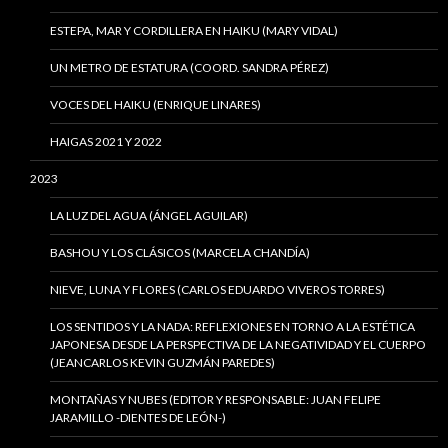
ESTEPA, MAR Y CORDILLERA EN HAIKU (MARY VIDAL)
UN METRO DE ESTATURA (COORD. SANDRA PÉREZ)
VOCES DEL HAIKU (ENRIQUE LINARES)
HAIGAS 2021 Y 2022
2023
LA LUZ DEL AGUA (ÁNGEL AGUILAR)
BASHOU Y LOS CLÁSICOS (MARCELA CHANDÍA)
NIEVE, LUNA Y FLORES (CARLOS EDUARDO VIVEROS TORRES)
LOS SENTIDOS Y LA NADA: REFLEXIONES EN TORNO A LA ESTÉTICA
JAPONESA DESDE LA PERSPECTIVA DE LA NEGATIVIDAD Y EL CUERPO
(JEANCARLOS KEVIN GUZMÁN PAREDES)
MONTAÑAS Y NUBES (EDITOR Y RESPONSABLE: JUAN FELIPE
JARAMILLO -DIENTES DE LEÓN-)