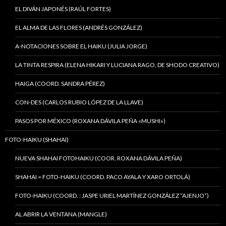
EL DIVÁN JAPONÉS (RAÚL FORTES)
EL ALMA DE LAS FLORES (ANDRÉS GONZÁLEZ)
A-NOTACIONES SOBRE EL HAIKU (JULIA JORGE)
LA TINTA RESPIRA (ELENA HIKARI Y LUCIANA RAGO, DE SHODO CREATIVO)
HAIGA (COORD. SANDRA PÉREZ)
CON-DES (CARLOS RUBIO LÓPEZ DE LA LLAVE)
PASOS POR MÉXICO (ROXANA DÁVILA PEÑA «MUSHI»)
FOTO-HAIKU (SHAHAI)
NUEVA SHAHAI FOTOHAIKU (COOR. ROXANA DÁVILA PEÑA)
SHAHAI = FOTO-HAIKU (COORD. PACO AYALA Y XARO ORTOLÁ)
FOTO-HAIKU (COORD. : JASPE URIEL MARTÍNEZ GONZÁLEZ “AJENJO”)
AL ABRIR LA VENTANA (MANGLE)