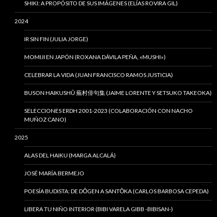
SHIKI: A PROPÓSITO DE SUS IMÁGENES (ELÍAS ROVIRA GIL)
2024
IR SIN FIN (JULIA JORGE)
MOMIJI EN JAPÓN (ROXANA DÁVILA PEÑA, «MUSHI»)
CELEBRAR LA VIDA (JUAN FRANCISCO RAMOS JUSTICIA)
BUSON HAIKUSHÛ 蕪村俳句集 (JAIME LORENTE Y SETSUKO TAKEOKA)
SELECCIONES ERDH 2001-2023 (COLABORACIÓN CON NACHO
MUÑOZ CANO)
2025
ALAS DEL HAIKU (MARGA ALCALÁ)
JOSÉ MARÍA BERMEJO
POESÍA BUDISTA: DE DŌGEN A SANTŌKA (CARLOS BARBOSA CEPEDA)
LIBERA TU NIÑO INTERIOR (BIBI VARELA GIBB -BIBISAN-)