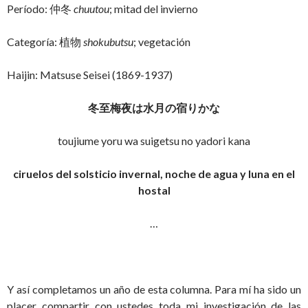
Período: 仲冬
chuutou
; mitad del invierno
Categoría: 植物
shokubutsu
; vegetación
Haijin: Matsuse Seisei (1869-1937)
冬至梅夜は水月の宿りかな
toujiume yoru wa suigetsu no yadori kana
ciruelos del solsticio invernal, noche de agua y luna en el
hostal
…
Y así completamos un año de esta columna. Para mí ha sido un
placer compartir con ustedes toda mi investigación de las