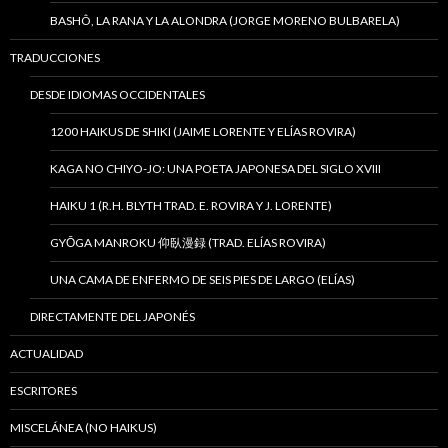
BASHÔ, LA RANA Y LA ALONDRA (JORGE MORENO BULBARELA)
TRADUCCIONES
DESDE IDIOMAS OCCIDENTALES
1200 HAIKUS DE SHIKI (JAIME LORENTE Y ELÍAS ROVIRA)
KAGA NO CHIYO-JO: UNA POETA JAPONESA DEL SIGLO XVIII
HAIKU 1 (R.H. BLYTH TRAD. E. ROVIRA Y J. LORENTE)
GYŌGA MANROKU 仰臥漫録 (TRAD. ELÍAS ROVIRA)
UNA CAMA DE ENFERMO DE SEIS PIES DE LARGO (ELÍAS)
DIRECTAMENTE DEL JAPONÉS
ACTUALIDAD
ESCRITORES
MISCELÁNEA (NO HAIKUS)