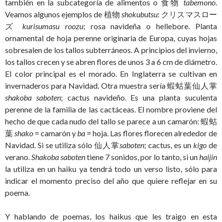
también en la subcategoría de alimentos o 食物
tabemono
.
Veamos algunos ejemplos de 植物
shokubutsu
: クリスマスロー
ズ
kurisumasu roozu
; rosa navideña o hellebore. Planta
ornamental de hoja perenne originaria de Europa, cuyas hojas
sobresalen de los tallos subterráneos. A principios del invierno,
los tallos crecen y se abren flores de unos 3 a 6 cm de diámetro.
El color principal es el morado. En Inglaterra se cultivan en
invernaderos para Navidad. Otra muestra sería 蝦蛄葉仙人掌
shakoba saboten
; cactus navideño. Es una planta suculenta
perenne de la familia de las cactáceas. El nombre proviene del
hecho de que cada nudo del tallo se parece a un camarón: 蝦蛄
葉
shako
= camarón y
ba
= hoja. Las flores florecen alrededor de
Navidad. Si se utiliza sólo 仙人掌
saboten
; cactus, es un
kigo
de
verano.
Shakoba saboten
tiene 7 sonidos, por lo tanto, si un
haijin
la utiliza en un haiku ya tendrá todo un verso listo, sólo para
indicar el momento preciso del año que quiere reflejar en su
poema.
Y hablando de poemas, los haikus que les traigo en esta