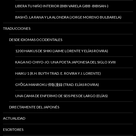
LIBERA TU NIÑO INTERIOR (BIBI VARELA GIBB -BIBISAN-)
BASHÔ, LA RANA Y LA ALONDRA (JORGE MORENO BULBARELA)
TRADUCCIONES
DESDE IDIOMAS OCCIDENTALES
1200 HAIKUS DE SHIKI (JAIME LORENTE Y ELÍAS ROVIRA)
KAGA NO CHIYO-JO: UNA POETA JAPONESA DEL SIGLO XVIII
HAIKU 1 (R.H. BLYTH TRAD. E. ROVIRA Y J. LORENTE)
GYŌGA MANROKU 仰臥漫録 (TRAD. ELÍAS ROVIRA)
UNA CAMA DE ENFERMO DE SEIS PIES DE LARGO (ELÍAS)
DIRECTAMENTE DEL JAPONÉS
ACTUALIDAD
ESCRITORES