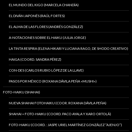
EL MUNDO DEL KIGO (MARCELA CHANDÍA)
EL DIVÁN JAPONÉS (RAÚL FORTES)
EL ALMA DE LAS FLORES (ANDRÉS GONZÁLEZ)
A-NOTACIONES SOBRE EL HAIKU (JULIA JORGE)
LA TINTA RESPIRA (ELENA HIKARI Y LUCIANA RAGO, DE SHODO CREATIVO)
HAIGA (COORD. SANDRA PÉREZ)
CON-DES (CARLOS RUBIO LÓPEZ DE LA LLAVE)
PASOS POR MÉXICO (ROXANA DÁVILA PEÑA «MUSHI»)
FOTO-HAIKU (SHAHAI)
NUEVA SHAHAI FOTOHAIKU (COOR. ROXANA DÁVILA PEÑA)
SHAHAI = FOTO-HAIKU (COORD. PACO AYALA Y XARO ORTOLÁ)
FOTO-HAIKU (COORD. : JASPE URIEL MARTÍNEZ GONZÁLEZ “AJENJO”)