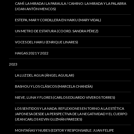
CAMÍ: LA MIRADA I LA PARAULA / CAMINO: LA MIRADA Y LA PALABRA
(JOAN ANTÓN MENCOS)
ESTEPA, MAR Y CORDILLERA EN HAIKU (MARY VIDAL)
UN METRO DE ESTATURA (COORD. SANDRA PÉREZ)
VOCES DEL HAIKU (ENRIQUE LINARES)
HAIGAS 2021 Y 2022
2023
LA LUZ DEL AGUA (ÁNGEL AGUILAR)
BASHOU Y LOS CLÁSICOS (MARCELA CHANDÍA)
NIEVE, LUNA Y FLORES (CARLOS EDUARDO VIVEROS TORRES)
LOS SENTIDOS Y LA NADA: REFLEXIONES EN TORNO A LA ESTÉTICA
JAPONESA DESDE LA PERSPECTIVA DE LA NEGATIVIDAD Y EL CUERPO
(JEANCARLOS KEVIN GUZMÁN PAREDES)
MONTAÑAS Y NUBES (EDITOR Y RESPONSABLE: JUAN FELIPE