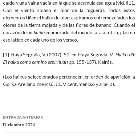
caído y una vaina vacía en la que se acumula esa agua (vid. §11.
Con el viento solano el olor de la higuera). Todos estos
elementos tiñen el haiku de olor: aspiramos entremezclados los
olores de la tierra mojada y de las flores de banano. Cuando el
corazón de un
haijin
enamorado del mundo se asombra, plasma
ese latido en cada uno de los versos.
[1] Haya Segovia, V. (2007). 51, en Haya Segovia, V.,
Haiku-dô:
El haiku como camino espiritual
(pp. 155-157), Kairós.
(Los haikus seleccionados pertenecen, en orden de aparición, a
Gorka Arellano, mencs6, J.L. Vicent, mencs6 y ariel.b).
ENTRADA ANTERIOR
Navegación
Diciembre 2024
de