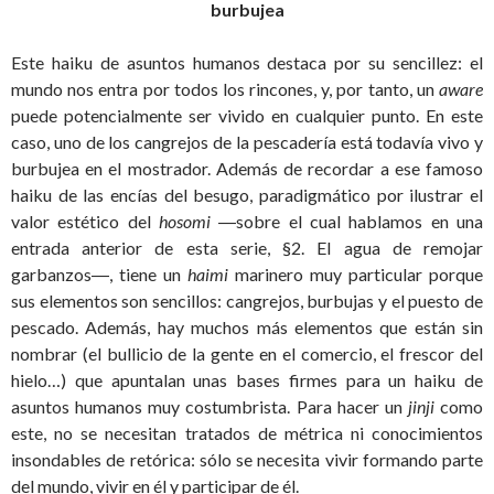
burbujea
Este haiku de asuntos humanos destaca por su sencillez: el
mundo nos entra por todos los rincones, y, por tanto, un
aware
puede potencialmente ser vivido en cualquier punto. En este
caso, uno de los cangrejos de la pescadería está todavía vivo y
burbujea en el mostrador. Además de recordar a ese famoso
haiku de las encías del besugo, paradigmático por ilustrar el
valor estético del
hosomi
―sobre el cual hablamos en una
entrada anterior de esta serie, §2. El agua de remojar
garbanzos―, tiene un
haimi
marinero muy particular porque
sus elementos son sencillos: cangrejos, burbujas y el puesto de
pescado. Además, hay muchos más elementos que están sin
nombrar (el bullicio de la gente en el comercio, el frescor del
hielo…) que apuntalan unas bases firmes para un haiku de
asuntos humanos muy costumbrista. Para hacer un
jinji
como
este, no se necesitan tratados de métrica ni conocimientos
insondables de retórica: sólo se necesita vivir formando parte
del mundo, vivir en él y participar de él.