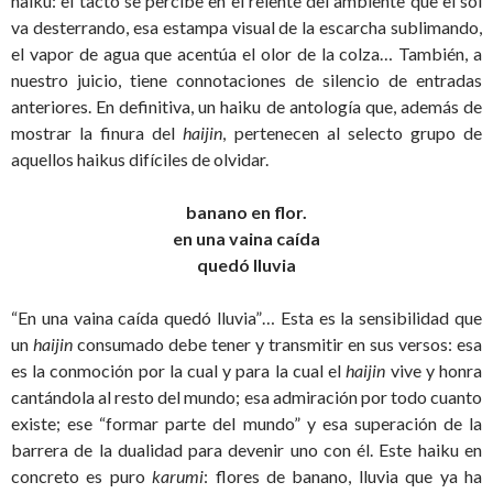
haiku: el tacto se percibe en el relente del ambiente que el sol
va desterrando, esa estampa visual de la escarcha sublimando,
el vapor de agua que acentúa el olor de la colza… También, a
nuestro juicio, tiene connotaciones de silencio de entradas
anteriores. En definitiva, un haiku de antología que, además de
mostrar la finura del
haijin
, pertenecen al selecto grupo de
aquellos haikus difíciles de olvidar.
banano en flor.
en una vaina caída
quedó lluvia
“En una vaina caída quedó lluvia”… Esta es la sensibilidad que
un
haijin
consumado debe tener y transmitir en sus versos: esa
es la conmoción por la cual y para la cual el
haijin
vive y honra
cantándola al resto del mundo; esa admiración por todo cuanto
existe; ese “formar parte del mundo” y esa superación de la
barrera de la dualidad para devenir uno con él. Este haiku en
concreto es puro
karumi
: flores de banano, lluvia que ya ha