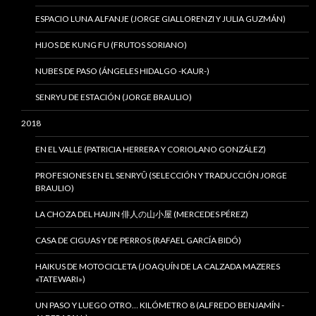
ESPACIO LUNA ALFANJE (JORGE GIALLORENZI Y JULIA GUZMÁN)
HIJOS DE KUNG FU (FRUTOS SORIANO)
NUBES DE PASO (ÁNGELES HIDALGO -KAUR-)
SENRYU DE ESTACIÓN (JORGE BRAULIO)
2018
EN EL VALLE (PATRICIA HERRERA Y CORIOLANO GONZÁLEZ)
PROFESIONES EN EL SENRYÛ (SELECCIÓN Y TRADUCCIÓN JORGE
BRAULIO)
LA CHOZA DEL HAIJIN 俳人の山小屋 (MERCEDES PÉREZ)
CASA DE CIGUAS Y DE PERROS (RAFAEL GARCÍA BIDÓ)
HAIKUS DE MOTOCICLETA (JOAQUÍN DE LA CALZADA MAZERES
«TATEWARI»)
UN PASO Y LUEGO OTRO… KILÓMETRO 8 (ALFREDO BENJAMÍN -