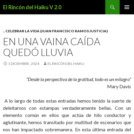
Buscar
El Rincón del Haiku V 2.0
SALTAR
MENÚ
AL
PRINCI
CONTENIDO
.
,
CELEBRAR LA VIDA (JUAN FRANCISCO RAMOS JUSTICIA)
EN UNA VAINA CAÍDA
QUEDÓ LLUVIA
1 DICIEMBRE, 2024
EL RINCÓN DEL HAIKU
“Desde la perspectiva de la gratitud, todo es un milagro”
Mary Davis
A lo largo de todas estas entradas hemos tenido la suerte de
deleitarnos con estampas verdaderamente bellas. Con un
elemento común en ellos que actúa de hilo conductor y
aglutinante, hemos transitado por multitud de escenarios que
nos han impactado sobremanera. En esta última entrada del