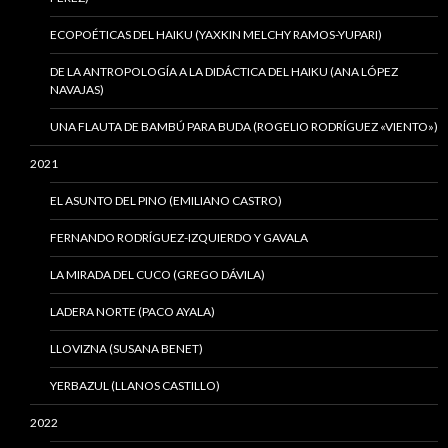
ECOPOÉTICAS DEL HAIKU (YAXKIN MELCHY RAMOS-YUPARI)
DE LA ANTROPOLOGÍA A LA DIDÁCTICA DEL HAIKU (ANA LÓPEZ
NAVAJAS)
UNA FLAUTA DE BAMBÚ PARA BUDA (ROGELIO RODRÍGUEZ «VIENTO»)
2021
EL ASUNTO DEL PINO (EMILIANO CASTRO)
FERNANDO RODRÍGUEZ-IZQUIERDO Y GAVALA
LA MIRADA DEL CUCO (GREGO DÁVILA)
LADERA NORTE (PACO AYALA)
LLOVIZNA (SUSANA BENET)
YERBAZUL (LLANOS CASTILLO)
2022