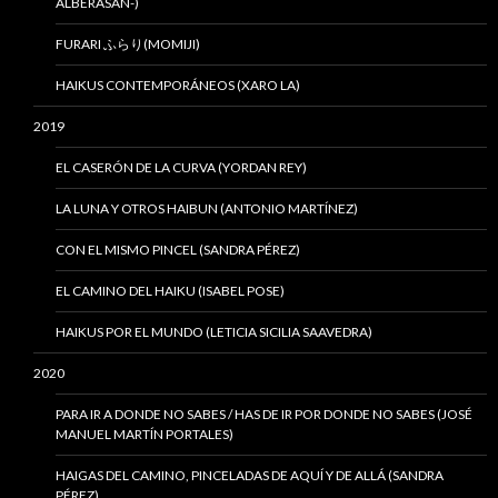
ALBERASAN-)
FURARI ふらり(MOMIJI)
HAIKUS CONTEMPORÁNEOS (XARO LA)
2019
EL CASERÓN DE LA CURVA (YORDAN REY)
LA LUNA Y OTROS HAIBUN (ANTONIO MARTÍNEZ)
CON EL MISMO PINCEL (SANDRA PÉREZ)
EL CAMINO DEL HAIKU (ISABEL POSE)
HAIKUS POR EL MUNDO (LETICIA SICILIA SAAVEDRA)
2020
PARA IR A DONDE NO SABES / HAS DE IR POR DONDE NO SABES (JOSÉ
MANUEL MARTÍN PORTALES)
HAIGAS DEL CAMINO, PINCELADAS DE AQUÍ Y DE ALLÁ (SANDRA
PÉREZ)