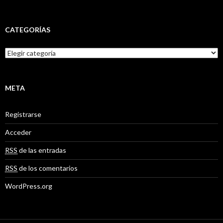
CATEGORÍAS
C
a
t
e
g
META
o
r
Registrarse
í
a
Acceder
s
RSS
de las entradas
RSS
de los comentarios
WordPress.org