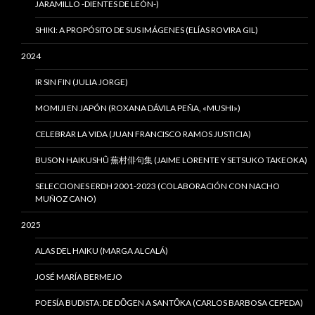
JARAMILLO -DIENTES DE LEÓN-)
SHIKI: A PROPÓSITO DE SUS IMÁGENES (ELÍAS ROVIRA GIL)
2024
IR SIN FIN (JULIA JORGE)
MOMIJI EN JAPÓN (ROXANA DÁVILA PEÑA, «MUSHI»)
CELEBRAR LA VIDA (JUAN FRANCISCO RAMOS JUSTICIA)
BUSON HAIKUSHÛ 蕪村俳句集 (JAIME LORENTE Y SETSUKO TAKEOKA)
SELECCIONES ERDH 2001-2023 (COLABORACIÓN CON NACHO
MUÑOZ CANO)
2025
ALAS DEL HAIKU (MARGA ALCALÁ)
JOSÉ MARÍA BERMEJO
POESÍA BUDISTA: DE DŌGEN A SANTŌKA (CARLOS BARBOSA CEPEDA)