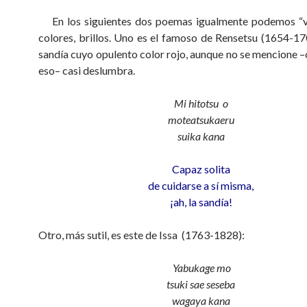
En los siguientes dos poemas igualmente podemos “ver
colores, brillos. Uno es el famoso de Rensetsu (1654-17
sandía cuyo opulento color rojo, aunque no se mencione –o
eso– casi deslumbra.
Mi hitotsu o
moteatsukaeru
suika kana
Capaz solita
de cuidarse a sí misma,
¡ah, la sandía!
Otro, más sutil, es este de Issa (1763-1828):
Yabukage mo
tsuki sae seseba
wagaya kana