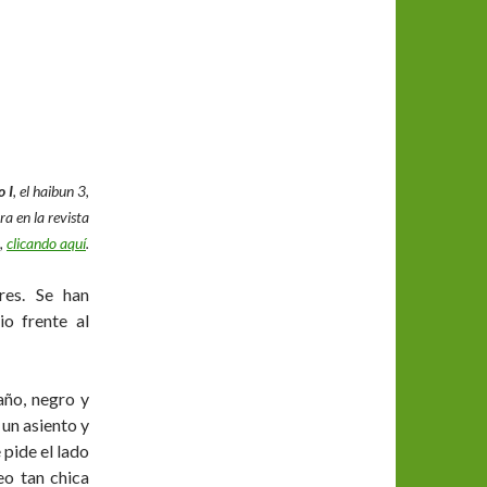
o I
, el haibun 3,
a en la revista
,
clicando aquí
.
res. Se han
o frente al
año, negro y
 un asiento y
 pide el lado
eo tan chica