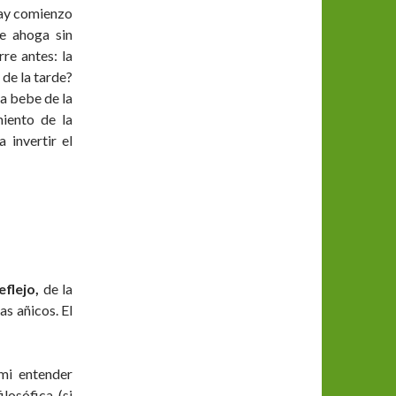
 hay comienzo
se ahoga sin
e antes: la
 de la tarde?
ta bebe de la
miento de la
 invertir el
eflejo,
de la
as añicos. El
mi entender
losófica (si