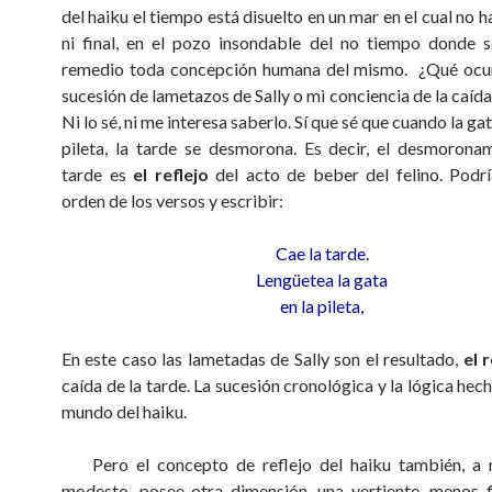
del haiku el tiempo está disuelto en un mar en el cual no
ni final, en el pozo insondable del no tiempo donde 
remedio toda concepción humana del mismo. ¿Qué ocurr
sucesión de lametazos de Sally o mi conciencia de la caída
Ni lo sé, ni me interesa saberlo. Sí que sé que cuando la ga
pileta, la tarde se desmorona. Es decir, el desmorona
tarde es
el reflejo
del acto de beber del felino. Podría
orden de los versos y escribir:
Cae la tarde.
Lengüetea la gata
en la pileta,
En este caso las lametadas de Sally son el resultado,
el r
caída de la tarde. La sucesión cronológica y la lógica hech
mundo del haiku.
Pero el concepto de reflejo del haiku también, a 
modesto, posee otra dimensión, una vertiente, menos fi