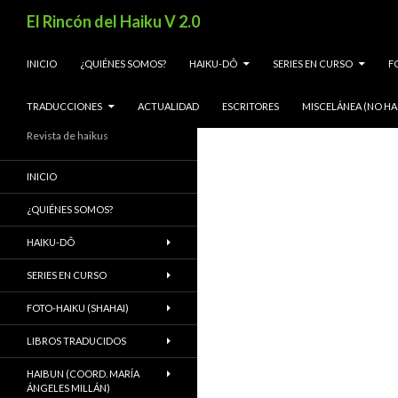
Buscar
El Rincón del Haiku V 2.0
SALTAR AL CONTENIDO
INICIO
¿QUIÉNES SOMOS?
HAIKU-DÔ
SERIES EN CURSO
F
TRADUCCIONES
ACTUALIDAD
ESCRITORES
MISCELÁNEA (NO HA
Revista de haikus
INICIO
¿QUIÉNES SOMOS?
HAIKU-DÔ
SERIES EN CURSO
FOTO-HAIKU (SHAHAI)
LIBROS TRADUCIDOS
HAIBUN (COORD. MARÍA
ÁNGELES MILLÁN)