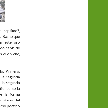
o, séptimo?,
uo Basho que
en este foro
ado hablé de
s que viene,
o. Primero,
 la segunda
, la segunda
 fiel como la
de la forma
misterio del
erso poético