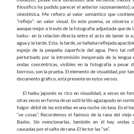
filosófico ha podido parecer el anterior razonamiento), u
sinestésica. Me refiero al valor semántico que contien
“reflejo”: un valor visual. En este poema, se observa 
aunque mejor a través de la fotografía adjuntada que de l
haiku– en la relación directa entre el acto de lamer la s
agua y la tarde. Esta, la tarde, se hallaba reflejada apacib
espejo de la pequeña superficie del agua. Pero tal ref
perturbado por la intromisión inesperada de la lengua d
ondas concéntricas, visibles en la fotografía a pesar 
borroso, son la prueba. El elemento de visualidad, por tan
documento gráfico, está presente en estos versos.
El haiku japonés es rico en visualidad, a veces en for
otras veces en forma de un sutil brillo agazapado en somb
fulgor débil de las estrellas en una noche sin luna. En el hai
“ve cosas”. Recordemos el famoso de la rana del viejo
Basho. Sin mencionarlas, también en él hay ondas c
causadas por el salto de rana. El lector las “ve”.