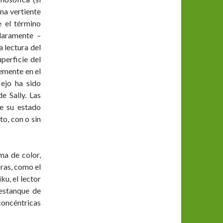
na vertiente
e el término
claramente –
a lectura del
uperficie del
lemente en el
lejo ha sido
e Sally. Las
de su estado
to, con o sin
ma de color,
ras, como el
ku, el lector
 estanque de
oncéntricas