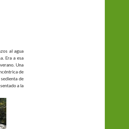
azos al agua
a. Era a esa
e verano. Una
ncéntrica de
a sedienta de
sentado a la