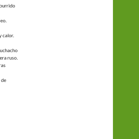
aburrido
feo.
 calor.
muchacho
era ruso.
ras
 de