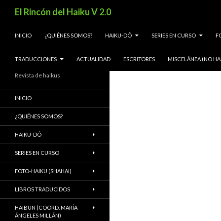
Buscar
El Rincón del Haiku V 2.0
SALTAR AL CONTENIDO
INICIO
¿QUIÉNES SOMOS?
HAIKU-DÔ
SERIES EN CURSO
F
TRADUCCIONES
ACTUALIDAD
ESCRITORES
MISCELÁNEA (NO HA
Revista de haikus
INICIO
¿QUIÉNES SOMOS?
HAIKU-DÔ
SERIES EN CURSO
FOTO-HAIKU (SHAHAI)
LIBROS TRADUCIDOS
HAIBUN (COORD. MARÍA
ÁNGELES MILLÁN)