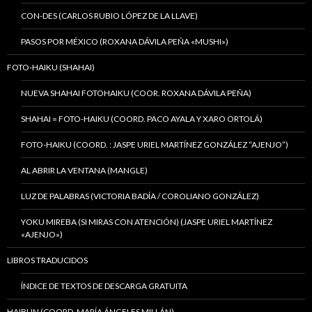
CON-DES (CARLOS RUBIO LÓPEZ DE LA LLAVE)
PASOS POR MÉXICO (ROXANA DÁVILA PEÑA «MUSHI»)
FOTO-HAIKU (SHAHAI)
NUEVA SHAHAI FOTOHAIKU (COOR. ROXANA DÁVILA PEÑA)
SHAHAI = FOTO-HAIKU (COORD. PACO AYALA Y XARO ORTOLÁ)
FOTO-HAIKU (COORD. : JASPE URIEL MARTÍNEZ GONZÁLEZ “AJENJO”)
AL ABRIR LA VENTANA (MANGLE)
LUZ DE PALABRAS (VICTORIA BADÍA / COROLIANO GONZÁLEZ)
YOKU MIREBA (SI MIRAS CON ATENCIÓN) (JASPE URIEL MARTÍNEZ
«AJENJO»)
LIBROS TRADUCIDOS
ÍNDICE DE TEXTOS DE DESCARGA GRATUITA
HAIBUN (COORD. MARÍA ÁNGELES MILLÁN)