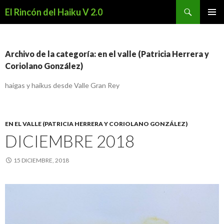
Buscar
El Rincón del Haiku V 2.0
SALTAR
MENÚ
AL
PRINCI
CONTENIDO
Archivo de la categoría: en el valle (Patricia Herrera y
Coriolano González)
haigas y haikus desde Valle Gran Rey
EN EL VALLE (PATRICIA HERRERA Y CORIOLANO GONZÁLEZ)
DICIEMBRE 2018
15 DICIEMBRE, 2018