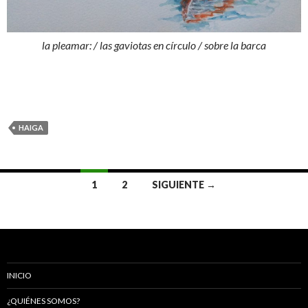
la pleamar: / las gaviotas en círculo / sobre la barca
HAIGA
1
2
SIGUIENTE →
Ir
a
las
entradas
INICIO
¿QUIÉNES SOMOS?