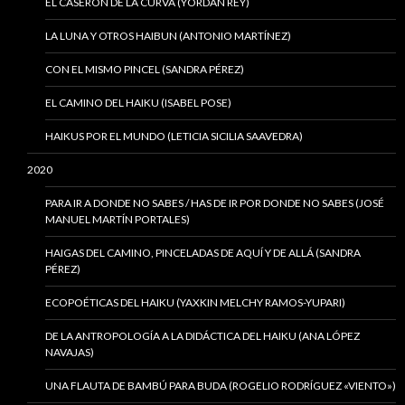
EL CASERÓN DE LA CURVA (YORDAN REY)
LA LUNA Y OTROS HAIBUN (ANTONIO MARTÍNEZ)
CON EL MISMO PINCEL (SANDRA PÉREZ)
EL CAMINO DEL HAIKU (ISABEL POSE)
HAIKUS POR EL MUNDO (LETICIA SICILIA SAAVEDRA)
2020
PARA IR A DONDE NO SABES / HAS DE IR POR DONDE NO SABES (JOSÉ
MANUEL MARTÍN PORTALES)
HAIGAS DEL CAMINO, PINCELADAS DE AQUÍ Y DE ALLÁ (SANDRA
PÉREZ)
ECOPOÉTICAS DEL HAIKU (YAXKIN MELCHY RAMOS-YUPARI)
DE LA ANTROPOLOGÍA A LA DIDÁCTICA DEL HAIKU (ANA LÓPEZ
NAVAJAS)
UNA FLAUTA DE BAMBÚ PARA BUDA (ROGELIO RODRÍGUEZ «VIENTO»)