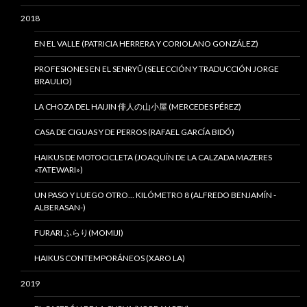
2018
EN EL VALLE (PATRICIA HERRERA Y CORIOLANO GONZÁLEZ)
PROFESIONES EN EL SENRYÛ (SELECCIÓN Y TRADUCCIÓN JORGE
BRAULIO)
LA CHOZA DEL HAIJIN 俳人の山小屋 (MERCEDES PÉREZ)
CASA DE CIGUAS Y DE PERROS (RAFAEL GARCÍA BIDÓ)
HAIKUS DE MOTOCICLETA (JOAQUÍN DE LA CALZADA MAZERES
«TATEWARI»)
UN PASO Y LUEGO OTRO… KILÓMETRO 8 (ALFREDO BENJAMÍN -
ALBERASAN-)
FURARI ふらり(MOMIJI)
HAIKUS CONTEMPORÁNEOS (XARO LA)
2019