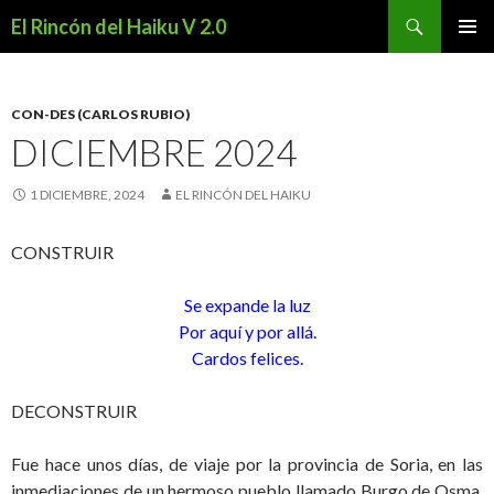
Buscar
El Rincón del Haiku V 2.0
SALTAR
MENÚ
AL
PRINCI
CONTENIDO
CON-DES (CARLOS RUBIO)
DICIEMBRE 2024
1 DICIEMBRE, 2024
EL RINCÓN DEL HAIKU
CONSTRUIR
Se expande la luz
Por aquí y por allá.
Cardos felices.
DECONSTRUIR
Fue hace unos días, de viaje por la provincia de Soria, en las
inmediaciones de un hermoso pueblo llamado Burgo de Osma.