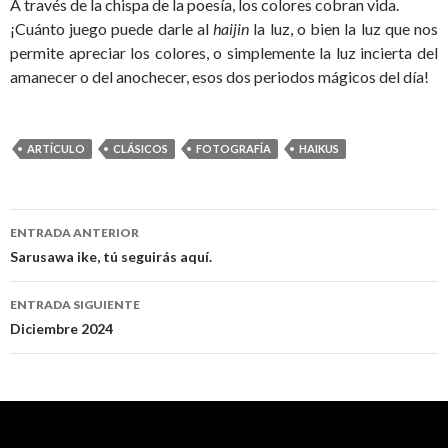
A través de la chispa de la poesía, los colores cobran vida.
¡Cuánto juego puede darle al
haijin
la luz, o bien la luz que nos
permite apreciar los colores, o simplemente la luz incierta del
amanecer o del anochecer, esos dos periodos mágicos del día!
ARTÍCULO
CLÁSICOS
FOTOGRAFÍA
HAIKUS
ENTRADA ANTERIOR
Navegación
Sarusawa ike, tú seguirás aquí.
de
ENTRADA SIGUIENTE
entradas
Diciembre 2024