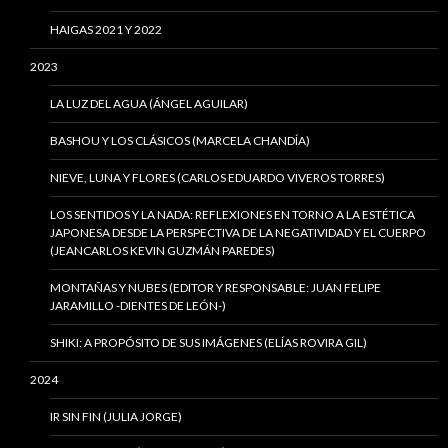
HAIGAS 2021 Y 2022
2023
LA LUZ DEL AGUA (ÁNGEL AGUILAR)
BASHOU Y LOS CLÁSICOS (MARCELA CHANDÍA)
NIEVE, LUNA Y FLORES (CARLOS EDUARDO VIVEROS TORRES)
LOS SENTIDOS Y LA NADA: REFLEXIONES EN TORNO A LA ESTÉTICA
JAPONESA DESDE LA PERSPECTIVA DE LA NEGATIVIDAD Y EL CUERPO
(JEANCARLOS KEVIN GUZMÁN PAREDES)
MONTAÑAS Y NUBES (EDITOR Y RESPONSABLE: JUAN FELIPE
JARAMILLO -DIENTES DE LEÓN-)
SHIKI: A PROPÓSITO DE SUS IMÁGENES (ELÍAS ROVIRA GIL)
2024
IR SIN FIN (JULIA JORGE)