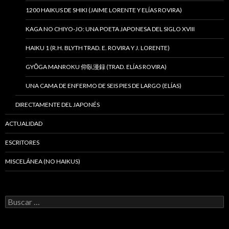
1200 HAIKUS DE SHIKI (JAIME LORENTE Y ELÍAS ROVIRA)
KAGA NO CHIYO-JO: UNA POETA JAPONESA DEL SIGLO XVIII
HAIKU 1 (R.H. BLYTH TRAD. E. ROVIRA Y J. LORENTE)
GYŌGA MANROKU 仰臥漫録 (TRAD. ELÍAS ROVIRA)
UNA CAMA DE ENFERMO DE SEIS PIES DE LARGO (ELÍAS)
DIRECTAMENTE DEL JAPONÉS
ACTUALIDAD
ESCRITORES
MISCELÁNEA (NO HAIKUS)
B
u
s
c