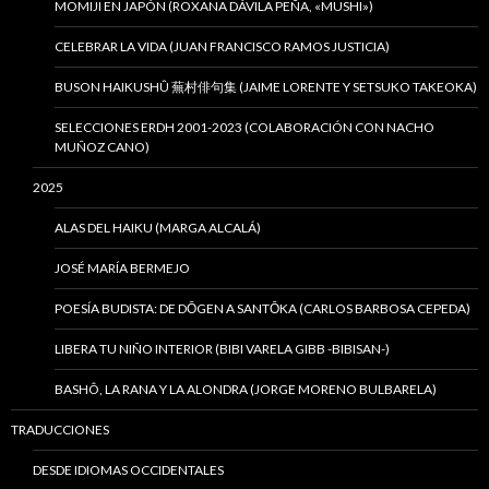
MOMIJI EN JAPÓN (ROXANA DÁVILA PEÑA, «MUSHI»)
CELEBRAR LA VIDA (JUAN FRANCISCO RAMOS JUSTICIA)
BUSON HAIKUSHÛ 蕪村俳句集 (JAIME LORENTE Y SETSUKO TAKEOKA)
SELECCIONES ERDH 2001-2023 (COLABORACIÓN CON NACHO
MUÑOZ CANO)
2025
ALAS DEL HAIKU (MARGA ALCALÁ)
JOSÉ MARÍA BERMEJO
POESÍA BUDISTA: DE DŌGEN A SANTŌKA (CARLOS BARBOSA CEPEDA)
LIBERA TU NIÑO INTERIOR (BIBI VARELA GIBB -BIBISAN-)
BASHÔ, LA RANA Y LA ALONDRA (JORGE MORENO BULBARELA)
TRADUCCIONES
DESDE IDIOMAS OCCIDENTALES