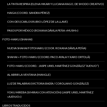
LA TINTA RESPIRA (ELENA HIKARI Y LUCIANA RAGO, DE SHODO CREATIVO)
HAIGA (COORD. SANDRA PÉREZ)
CON-DES (CARLOS RUBIO LÓPEZ DE LA LLAVE)
PASOS POR MÉXICO (ROXANA DÁVILA PEÑA «MUSHI»)
FOTO-HAIKU (SHAHAI)
NUEVA SHAHAI FOTOHAIKU (COOR. ROXANA DÁVILA PEÑA)
SHAHAI = FOTO-HAIKU (COORD. PACO AYALA Y XARO ORTOLÁ)
FOTO-HAIKU (COORD. : JASPE URIEL MARTÍNEZ GONZÁLEZ “AJENJO”)
AL ABRIR LA VENTANA (MANGLE)
LUZ DE PALABRAS (VICTORIA BADÍA / COROLIANO GONZÁLEZ)
YOKU MIREBA (SI MIRAS CON ATENCIÓN) (JASPE URIEL MARTÍNEZ
«AJENJO»)
LIBROS TRADUCIDOS