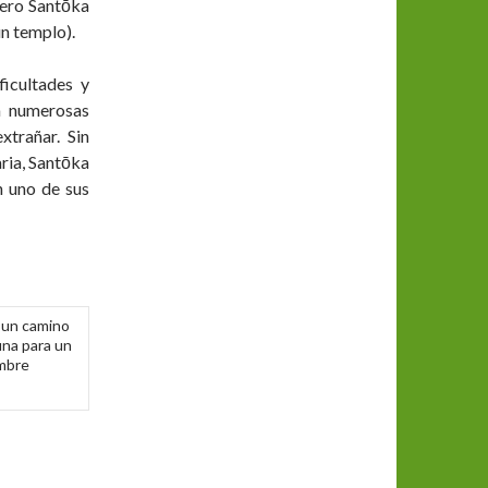
pero Santōka
n templo).
icultades y
a numerosas
xtrañar. Sin
aria, Santōka
n uno de sus
, un camino
una para un
mbre