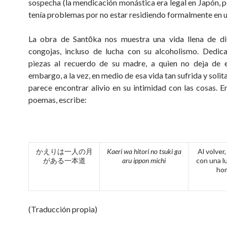
sospecha (la mendicación monástica era legal en Japón, 
tenía problemas por no estar residiendo formalmente en u
La obra de Santōka nos muestra una vida llena de dif
congojas, incluso de lucha con su alcoholismo. Dedic
piezas al recuerdo de su madre, a quien no deja de e
embargo, a la vez, en medio de esa vida tan sufrida y solit
parece encontrar alivio en su intimidad con las cosas. E
poemas, escribe:
かえりは一人の月
Kaeri wa hitori no tsuki ga
Al volver
がある一本道
aru ippon michi
con una l
ho
(Traducción propia)