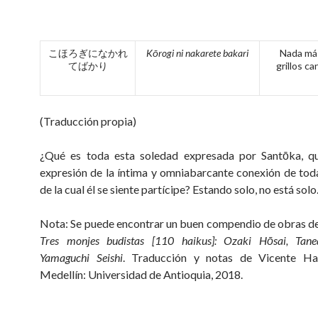
こほろぎになかれ
Kōrogi ni nakarete bakari
Nada más
てばかり
grillos c
(Traducción propia)
¿Qué es toda esta soledad expresada por Santōka, q
expresión de la íntima y omniabarcante conexión de toda
de la cual él se siente partícipe? Estando solo, no está solo
Nota: Se puede encontrar un buen compendio de obras d
Tres monjes budistas [110 haikus]: Ozaki Hōsai, Tane
Yamaguchi Seishi
. Traducción y notas de Vicente Ha
Medellín: Universidad de Antioquia, 2018.