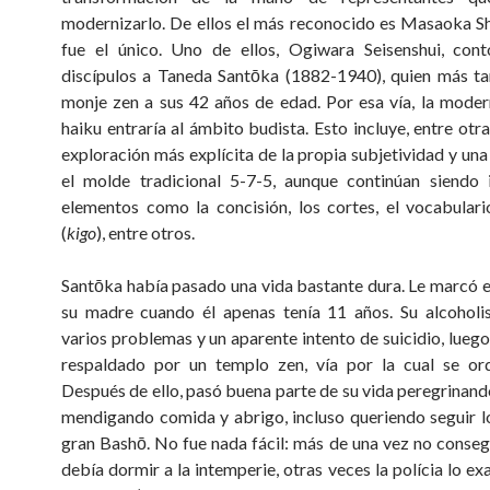
modernizarlo. De ellos el más reconocido es Masaoka Sh
fue el único. Uno de ellos, Ogiwara Seisenshui, cont
discípulos a Taneda Santōka (1882-1940), quien más ta
monje zen a sus 42 años de edad. Por esa vía, la moder
haiku entraría al ámbito budista. Esto incluye, entre otr
exploración más explícita de la propia subjetividad y una
el molde tradicional 5-7-5, aunque continúan siendo 
elementos como la concisión, los cortes, el vocabulari
(
kigo
), entre otros.
Santōka había pasado una vida bastante dura. Le marcó el
su madre cuando él apenas tenía 11 años. Su alcoholi
varios problemas y un aparente intento de suicidio, luego
respaldado por un templo zen, vía por la cual se or
Después de ello, pasó buena parte de su vida peregrinand
mendigando comida y abrigo, incluso queriendo seguir l
gran Bashō. No fue nada fácil: más de una vez no conseg
debía dormir a la intemperie, otras veces la polícia lo e