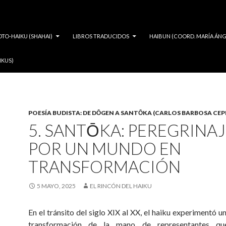
OTO-HAIKU (SHAHAI)
LIBROS TRADUCIDOS
HAIBUN (COORD. MARÍA ÁNG
IKUS)
POESÍA BUDISTA: DE DŌGEN A SANTŌKA (CARLOS BARBOSA CEP
5. SANTŌKA: PEREGRINA
POR UN MUNDO EN
TRANSFORMACIÓN
5 MAYO, 2025
EL RINCÓN DEL HAIKU
En el tránsito del siglo XIX al XX, el haiku experimentó 
transformación de la mano de representantes qu