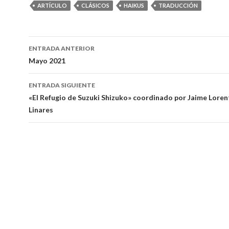
ARTÍCULO
CLÁSICOS
HAIKUS
TRADUCCIÓN
ENTRADA ANTERIOR
Navegación
Mayo 2021
de
ENTRADA SIGUIENTE
entradas
«El Refugio de Suzuki Shizuko» coordinado por Jaime Loren
Linares