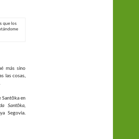
 que los
antándome
ué más sino
s las cosas,
.
e Santōka en
da Santōka,
ya Segovia.