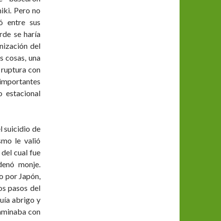
iki. Pero no
ó entre sus
rde se haría
nización del
as cosas, una
 ruptura con
importantes
o estacional
 suicidio de
smo le valió
 del cual fue
denó monje.
o por Japón,
os pasos del
uía abrigo y
xaminaba con