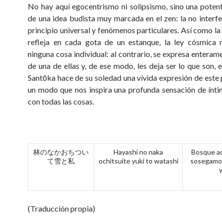
No hay aquí egocentrismo ni solipsismo, sino una poten
de una idea budista muy marcada en el zen: la no interfe
principio universal y fenómenos particulares. Así como la 
refleja en cada gota de un estanque, la ley cósmica 
ninguna cosa individual: al contrario, se expresa enteram
de una de ellas y, de ese modo, les deja ser lo que son, 
Santōka hace de su soledad una vívida expresión de este p
un modo que nos inspira una profunda sensación de ínt
con todas las cosas.
林のなかおちつい
Hayashi no naka
Bosque a
て雪と私
ochitsuite yuki to watashi
sosegamos
(Traducción propia)