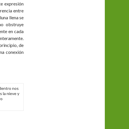
te expresión
rencia entre
luna llena se
no obstruye
ente en cada
enteramente.
rincipio, de
ima conexión
dentro nos
 la nieve y
yo