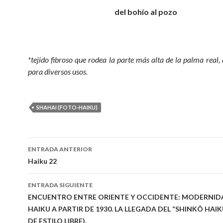
del bohío al pozo
*tejido fibroso que rodea la parte más alta de la palma real, 
para diversos usos.
SHAHAI (FOTO-HAIKU)
ENTRADA ANTERIOR
Navegación
Haiku 22
de
ENTRADA SIGUIENTE
entradas
ENCUENTRO ENTRE ORIENTE Y OCCIDENTE: MODERNIDA
HAIKU A PARTIR DE 1930. LA LLEGADA DEL “SHINKÔ HAIK
DE ESTILO LIBRE).