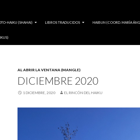
OTO-HAIKU (SHAHAI)
LIBROS TRADUCIDOS
HAIBUN (COORD. MARÍA ÁNG
IKUS)
AL ABRIR LA VENTANA (MANGLE)
DICIEMBRE 2020
1 DICIEMBRE, 2020
EL RINCÓN DEL HAIKU