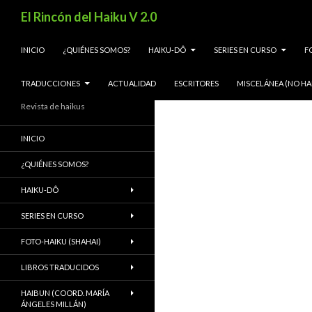
Buscar
El Rincón del Haiku V 2.0
SALTAR AL CONTENIDO
INICIO
¿QUIÉNES SOMOS?
HAIKU-DÔ
SERIES EN CURSO
F
TRADUCCIONES
ACTUALIDAD
ESCRITORES
MISCELÁNEA (NO HA
Revista de haikus
INICIO
¿QUIÉNES SOMOS?
HAIKU-DÔ
SERIES EN CURSO
FOTO-HAIKU (SHAHAI)
LIBROS TRADUCIDOS
HAIBUN (COORD. MARÍA
ÁNGELES MILLÁN)