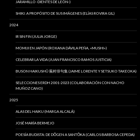
JARAMILLO -DIENTES DE LEÓN-)
SHIKI: A PROPÓSITO DE SUS IMÁGENES (ELÍAS ROVIRA GIL)
2024
IR SIN FIN (JULIA JORGE)
MOMIJI EN JAPÓN (ROXANA DÁVILA PEÑA, «MUSHI»)
CELEBRAR LA VIDA (JUAN FRANCISCO RAMOS JUSTICIA)
BUSON HAIKUSHÛ 蕪村俳句集 (JAIME LORENTE Y SETSUKO TAKEOKA)
SELECCIONES ERDH 2001-2023 (COLABORACIÓN CON NACHO
MUÑOZ CANO)
2025
ALAS DEL HAIKU (MARGA ALCALÁ)
JOSÉ MARÍA BERMEJO
POESÍA BUDISTA: DE DŌGEN A SANTŌKA (CARLOS BARBOSA CEPEDA)