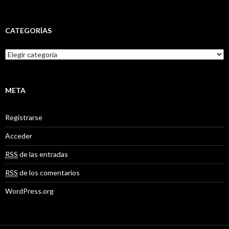
CATEGORÍAS
C
a
t
e
g
META
o
r
Registrarse
í
a
Acceder
s
RSS
de las entradas
RSS
de los comentarios
WordPress.org