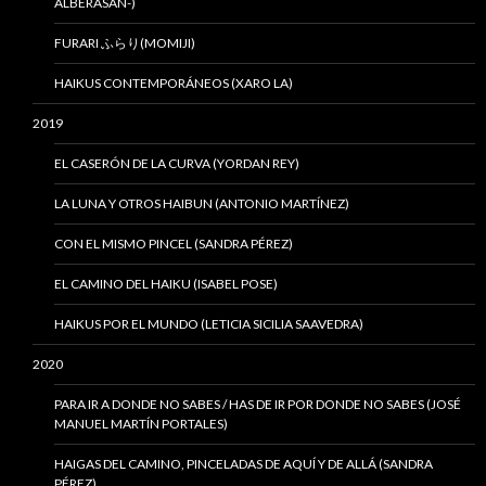
ALBERASAN-)
FURARI ふらり(MOMIJI)
HAIKUS CONTEMPORÁNEOS (XARO LA)
2019
EL CASERÓN DE LA CURVA (YORDAN REY)
LA LUNA Y OTROS HAIBUN (ANTONIO MARTÍNEZ)
CON EL MISMO PINCEL (SANDRA PÉREZ)
EL CAMINO DEL HAIKU (ISABEL POSE)
HAIKUS POR EL MUNDO (LETICIA SICILIA SAAVEDRA)
2020
PARA IR A DONDE NO SABES / HAS DE IR POR DONDE NO SABES (JOSÉ
MANUEL MARTÍN PORTALES)
HAIGAS DEL CAMINO, PINCELADAS DE AQUÍ Y DE ALLÁ (SANDRA
PÉREZ)