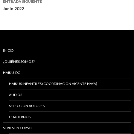
ENTRADA SIGUIENTE
entradas
Junio 2022
INICIO
¿QUIÉNES SOMOS?
HAIKU-DÔ
HAIKUS INFANTILES (COORDINACIÓN VICENTE HAYA)
AUDIOS
SELECCIÓN AUTORES
CUADERNOS
SERIES EN CURSO