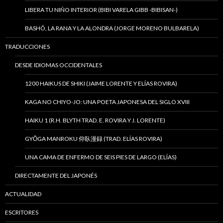
LIBERA TU NIÑO INTERIOR (BIBI VARELA GIBB -BIBISAN-)
BASHÔ, LA RANA Y LA ALONDRA (JORGE MORENO BULBARELA)
TRADUCCIONES
DESDE IDIOMAS OCCIDENTALES
1200 HAIKUS DE SHIKI (JAIME LORENTE Y ELÍAS ROVIRA)
KAGA NO CHIYO-JO: UNA POETA JAPONESA DEL SIGLO XVIII
HAIKU 1 (R.H. BLYTH TRAD. E. ROVIRA Y J. LORENTE)
GYŌGA MANROKU 仰臥漫録 (TRAD. ELÍAS ROVIRA)
UNA CAMA DE ENFERMO DE SEIS PIES DE LARGO (ELÍAS)
DIRECTAMENTE DEL JAPONÉS
ACTUALIDAD
ESCRITORES