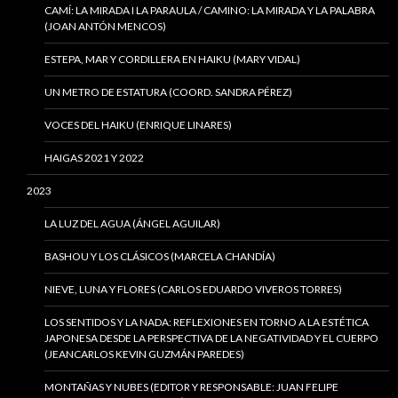
CAMÍ: LA MIRADA I LA PARAULA / CAMINO: LA MIRADA Y LA PALABRA
(JOAN ANTÓN MENCOS)
ESTEPA, MAR Y CORDILLERA EN HAIKU (MARY VIDAL)
UN METRO DE ESTATURA (COORD. SANDRA PÉREZ)
VOCES DEL HAIKU (ENRIQUE LINARES)
HAIGAS 2021 Y 2022
2023
LA LUZ DEL AGUA (ÁNGEL AGUILAR)
BASHOU Y LOS CLÁSICOS (MARCELA CHANDÍA)
NIEVE, LUNA Y FLORES (CARLOS EDUARDO VIVEROS TORRES)
LOS SENTIDOS Y LA NADA: REFLEXIONES EN TORNO A LA ESTÉTICA
JAPONESA DESDE LA PERSPECTIVA DE LA NEGATIVIDAD Y EL CUERPO
(JEANCARLOS KEVIN GUZMÁN PAREDES)
MONTAÑAS Y NUBES (EDITOR Y RESPONSABLE: JUAN FELIPE