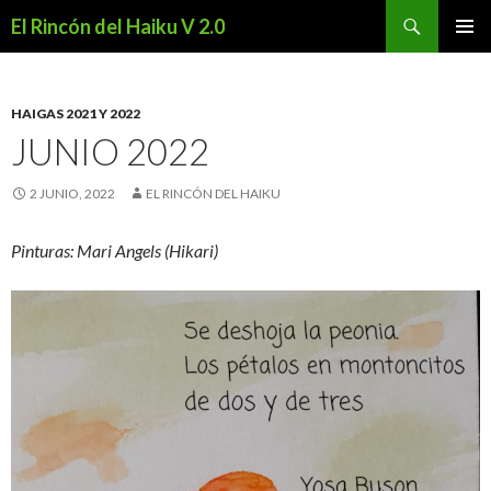
Buscar
El Rincón del Haiku V 2.0
SALTAR
MENÚ
AL
PRINCI
CONTENIDO
HAIGAS 2021 Y 2022
JUNIO 2022
2 JUNIO, 2022
EL RINCÓN DEL HAIKU
Pinturas: Mari Angels (Hikari)