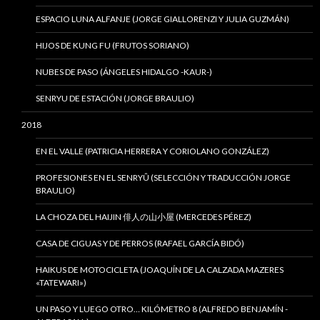
ESPACIO LUNA ALFANJE (JORGE GIALLORENZI Y JULIA GUZMÁN)
HIJOS DE KUNG FU (FRUTOS SORIANO)
NUBES DE PASO (ÁNGELES HIDALGO -KAUR-)
SENRYU DE ESTACIÓN (JORGE BRAULIO)
2018
EN EL VALLE (PATRICIA HERRERA Y CORIOLANO GONZÁLEZ)
PROFESIONES EN EL SENRYÛ (SELECCIÓN Y TRADUCCIÓN JORGE
BRAULIO)
LA CHOZA DEL HAIJIN 俳人の山小屋 (MERCEDES PÉREZ)
CASA DE CIGUAS Y DE PERROS (RAFAEL GARCÍA BIDÓ)
HAIKUS DE MOTOCICLETA (JOAQUÍN DE LA CALZADA MAZERES
«TATEWARI»)
UN PASO Y LUEGO OTRO… KILÓMETRO 8 (ALFREDO BENJAMÍN -