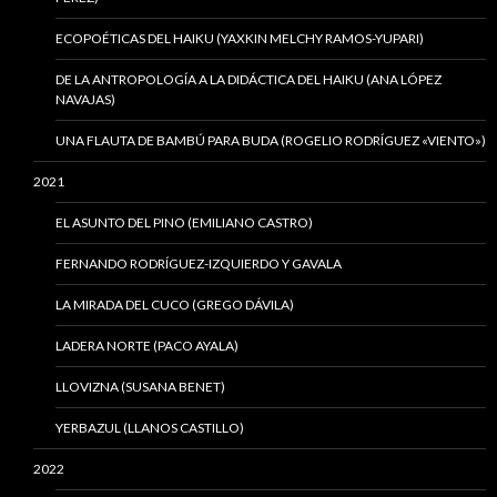
ECOPOÉTICAS DEL HAIKU (YAXKIN MELCHY RAMOS-YUPARI)
DE LA ANTROPOLOGÍA A LA DIDÁCTICA DEL HAIKU (ANA LÓPEZ
NAVAJAS)
UNA FLAUTA DE BAMBÚ PARA BUDA (ROGELIO RODRÍGUEZ «VIENTO»)
2021
EL ASUNTO DEL PINO (EMILIANO CASTRO)
FERNANDO RODRÍGUEZ-IZQUIERDO Y GAVALA
LA MIRADA DEL CUCO (GREGO DÁVILA)
LADERA NORTE (PACO AYALA)
LLOVIZNA (SUSANA BENET)
YERBAZUL (LLANOS CASTILLO)
2022