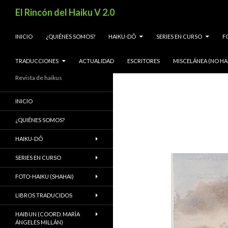
Buscar
El Rincón del Haiku V 2.0
SALTAR AL CONTENIDO
INICIO
¿QUIÉNES SOMOS?
HAIKU-DÔ
SERIES EN CURSO
F
TRADUCCIONES
ACTUALIDAD
ESCRITORES
MISCELÁNEA (NO HA
Revista de haikus
INICIO
¿QUIÉNES SOMOS?
HAIKU-DÔ
SERIES EN CURSO
FOTO-HAIKU (SHAHAI)
LIBROS TRADUCIDOS
HAIBUN (COORD. MARÍA
ÁNGELES MILLÁN)