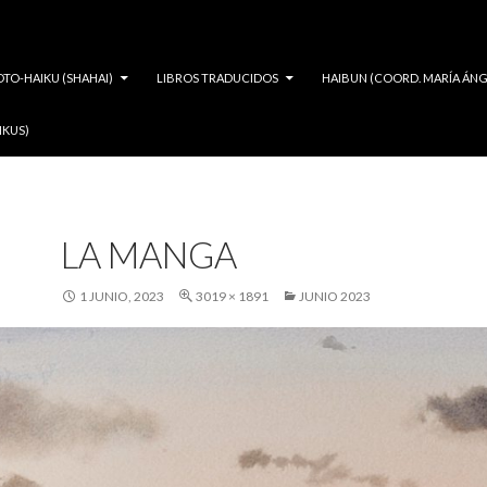
OTO-HAIKU (SHAHAI)
LIBROS TRADUCIDOS
HAIBUN (COORD. MARÍA ÁNG
IKUS)
LA MANGA
1 JUNIO, 2023
3019 × 1891
JUNIO 2023