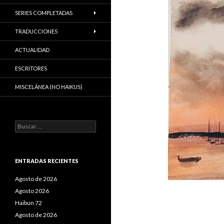
SERIES COMPLETADAS
TRADUCCIONES
ACTUALIDAD
ESCRITORES
MISCELÁNEA (NO HAIKUS)
B
u
s
c
a
ENTRADAS RECIENTES
r
:
Agosto de 2026
Agosto 2026
Haibun 72
Agosto de 2026