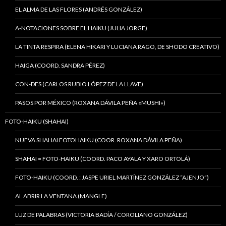
EL ALMA DE LAS FLORES (ANDRÉS GONZÁLEZ)
A-NOTACIONES SOBRE EL HAIKU (JULIA JORGE)
LA TINTA RESPIRA (ELENA HIKARI Y LUCIANA RAGO, DE SHODO CREATIVO)
HAIGA (COORD. SANDRA PÉREZ)
CON-DES (CARLOS RUBIO LÓPEZ DE LA LLAVE)
PASOS POR MÉXICO (ROXANA DÁVILA PEÑA «MUSHI»)
FOTO-HAIKU (SHAHAI)
NUEVA SHAHAI FOTOHAIKU (COOR. ROXANA DÁVILA PEÑA)
SHAHAI = FOTO-HAIKU (COORD. PACO AYALA Y XARO ORTOLÁ)
FOTO-HAIKU (COORD. : JASPE URIEL MARTÍNEZ GONZÁLEZ “AJENJO”)
AL ABRIR LA VENTANA (MANGLE)
LUZ DE PALABRAS (VICTORIA BADÍA / COROLIANO GONZÁLEZ)