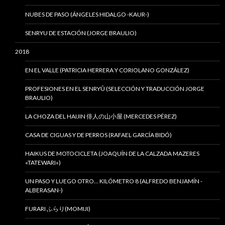
NUBES DE PASO (ÁNGELES HIDALGO -KAUR-)
SENRYU DE ESTACIÓN (JORGE BRAULIO)
2018
EN EL VALLE (PATRICIA HERRERA Y CORIOLANO GONZÁLEZ)
PROFESIONES EN EL SENRYÛ (SELECCIÓN Y TRADUCCIÓN JORGE
BRAULIO)
LA CHOZA DEL HAIJIN 俳人の山小屋 (MERCEDES PÉREZ)
CASA DE CIGUAS Y DE PERROS (RAFAEL GARCÍA BIDÓ)
HAIKUS DE MOTOCICLETA (JOAQUÍN DE LA CALZADA MAZERES
«TATEWARI»)
UN PASO Y LUEGO OTRO… KILÓMETRO 8 (ALFREDO BENJAMÍN -
ALBERASAN-)
FURARI ふらり(MOMIJI)