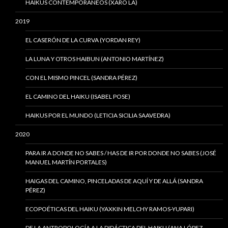
HAIKUS CONTEMPORÁNEOS (XARO LA)
2019
EL CASERÓN DE LA CURVA (YORDAN REY)
LA LUNA Y OTROS HAIBUN (ANTONIO MARTÍNEZ)
CON EL MISMO PINCEL (SANDRA PÉREZ)
EL CAMINO DEL HAIKU (ISABEL POSE)
HAIKUS POR EL MUNDO (LETICIA SICILIA SAAVEDRA)
2020
PARA IR A DONDE NO SABES / HAS DE IR POR DONDE NO SABES (JOSÉ
MANUEL MARTÍN PORTALES)
HAIGAS DEL CAMINO, PINCELADAS DE AQUÍ Y DE ALLÁ (SANDRA
PÉREZ)
ECOPOÉTICAS DEL HAIKU (YAXKIN MELCHY RAMOS-YUPARI)
DE LA ANTROPOLOGÍA A LA DIDÁCTICA DEL HAIKU (ANA LÓPEZ