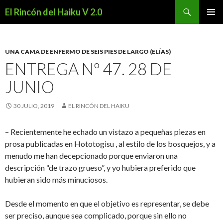
Buscar
El Rincón del Haiku V 2.0
SALTAR
MENÚ
AL
PRINCI
CONTENIDO
UNA CAMA DE ENFERMO DE SEIS PIES DE LARGO (ELÍAS)
ENTREGA Nº 47. 28 DE
JUNIO
30 JULIO, 2019
EL RINCÓN DEL HAIKU
– Recientemente he echado un vistazo a pequeñas piezas en
prosa publicadas en Hototogisu , al estilo de los bosquejos, y a
menudo me han decepcionado porque enviaron una
descripción “de trazo grueso”, y yo hubiera preferido que
hubieran sido más minuciosos.
Desde el momento en que el objetivo es representar, se debe
ser preciso, aunque sea complicado, porque sin ello no