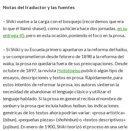
Notas del traductor y las fuentes
– Shiki vuelve a la carga con el bosquejo (recordemos que era
lo que él llamó shasei), como ya hiciera hace dos jornadas,
en su
entrega 45
, pero en esta ocasión, poniendo el foco en la prosa.
– Si Shiki y su Escuela primero apuntaron a la reforma del haiku,
y se comprometieron desde febrero de 1898 a la reforma del
waka, la prosa no quedaría fuera de sus preocupaciones. Desde
octubre de 1897, la revista
Hototogisu
publicó algún tipo de
ensayos, descripciones y textos en prosa. Rápidamente, para
estos intentos de reformar la prosa, los autores sintieron la
necesidad de abandonar el lenguaje clásico y utilizar el
lenguaje hablado. Si la prosa en general recibía el nombre de
sanbun
y la prosa que incluía haikus
haibun
, las indicaciones
genéricas de los textos ahora podrían variar: «prosa artística»
(
bibun
), «pequeñas piezas» (
shohinbun
) o «textos descriptivos»
(
jojibun
). En enero de 1900, Shiki teorizó el proceso en una serie