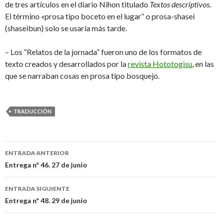
de tres artículos en el diario Nihon titulado
Textos descriptivos
.
El término «prosa tipo boceto en el lugar” o prosa-shasei
(shaseibun) solo se usaría más tarde.
– Los “Relatos de la jornada” fueron uno de los formatos de
texto creados y desarrollados por la
revista Hototogisu
, en las
que se narraban cosas en prosa tipo bosquejo.
TRADUCCIÓN
ENTRADA ANTERIOR
Navegación
Entrega nº 46. 27 de junio
de
ENTRADA SIGUIENTE
entradas
Entrega nº 48. 29 de junio