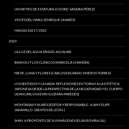
UN METRO DE ESTATURA (COORD. SANDRA PÉREZ)
VOCES DEL HAIKU (ENRIQUE LINARES)
HAIGAS 2021 Y 2022
2023
LA LUZ DEL AGUA (ÁNGEL AGUILAR)
BASHOU Y LOS CLÁSICOS (MARCELA CHANDÍA)
NIEVE, LUNA Y FLORES (CARLOS EDUARDO VIVEROS TORRES)
LOS SENTIDOS Y LA NADA: REFLEXIONES EN TORNO A LA ESTÉTICA
JAPONESA DESDE LA PERSPECTIVA DE LA NEGATIVIDAD Y EL CUERPO
(JEANCARLOS KEVIN GUZMÁN PAREDES)
MONTAÑAS Y NUBES (EDITOR Y RESPONSABLE: JUAN FELIPE
JARAMILLO -DIENTES DE LEÓN-)
SHIKI: A PROPÓSITO DE SUS IMÁGENES (ELÍAS ROVIRA GIL)