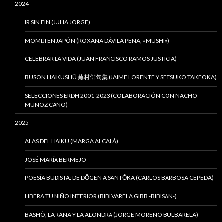
2024
IR SIN FIN (JULIA JORGE)
MOMIJI EN JAPÓN (ROXANA DÁVILA PEÑA, «MUSHI»)
CELEBRAR LA VIDA (JUAN FRANCISCO RAMOS JUSTICIA)
BUSON HAIKUSHÛ 蕪村俳句集 (JAIME LORENTE Y SETSUKO TAKEOKA)
SELECCIONES ERDH 2001-2023 (COLABORACIÓN CON NACHO
MUÑOZ CANO)
2025
ALAS DEL HAIKU (MARGA ALCALÁ)
JOSÉ MARÍA BERMEJO
POESÍA BUDISTA: DE DŌGEN A SANTŌKA (CARLOS BARBOSA CEPEDA)
LIBERA TU NIÑO INTERIOR (BIBI VARELA GIBB -BIBISAN-)
BASHÔ, LA RANA Y LA ALONDRA (JORGE MORENO BULBARELA)