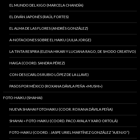
EL MUNDO DEL KIGO (MARCELA CHANDÍA)
EL DIVÁN JAPONÉS (RAÚL FORTES)
EL ALMA DE LAS FLORES (ANDRÉS GONZÁLEZ)
A-NOTACIONES SOBRE EL HAIKU (JULIA JORGE)
LA TINTA RESPIRA (ELENA HIKARI Y LUCIANA RAGO, DE SHODO CREATIVO)
HAIGA (COORD. SANDRA PÉREZ)
CON-DES (CARLOS RUBIO LÓPEZ DE LA LLAVE)
PASOS POR MÉXICO (ROXANA DÁVILA PEÑA «MUSHI»)
FOTO-HAIKU (SHAHAI)
NUEVA SHAHAI FOTOHAIKU (COOR. ROXANA DÁVILA PEÑA)
SHAHAI = FOTO-HAIKU (COORD. PACO AYALA Y XARO ORTOLÁ)
FOTO-HAIKU (COORD. : JASPE URIEL MARTÍNEZ GONZÁLEZ “AJENJO”)