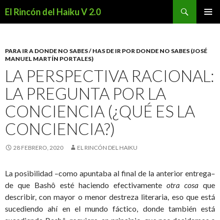
Buscar
El Rincón del Haiku V 2.0
SALTAR
MENÚ
AL
PRINCI
CONTENIDO
PARA IR A DONDE NO SABES / HAS DE IR POR DONDE NO SABES (JOSÉ
MANUEL MARTÍN PORTALES)
LA PERSPECTIVA RACIONAL:
LA PREGUNTA POR LA
CONCIENCIA (¿QUÉ ES LA
CONCIENCIA?)
28 FEBRERO, 2020
EL RINCÓN DEL HAIKU
La posibilidad –como apuntaba al final de la anterior entrega–
de que Bashô esté haciendo efectivamente
otra cosa
que
describir, con mayor o menor destreza literaria, eso que está
sucediendo ahí en el mundo fáctico, donde también está