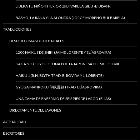
LIBERA TU NIÑO INTERIOR (BIBI VARELA GIBB -BIBISAN-)
BASHÔ, LA RANA Y LA ALONDRA (JORGE MORENO BULBARELA)
TRADUCCIONES
DESDE IDIOMAS OCCIDENTALES
1200 HAIKUS DE SHIKI (JAIME LORENTE Y ELÍAS ROVIRA)
KAGA NO CHIYO-JO: UNA POETA JAPONESA DEL SIGLO XVIII
HAIKU 1 (R.H. BLYTH TRAD. E. ROVIRA Y J. LORENTE)
GYŌGA MANROKU 仰臥漫録 (TRAD. ELÍAS ROVIRA)
UNA CAMA DE ENFERMO DE SEIS PIES DE LARGO (ELÍAS)
DIRECTAMENTE DEL JAPONÉS
ACTUALIDAD
ESCRITORES