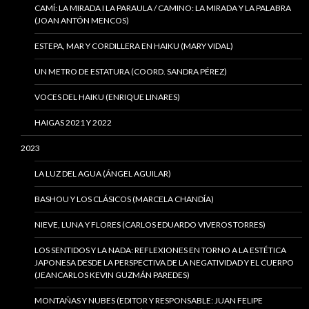
CAMÍ: LA MIRADA I LA PARAULA / CAMINO: LA MIRADA Y LA PALABRA
(JOAN ANTÓN MENCOS)
ESTEPA, MAR Y CORDILLERA EN HAIKU (MARY VIDAL)
UN METRO DE ESTATURA (COORD. SANDRA PÉREZ)
VOCES DEL HAIKU (ENRIQUE LINARES)
HAIGAS 2021 Y 2022
2023
LA LUZ DEL AGUA (ÁNGEL AGUILAR)
BASHOU Y LOS CLÁSICOS (MARCELA CHANDÍA)
NIEVE, LUNA Y FLORES (CARLOS EDUARDO VIVEROS TORRES)
LOS SENTIDOS Y LA NADA: REFLEXIONES EN TORNO A LA ESTÉTICA
JAPONESA DESDE LA PERSPECTIVA DE LA NEGATIVIDAD Y EL CUERPO
(JEANCARLOS KEVIN GUZMÁN PAREDES)
MONTAÑAS Y NUBES (EDITOR Y RESPONSABLE: JUAN FELIPE