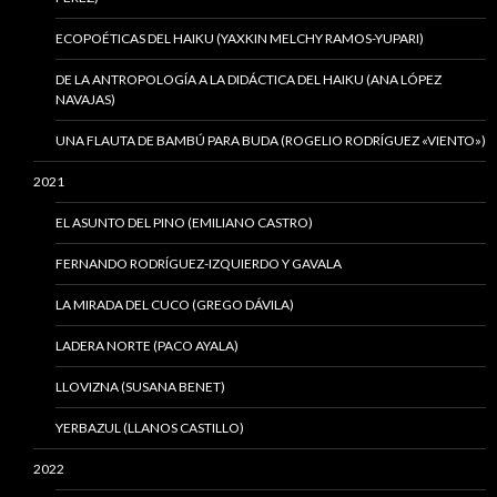
ECOPOÉTICAS DEL HAIKU (YAXKIN MELCHY RAMOS-YUPARI)
DE LA ANTROPOLOGÍA A LA DIDÁCTICA DEL HAIKU (ANA LÓPEZ
NAVAJAS)
UNA FLAUTA DE BAMBÚ PARA BUDA (ROGELIO RODRÍGUEZ «VIENTO»)
2021
EL ASUNTO DEL PINO (EMILIANO CASTRO)
FERNANDO RODRÍGUEZ-IZQUIERDO Y GAVALA
LA MIRADA DEL CUCO (GREGO DÁVILA)
LADERA NORTE (PACO AYALA)
LLOVIZNA (SUSANA BENET)
YERBAZUL (LLANOS CASTILLO)
2022