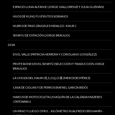
ESPACIO LUNA ALFANJE (JORGE GIALLORENZI Y JULIA GUZMÁN)
HIJOS DE KUNG FU (FRUTOS SORIANO)
NUBES DE PASO (ÁNGELES HIDALGO -KAUR-)
SENRYU DE ESTACIÓN (JORGE BRAULIO)
2018
EN EL VALLE (PATRICIA HERRERA Y CORIOLANO GONZÁLEZ)
PROFESIONES EN EL SENRYÛ (SELECCIÓN Y TRADUCCIÓN JORGE
BRAULIO)
LA CHOZA DEL HAIJIN 俳人の山小屋 (MERCEDES PÉREZ)
CASA DE CIGUAS Y DE PERROS (RAFAEL GARCÍA BIDÓ)
HAIKUS DE MOTOCICLETA (JOAQUÍN DE LA CALZADA MAZERES
«TATEWARI»)
UN PASO Y LUEGO OTRO… KILÓMETRO 8 (ALFREDO BENJAMÍN -