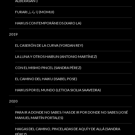
ALBERASAN-)
FURARI ふらり(MOMIJI)
HAIKUS CONTEMPORÁNEOS (XARO LA)
2019
EL CASERÓN DE LA CURVA (YORDAN REY)
LA LUNA Y OTROS HAIBUN (ANTONIO MARTÍNEZ)
CON EL MISMO PINCEL (SANDRA PÉREZ)
EL CAMINO DEL HAIKU (ISABEL POSE)
HAIKUS POR EL MUNDO (LETICIA SICILIA SAAVEDRA)
2020
PARA IR A DONDE NO SABES / HAS DE IR POR DONDE NO SABES (JOSÉ
MANUEL MARTÍN PORTALES)
HAIGAS DEL CAMINO, PINCELADAS DE AQUÍ Y DE ALLÁ (SANDRA
PÉREZ)