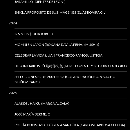
JARAMILLO -DIENTES DE LEÓN-)
SHIKI: A PROPÓSITO DE SUS IMÁGENES (ELÍAS ROVIRA GIL)
2024
IR SIN FIN (JULIA JORGE)
MOMIJI EN JAPÓN (ROXANA DÁVILA PEÑA, «MUSHI»)
CELEBRAR LA VIDA (JUAN FRANCISCO RAMOS JUSTICIA)
BUSON HAIKUSHÛ 蕪村俳句集 (JAIME LORENTE Y SETSUKO TAKEOKA)
SELECCIONES ERDH 2001-2023 (COLABORACIÓN CON NACHO
MUÑOZ CANO)
2025
ALAS DEL HAIKU (MARGA ALCALÁ)
JOSÉ MARÍA BERMEJO
POESÍA BUDISTA: DE DŌGEN A SANTŌKA (CARLOS BARBOSA CEPEDA)