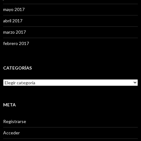
mayo 2017
abril 2017
marzo 2017
febrero 2017
CATEGORÍAS
C
a
t
e
g
META
o
r
Registrarse
í
a
Acceder
s