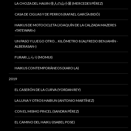
LA CHOZA DEL HAIJIN 俳人の山小屋 (MERCEDES PÉREZ)
CASA DE CIGUAS Y DE PERROS (RAFAEL GARCÍA BIDÓ)
HAIKUS DE MOTOCICLETA (JOAQUÍN DE LA CALZADA MAZERES
«TATEWARI»)
UN PASO Y LUEGO OTRO… KILÓMETRO 8 (ALFREDO BENJAMÍN -
ALBERASAN-)
FURARI ふらり(MOMIJI)
HAIKUS CONTEMPORÁNEOS (XARO LA)
2019
EL CASERÓN DE LA CURVA (YORDAN REY)
LA LUNA Y OTROS HAIBUN (ANTONIO MARTÍNEZ)
CON EL MISMO PINCEL (SANDRA PÉREZ)
EL CAMINO DEL HAIKU (ISABEL POSE)