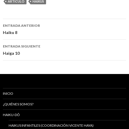
ARTÍCULO
HAIKUS
ENTRADA ANTERIOR
Navegación
Haiku 8
de
ENTRADA SIGUIENTE
entradas
Haiga 10
INICIO
¿QUIÉNES SOMOS?
HAIKU-DÔ
HAIKUS INFANTILES (COORDINACIÓN VICENTE HAYA)