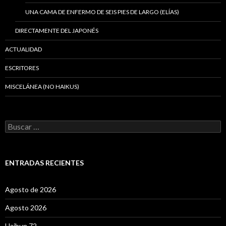
UNA CAMA DE ENFERMO DE SEIS PIES DE LARGO (ELÍAS)
DIRECTAMENTE DEL JAPONÉS
ACTUALIDAD
ESCRITORES
MISCELÁNEA (NO HAIKUS)
B
u
s
c
a
ENTRADAS RECIENTES
r
:
Agosto de 2026
Agosto 2026
Haibun 72