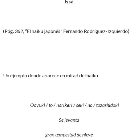
Issa
(Pág. 362,
“
El haiku japonés” Fernando Rodríguez-Izquierdo)
Un ejemplo donde aparece en mitad del haiku.
Ooyuki / to / nari
keri
/ seki / no / tozashidoki
Se levanta
gran tempestad de nieve