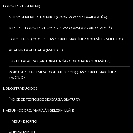
FOTO-HAIKU (SHAHAI)
NUEVA SHAHAI FOTOHAIKU (COOR. ROXANA DÁVILA PEÑA)
SHAHAI = FOTO-HAIKU (COORD. PACO AYALA Y XARO ORTOLÁ)
FOTO-HAIKU (COORD. : JASPE URIEL MARTÍNEZ GONZÁLEZ “AJENJO”)
AL ABRIR LA VENTANA (MANGLE)
LUZ DE PALABRAS (VICTORIA BADÍA / COROLIANO GONZÁLEZ)
YOKU MIREBA (SI MIRAS CON ATENCIÓN) (JASPE URIEL MARTÍNEZ
«AJENJO»)
LIBROS TRADUCIDOS
ÍNDICE DE TEXTOS DE DESCARGA GRATUITA
HAIBUN (COORD. MARÍA ÁNGELES MILLÁN)
HAIBUN ESCRITO
AUDIO-HAIBUN