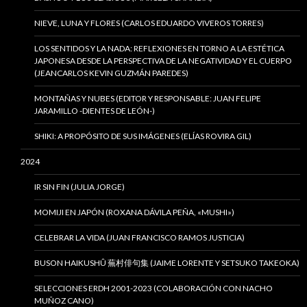
NIEVE, LUNA Y FLORES (CARLOS EDUARDO VIVEROS TORRES)
LOS SENTIDOS Y LA NADA: REFLEXIONES EN TORNO A LA ESTÉTICA
JAPONESA DESDE LA PERSPECTIVA DE LA NEGATIVIDAD Y EL CUERPO
(JEANCARLOS KEVIN GUZMÁN PAREDES)
MONTAÑAS Y NUBES (EDITOR Y RESPONSABLE: JUAN FELIPE
JARAMILLO -DIENTES DE LEÓN-)
SHIKI: A PROPÓSITO DE SUS IMÁGENES (ELÍAS ROVIRA GIL)
2024
IR SIN FIN (JULIA JORGE)
MOMIJI EN JAPÓN (ROXANA DÁVILA PEÑA, «MUSHI»)
CELEBRAR LA VIDA (JUAN FRANCISCO RAMOS JUSTICIA)
BUSON HAIKUSHÛ 蕪村俳句集 (JAIME LORENTE Y SETSUKO TAKEOKA)
SELECCIONES ERDH 2001-2023 (COLABORACIÓN CON NACHO
MUÑOZ CANO)