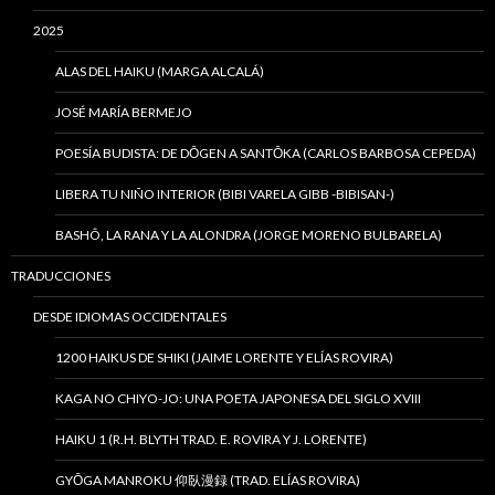
2025
ALAS DEL HAIKU (MARGA ALCALÁ)
JOSÉ MARÍA BERMEJO
POESÍA BUDISTA: DE DŌGEN A SANTŌKA (CARLOS BARBOSA CEPEDA)
LIBERA TU NIÑO INTERIOR (BIBI VARELA GIBB -BIBISAN-)
BASHÔ, LA RANA Y LA ALONDRA (JORGE MORENO BULBARELA)
TRADUCCIONES
DESDE IDIOMAS OCCIDENTALES
1200 HAIKUS DE SHIKI (JAIME LORENTE Y ELÍAS ROVIRA)
KAGA NO CHIYO-JO: UNA POETA JAPONESA DEL SIGLO XVIII
HAIKU 1 (R.H. BLYTH TRAD. E. ROVIRA Y J. LORENTE)
GYŌGA MANROKU 仰臥漫録 (TRAD. ELÍAS ROVIRA)