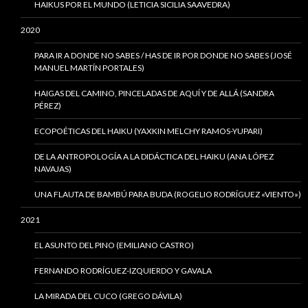
HAIKUS POR EL MUNDO (LETICIA SICILIA SAAVEDRA)
2020
PARA IR A DONDE NO SABES / HAS DE IR POR DONDE NO SABES (JOSÉ
MANUEL MARTÍN PORTALES)
HAIGAS DEL CAMINO, PINCELADAS DE AQUÍ Y DE ALLÁ (SANDRA
PÉREZ)
ECOPOÉTICAS DEL HAIKU (YAXKIN MELCHY RAMOS-YUPARI)
DE LA ANTROPOLOGÍA A LA DIDÁCTICA DEL HAIKU (ANA LÓPEZ
NAVAJAS)
UNA FLAUTA DE BAMBÚ PARA BUDA (ROGELIO RODRÍGUEZ «VIENTO»)
2021
EL ASUNTO DEL PINO (EMILIANO CASTRO)
FERNANDO RODRÍGUEZ-IZQUIERDO Y GAVALA
LA MIRADA DEL CUCO (GREGO DÁVILA)