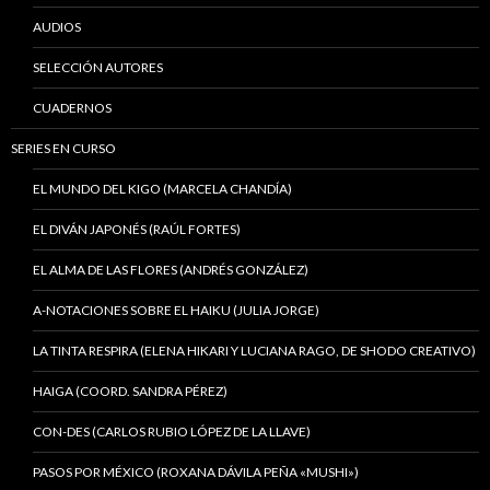
AUDIOS
SELECCIÓN AUTORES
CUADERNOS
SERIES EN CURSO
EL MUNDO DEL KIGO (MARCELA CHANDÍA)
EL DIVÁN JAPONÉS (RAÚL FORTES)
EL ALMA DE LAS FLORES (ANDRÉS GONZÁLEZ)
A-NOTACIONES SOBRE EL HAIKU (JULIA JORGE)
LA TINTA RESPIRA (ELENA HIKARI Y LUCIANA RAGO, DE SHODO CREATIVO)
HAIGA (COORD. SANDRA PÉREZ)
CON-DES (CARLOS RUBIO LÓPEZ DE LA LLAVE)
PASOS POR MÉXICO (ROXANA DÁVILA PEÑA «MUSHI»)