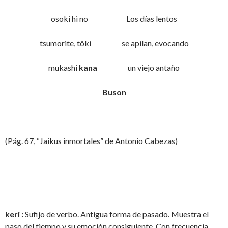
osoki hi no Los días lentos
tsumorite, tôki se apilan, evocando
mukashi
kana
un viejo antaño
Buson
(Pág. 67, “Jaikus inmortales” de Antonio Cabezas)
keri :
Sufijo de verbo. Antigua forma de pasado. Muestra el
paso del tiempo y su emoción consiguiente. Con frecuencia