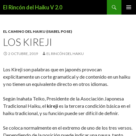
Buscar
El Rincón del Haiku V 2.0
SALTAR
MENÚ
AL
PRINCI
CONTENIDO
EL CAMINO DEL HAIKU (ISABEL POSE)
LOS KIREJI
2 OCTUBRE, 2019
EL RINCÓN DEL HAIKU
Los Kireji son palabras que en japonés provocan
explícitamente un corte gramatical y de contenido en un haiku
y no tienen un equivalente directo en otros idiomas.
Según Inahata Teiko, Presidente de la Asociación Japonesa
Tradicional Haiku, el
kireji
es la tercera condición básica en el
haiku tradicional, y su función puede ser difícil de definir.
Se coloca normalmente en el extremo de uno de los tres versos.
Dependiendo de la posición puede indicar una pausa, tanto