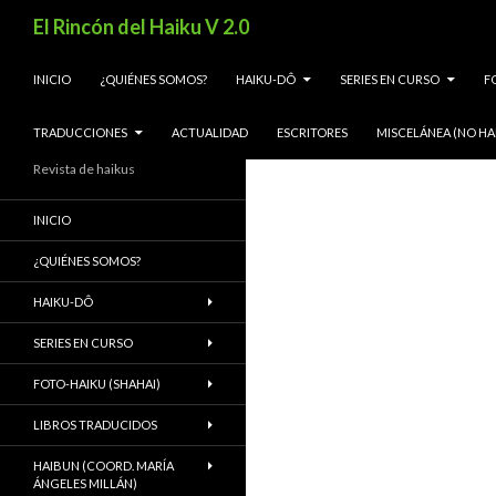
Buscar
El Rincón del Haiku V 2.0
SALTAR AL CONTENIDO
INICIO
¿QUIÉNES SOMOS?
HAIKU-DÔ
SERIES EN CURSO
F
TRADUCCIONES
ACTUALIDAD
ESCRITORES
MISCELÁNEA (NO HA
Revista de haikus
INICIO
¿QUIÉNES SOMOS?
HAIKU-DÔ
SERIES EN CURSO
FOTO-HAIKU (SHAHAI)
LIBROS TRADUCIDOS
HAIBUN (COORD. MARÍA
ÁNGELES MILLÁN)