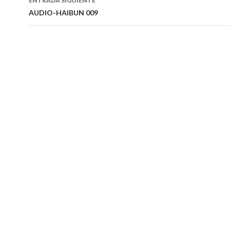
ENTRADA SIGUIENTE
entradas
AUDIO-HAIBUN 009