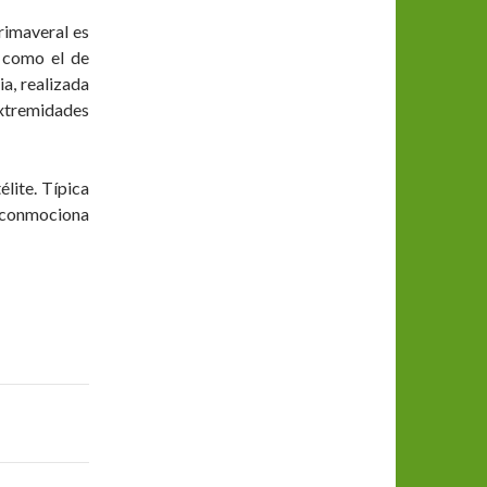
rimaveral es
o como el de
ia, realizada
xtremidades
lite. Típica
o conmociona