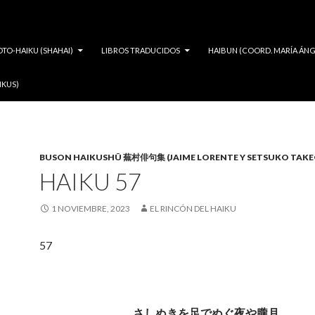
OTO-HAIKU (SHAHAI)
LIBROS TRADUCIDOS
HAIBUN (COORD. MARÍA ÁNG
IKUS)
BUSON HAIKUSHÛ 蕪村俳句集 (JAIME LORENTE Y SETSUKO TAKE
HAIKU 57
1 NOVIEMBRE, 2023
EL RINCÓN DEL HAIKU
57
さしぬきを足でぬぐ夜や朧月