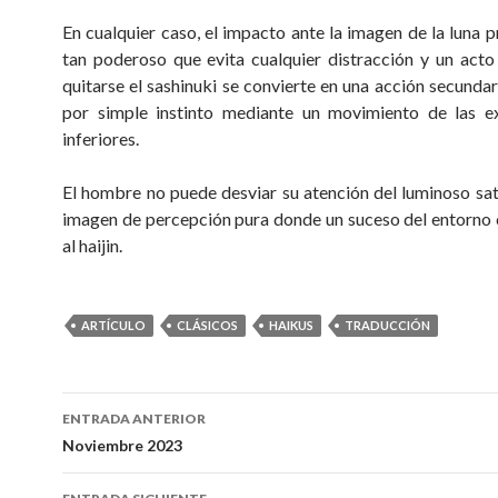
En cualquier caso, el impacto ante la imagen de la luna p
tan poderoso que evita cualquier distracción y un act
quitarse el sashinuki se convierte en una acción secundar
por simple instinto mediante un movimiento de las e
inferiores.
El hombre no puede desviar su atención del luminoso saté
imagen de percepción pura donde un suceso del entorn
al haijin.
ARTÍCULO
CLÁSICOS
HAIKUS
TRADUCCIÓN
ENTRADA ANTERIOR
Navegación
Noviembre 2023
de