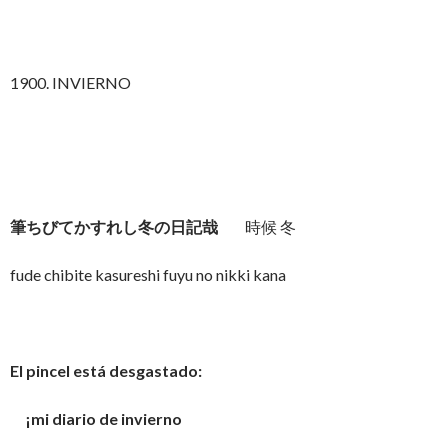
1900. INVIERNO
筆ちびてかすれし冬の日記哉
時候 冬
fude chibite kasureshi fuyu no nikki kana
El pincel está desgastado:
¡mi diario de invierno