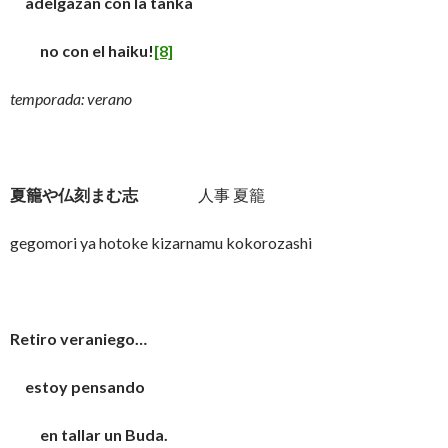
adelgazan con la tanka
no con el haiku!
[8]
temporada: verano
夏籠や仏刻まむ志
人事 夏籠
gegomori ya hotoke kizarnamu kokorozashi
Retiro veraniego…
estoy pensando
en tallar un Buda.