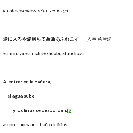
asuntos humanos: retiro veraniego
湯に入るや湯満ちて菖蒲あふれこす
人事 菖蒲湯
yu ni iru ya yu michite shoubu afure kosu
Al entrar en la bañera,
el agua sube
y los lirios se desbordan.
[9]
asuntos humanos: baño de lirios