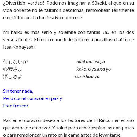
¿Divertido, verdad? Podemos imaginar a Sōseki, al que en su
vida doliente no le faltaron desdichas, remolonear felizmente
en el futón un día tan festivo como ese.
Mi haiku es más serio y solemne con tantas «a» en los dos
versos finales. El tercero me lo inspiró un maravilloso haiku de
Issa Kobayashi:
何もないが
nani mo nai ga
心安さよ
kokoro yasusa yo
涼しさよ
suzushisa yo
Sin tener nada,
Pero con el corazón en paz y
Este frescor.
Paz en el corazón deseo a los lectores de El Rincón en el año
que acaba de empezar. Y salud para cenar espinacas con pasas
o para remolonear un rato en la cama antes de levantarse.