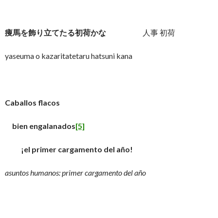
痩馬を飾り立てたる初荷かな
人事 初荷
yaseuma o kazaritatetaru hatsuni kana
Caballos flacos
bien engalanados
[5]
¡el primer cargamento del año!
asuntos humanos: primer cargamento del año