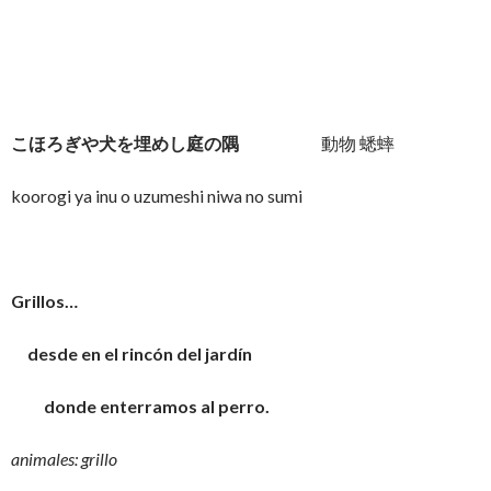
こほろぎや犬を埋めし庭の隅
動物 蟋蟀
koorogi ya inu o uzumeshi niwa no sumi
Grillos…
desde en el rincón del jardín
donde enterramos al perro.
animales: grillo