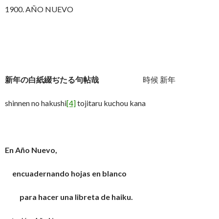
1900. AÑO NUEVO
新年の白紙綴ぢたる句帖哉
時候 新年
shinnen no hakushi
[4]
tojitaru kuchou kana
En Año Nuevo,
encuadernando hojas en blanco
para hacer una libreta de haiku.