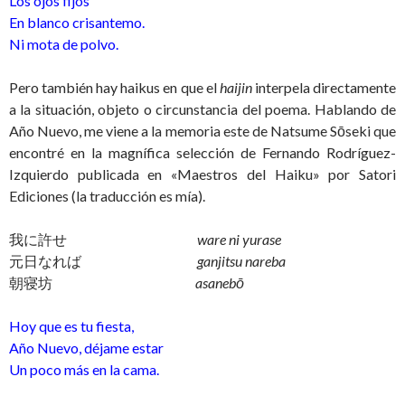
Los ojos fijos
En blanco crisantemo.
Ni mota de polvo.
Pero también hay haikus en que el
haijin
interpela directamente
a la situación, objeto o circunstancia del poema. Hablando de
Año Nuevo, me viene a la memoria este de Natsume Sōseki que
encontré en la magnífica selección de Fernando Rodríguez-
Izquierdo publicada en «Maestros del Haiku» por Satori
Ediciones (la traducción es mía).
我に許せ
ware ni yurase
元日なれば
ganjitsu nareba
朝寝坊
asanebō
Hoy que es tu fiesta,
Año Nuevo, déjame estar
Un poco más en la cama.