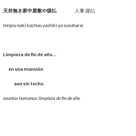
天井無き家中屋敷や煤払
人事 煤払
tenjou naki kachuu yashiki ya susuharai
Limpieza de fin de año…
en una mansión
aun sin techo.
asuntos humanos: limpieza de fin de año