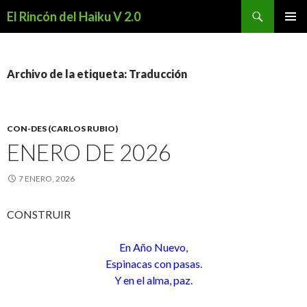
Buscar
El Rincón del Haiku V 2.0
SALTAR
MENÚ
AL
PRINCI
CONTENIDO
Archivo de la etiqueta: Traducción
CON-DES (CARLOS RUBIO)
ENERO DE 2026
7 ENERO, 2026
CONSTRUIR
En Año Nuevo,
Espinacas con pasas.
Y en el alma, paz.