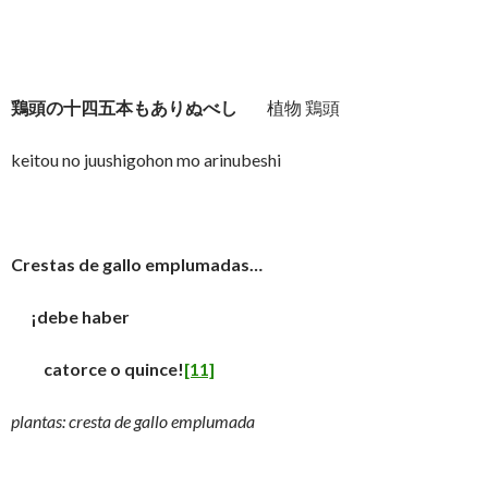
鶏頭の十四五本もありぬべし
植物 鶏頭
keitou no juushigohon mo arinubeshi
Crestas de gallo emplumadas…
¡debe haber
catorce o quince!
[11]
plantas: cresta de gallo emplumada