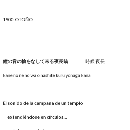
1900. OTOÑO
鐘の音の輸をなして来る夜長哉
時候 夜長
kane no ne no wa o nashite kuru yonaga kana
El sonido de la campana de un templo
extendiéndose en círculos…