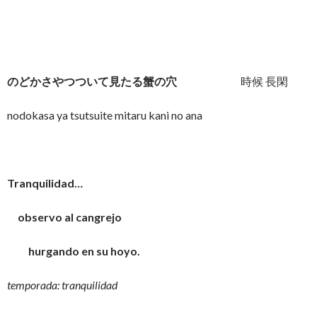
のどかさやつついて見たる蟹の穴
時候 長閑
nodokasa ya tsutsuite mitaru kani no ana
Tranquilidad…
observo al cangrejo
hurgando en su hoyo.
temporada: tranquilidad