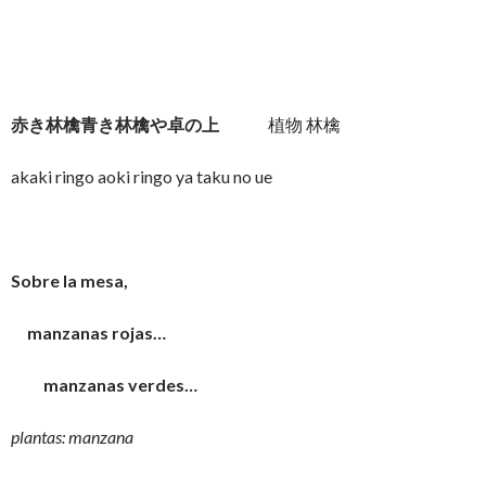
赤き林檎青き林檎や卓の上
植物 林檎
akaki ringo aoki ringo ya taku no ue
Sobre la mesa,
manzanas rojas…
manzanas verdes…
plantas: manzana