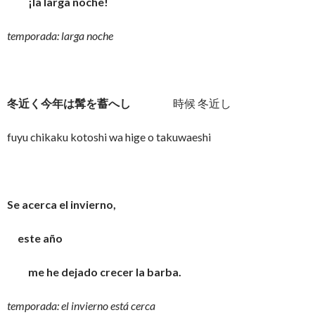
¡la larga noche!
temporada: larga noche
冬近く今年は髯を蓄へし
時候 冬近し
fuyu chikaku kotoshi wa hige o takuwaeshi
Se acerca el invierno,
este año
me he dejado crecer la barba.
temporada: el invierno está cerca