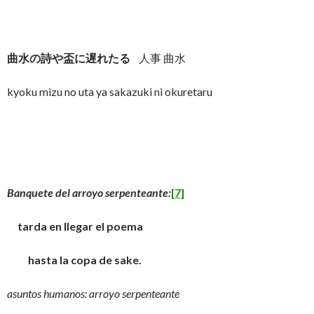
曲水の詩や盃に遅れたる
人事 曲水
kyoku mizu no uta ya sakazuki ni okuretaru
Banquete del arroyo serpenteante:
[7]
tarda en llegar el poema
hasta la copa de sake.
asuntos humanos: arroyo serpenteante