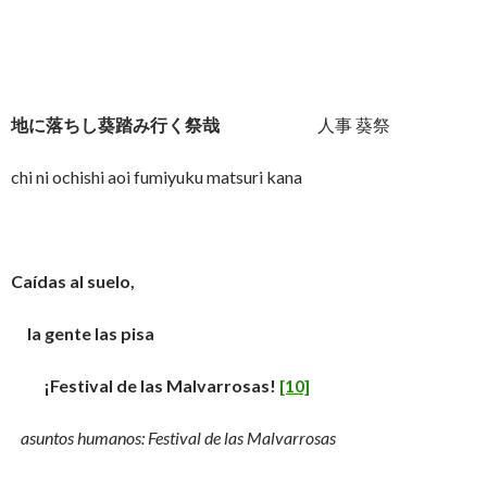
地に落ちし葵踏み行く祭哉
人事 葵祭
chi ni ochishi aoi fumiyuku matsuri kana
Caídas al suelo,
la gente las pisa
¡Festival de las Malvarrosas!
[10]
asuntos humanos: Festival de las Malvarrosas