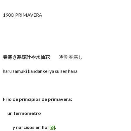
1900. PRIMAVERA
春寒き寒暖計や水仙花
時候 春寒し
haru samuki kandankei ya suisen hana
Frío de principios de primavera:
un termómetro
y narcisos en flor
[6]
.