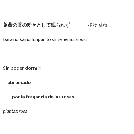
薔薇の香の粉々として眠られず
植物 薔薇
bara no ka no funpun to shite nemurarezu
Sin poder dormir,
abrumado
por la fragancia de las rosas.
plantas: rosa