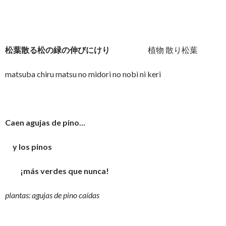
松葉散る松の緑の伸びにけり
植物 散り松葉
matsuba chiru matsu no midori no nobi ni keri
Caen agujas de pino…
y los pinos
¡más verdes que nunca!
plantas: agujas de pino caídas