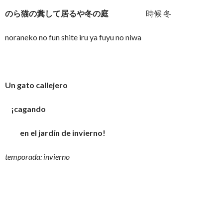
のら猫の糞して居るや冬の庭
時候 冬
noraneko no fun shite iru ya fuyu no niwa
Un gato callejero
¡cagando
en el jardín de invierno!
temporada: invierno