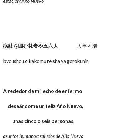
estación: Año Nuevo
病牀を囲む礼者や五六人
人事 礼者
byoushou o kakomu reisha ya gorokunin
Alrededor de mi lecho de enfermo
deseándome un feliz Año Nuevo,
unas cinco o seis personas.
asuntos humanos: saludos de Año Nuevo