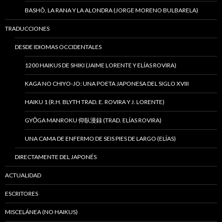
BASHÔ, LA RANA Y LA ALONDRA (JORGE MORENO BULBARELA)
TRADUCCIONES
DESDE IDIOMAS OCCIDENTALES
1200 HAIKUS DE SHIKI (JAIME LORENTE Y ELÍAS ROVIRA)
KAGA NO CHIYO-JO: UNA POETA JAPONESA DEL SIGLO XVIII
HAIKU 1 (R.H. BLYTH TRAD. E. ROVIRA Y J. LORENTE)
GYŌGA MANROKU 仰臥漫録 (TRAD. ELÍAS ROVIRA)
UNA CAMA DE ENFERMO DE SEIS PIES DE LARGO (ELÍAS)
DIRECTAMENTE DEL JAPONÉS
ACTUALIDAD
ESCRITORES
MISCELÁNEA (NO HAIKUS)