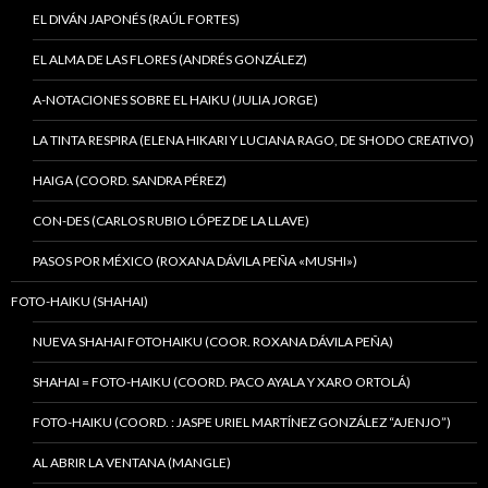
EL DIVÁN JAPONÉS (RAÚL FORTES)
EL ALMA DE LAS FLORES (ANDRÉS GONZÁLEZ)
A-NOTACIONES SOBRE EL HAIKU (JULIA JORGE)
LA TINTA RESPIRA (ELENA HIKARI Y LUCIANA RAGO, DE SHODO CREATIVO)
HAIGA (COORD. SANDRA PÉREZ)
CON-DES (CARLOS RUBIO LÓPEZ DE LA LLAVE)
PASOS POR MÉXICO (ROXANA DÁVILA PEÑA «MUSHI»)
FOTO-HAIKU (SHAHAI)
NUEVA SHAHAI FOTOHAIKU (COOR. ROXANA DÁVILA PEÑA)
SHAHAI = FOTO-HAIKU (COORD. PACO AYALA Y XARO ORTOLÁ)
FOTO-HAIKU (COORD. : JASPE URIEL MARTÍNEZ GONZÁLEZ “AJENJO”)
AL ABRIR LA VENTANA (MANGLE)