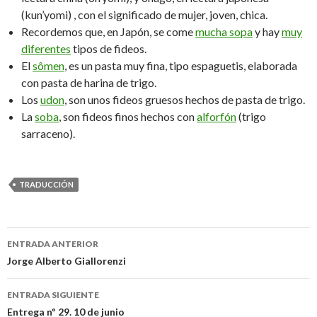
(kun’yomi) , con el significado de mujer, joven, chica.
Recordemos que, en Japón, se come
mucha sopa
y hay
muy
diferentes
tipos de fideos.
El
sômen
, es un pasta muy fina, tipo espaguetis, elaborada
con pasta de harina de trigo.
Los
udon
, son unos fideos gruesos hechos de pasta de trigo.
La
soba
, son fideos finos hechos con
alforfón
(trigo
sarraceno).
TRADUCCIÓN
ENTRADA ANTERIOR
Navegación
Jorge Alberto Giallorenzi
de
ENTRADA SIGUIENTE
entradas
Entrega nº 29. 10 de junio