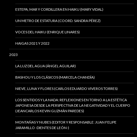
ESTEPA, MAR Y CORDILLERA EN HAIKU (MARY VIDAL)
UN METRO DE ESTATURA (COORD. SANDRA PÉREZ)
VOCES DEL HAIKU (ENRIQUE LINARES)
HAIGAS 2021 Y 2022
2023
LA LUZ DEL AGUA (ÁNGEL AGUILAR)
BASHOU Y LOS CLÁSICOS (MARCELA CHANDÍA)
NIEVE, LUNA Y FLORES (CARLOS EDUARDO VIVEROS TORRES)
LOS SENTIDOS Y LA NADA: REFLEXIONES EN TORNO A LA ESTÉTICA
JAPONESA DESDE LA PERSPECTIVA DE LA NEGATIVIDAD Y EL CUERPO
(JEANCARLOS KEVIN GUZMÁN PAREDES)
MONTAÑAS Y NUBES (EDITOR Y RESPONSABLE: JUAN FELIPE
JARAMILLO -DIENTES DE LEÓN-)