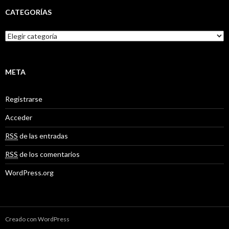
CATEGORÍAS
C
a
t
e
g
META
o
r
Registrarse
í
a
Acceder
s
RSS
de las entradas
RSS
de los comentarios
WordPress.org
Creado con WordPress