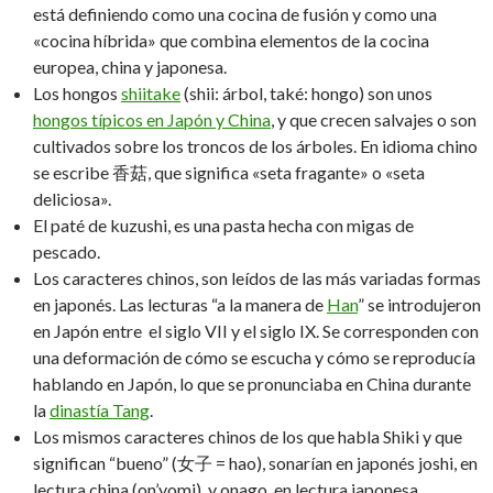
está definiendo como una cocina de fusión y como una
«cocina híbrida» que combina elementos de la cocina
europea, china y japonesa.
Los hongos
shiitake
(shii: árbol, také: hongo) son unos
hongos típicos en Japón y China
, y que crecen salvajes o son
cultivados sobre los troncos de los árboles. En idioma chino
se escribe 香菇, que significa «seta fragante» o «seta
deliciosa».
El paté de kuzushi, es una pasta hecha con migas de
pescado.
Los caracteres chinos, son leídos de las más variadas formas
en japonés. Las lecturas “a la manera de
Han
” se introdujeron
en Japón entre el siglo VII y el siglo IX. Se corresponden con
una deformación de cómo se escucha y cómo se reproducía
hablando en Japón, lo que se pronunciaba en China durante
la
dinastía Tang
.
Los mismos caracteres chinos de los que habla Shiki y que
significan “bueno” (女子 = hao), sonarían en japonés joshi, en
lectura china (on’yomi), y onago, en lectura japonesa