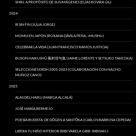
SHIKI: A PROPÓSITO DE SUS IMÁGENES (ELÍAS ROVIRA GIL)
2024
IR SIN FIN (JULIA JORGE)
MOMIJI EN JAPÓN (ROXANA DÁVILA PEÑA, «MUSHI»)
CELEBRAR LA VIDA (JUAN FRANCISCO RAMOS JUSTICIA)
BUSON HAIKUSHÛ 蕪村俳句集 (JAIME LORENTE Y SETSUKO TAKEOKA)
SELECCIONES ERDH 2001-2023 (COLABORACIÓN CON NACHO
MUÑOZ CANO)
2025
ALAS DEL HAIKU (MARGA ALCALÁ)
JOSÉ MARÍA BERMEJO
POESÍA BUDISTA: DE DŌGEN A SANTŌKA (CARLOS BARBOSA CEPEDA)
LIBERA TU NIÑO INTERIOR (BIBI VARELA GIBB -BIBISAN-)