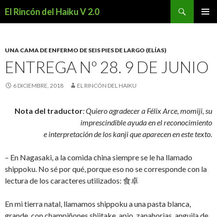
Buscar
El Rincón del Haiku V 2.0
SALTAR
MENÚ
AL
PRINCI
CONTENIDO
UNA CAMA DE ENFERMO DE SEIS PIES DE LARGO (ELÍAS)
ENTREGA Nº 28. 9 DE JUNIO
6 DICIEMBRE, 2018
EL RINCÓN DEL HAIKU
Nota del traductor
: Quiero agradecer a Félix Arce, momiji, su
imprescindible ayuda en el reconocimiento
e interpretación de los kanji que aparecen en este texto.
– En Nagasaki, a la comida china siempre se le ha llamado
shippoku. No sé por qué, porque eso no se corresponde con la
lectura de los caracteres utilizados: 食卓
En mi tierra natal, llamamos shippoku a una pasta blanca,
grande, con champiñones shiitake, apio, zanahorias, anguila de