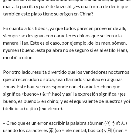
mar a la parrilla y paté de kuzushi. ¿Es una forma de decir que
también este plato tiene su origen en China?
En cuanto a los fideos, ya que todos parecen provenir de allí,
siempre se designan con caracteres chinos que se leen a la
manera Han. Este es el caso, por ejemplo, de los men, sômen,
nyumen (bueno, esta palabra no sé seguro si es al estilo Han),
menbô o udon.
Por otro lado, resulta divertido que los vendedores nocturnos
que ofrecen udon o soba, sean llamados hauhau en algunas
zonas. Este hau, se corresponde con el carácter chino que
significa «bueno» (女子,hao) y así, la expresión significa «¡es
bueno, es bueno!» en chino; y es el equivalente de nuestros yoi
(delicioso) o jôtô (excelente).
– Creo que es un error escribir la palabra sôumen (そうめん)
usando los caracteres 素 (sô = elemental, básico) y 麺 (men =