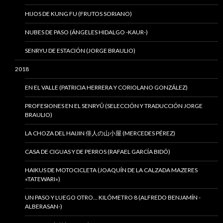
HIJOS DE KUNG FU (FRUTOS SORIANO)
NUBES DE PASO (ÁNGELES HIDALGO -KAUR-)
SENRYU DE ESTACIÓN (JORGE BRAULIO)
2018
EN EL VALLE (PATRICIA HERRERA Y CORIOLANO GONZÁLEZ)
PROFESIONES EN EL SENRYÛ (SELECCIÓN Y TRADUCCIÓN JORGE
BRAULIO)
LA CHOZA DEL HAIJIN 俳人の山小屋 (MERCEDES PÉREZ)
CASA DE CIGUAS Y DE PERROS (RAFAEL GARCÍA BIDÓ)
HAIKUS DE MOTOCICLETA (JOAQUÍN DE LA CALZADA MAZERES
«TATEWARI»)
UN PASO Y LUEGO OTRO… KILÓMETRO 8 (ALFREDO BENJAMÍN -
ALBERASAN-)