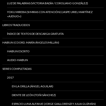
LUZ DE PALABRAS (VICTORIA BADÍA / COROLIANO GONZÁLEZ)
YOKU MIREBA (SI MIRAS CON ATENCIÓN) (JASPE URIEL MARTÍNEZ
«AJENJO»)
LIBROS TRADUCIDOS
ÍNDICE DE TEXTOS DE DESCARGA GRATUITA
HAIBUN (COORD. MARÍA ÁNGELES MILLÁN)
HAIBUN ESCRITO
AUDIO-HAIBUN
SERIES COMPLETADAS
2017
EN LA ORILLA (ÁNGEL AGUILAR)
DIENTE DE LEÓN (TOÑI SÁNCHEZ)
ESPACIO LUNA ALFANJE (JORGE GIALLORENZI Y JULIA GUZMÁN)