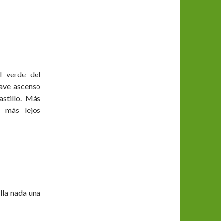
l verde del
uave ascenso
astillo. Más
o más lejos
lla nada una