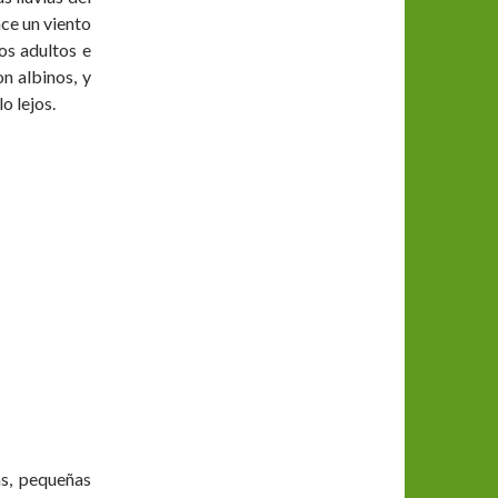
ce un viento
os adultos e
n albinos, y
o lejos.
as, pequeñas