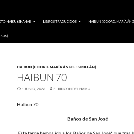
OTO-HAIKU (SHAHAI)
LIBROS TRADUCIDOS
HAIBUN (COORD. MARÍA ÁNG
IKUS)
HAIBUN (COORD. MARÍA ÁNGELES MILLÁN)
HAIBUN 70
1 JUNIO, 2026
EL RINCÓN DEL HAIKU
Haibun 70
Baños de San José
Esta tarde hemos ido a los Baños de San José*, que tras la