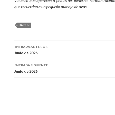
violáceo que aparecen a finales del invierno. Forman raci
que recuerdan a un pequeño manojo de uvas.
HAIBUN
ENTRADA ANTERIOR
Navegación
Junio de 2026
de
ENTRADA SIGUIENTE
entradas
Junio de 2026