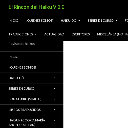
Buscar
El Rincón del Haiku V 2.0
SALTAR AL CONTENIDO
INICIO
¿QUIÉNES SOMOS?
HAIKU-DÔ
SERIES EN CURSO
F
TRADUCCIONES
ACTUALIDAD
ESCRITORES
MISCELÁNEA (NO HA
Revista de haikus
INICIO
¿QUIÉNES SOMOS?
HAIKU-DÔ
SERIES EN CURSO
FOTO-HAIKU (SHAHAI)
LIBROS TRADUCIDOS
HAIBUN (COORD. MARÍA
ÁNGELES MILLÁN)