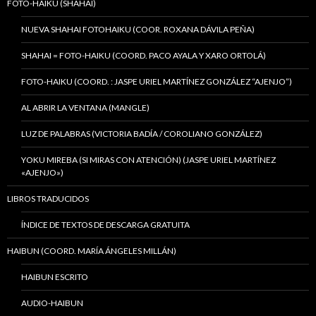
FOTO-HAIKU (SHAHAI)
NUEVA SHAHAI FOTOHAIKU (COOR. ROXANA DÁVILA PEÑA)
SHAHAI = FOTO-HAIKU (COORD. PACO AYALA Y XARO ORTOLÁ)
FOTO-HAIKU (COORD. : JASPE URIEL MARTÍNEZ GONZÁLEZ “AJENJO”)
AL ABRIR LA VENTANA (MANGLE)
LUZ DE PALABRAS (VICTORIA BADÍA / COROLIANO GONZÁLEZ)
YOKU MIREBA (SI MIRAS CON ATENCIÓN) (JASPE URIEL MARTÍNEZ
«AJENJO»)
LIBROS TRADUCIDOS
ÍNDICE DE TEXTOS DE DESCARGA GRATUITA
HAIBUN (COORD. MARÍA ÁNGELES MILLÁN)
HAIBUN ESCRITO
AUDIO-HAIBUN