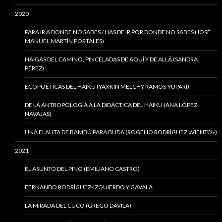
2020
PARA IR A DONDE NO SABES / HAS DE IR POR DONDE NO SABES (JOSÉ
MANUEL MARTÍN PORTALES)
HAIGAS DEL CAMINO, PINCELADAS DE AQUÍ Y DE ALLÁ (SANDRA
PÉREZ)
ECOPOÉTICAS DEL HAIKU (YAXKIN MELCHY RAMOS-YUPARI)
DE LA ANTROPOLOGÍA A LA DIDÁCTICA DEL HAIKU (ANA LÓPEZ
NAVAJAS)
UNA FLAUTA DE BAMBÚ PARA BUDA (ROGELIO RODRÍGUEZ «VIENTO»)
2021
EL ASUNTO DEL PINO (EMILIANO CASTRO)
FERNANDO RODRÍGUEZ-IZQUIERDO Y GAVALA
LA MIRADA DEL CUCO (GREGO DÁVILA)