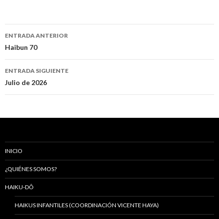
ENTRADA ANTERIOR
Navegación
Haibun 70
de
ENTRADA SIGUIENTE
entradas
Julio de 2026
INICIO
¿QUIÉNES SOMOS?
HAIKU-DÔ
HAIKUS INFANTILES (COORDINACIÓN VICENTE HAYA)