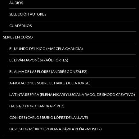
AUDIOS
SELECCIÓN AUTORES
CUADERNOS
SERIES EN CURSO
EL MUNDO DEL KIGO (MARCELA CHANDÍA)
EL DIVÁN JAPONÉS (RAÚL FORTES)
EL ALMA DE LAS FLORES (ANDRÉS GONZÁLEZ)
A-NOTACIONES SOBRE EL HAIKU (JULIA JORGE)
LA TINTA RESPIRA (ELENA HIKARI Y LUCIANA RAGO, DE SHODO CREATIVO)
HAIGA (COORD. SANDRA PÉREZ)
CON-DES (CARLOS RUBIO LÓPEZ DE LA LLAVE)
PASOS POR MÉXICO (ROXANA DÁVILA PEÑA «MUSHI»)