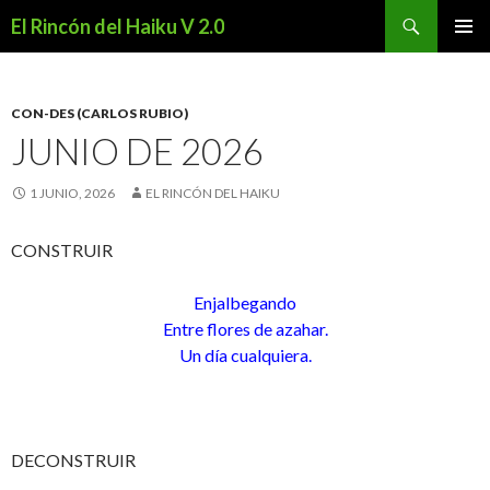
Buscar
El Rincón del Haiku V 2.0
SALTAR
MENÚ
AL
PRINCI
CONTENIDO
CON-DES (CARLOS RUBIO)
JUNIO DE 2026
1 JUNIO, 2026
EL RINCÓN DEL HAIKU
CONSTRUIR
Enjalbegando
Entre flores de azahar.
Un día cualquiera.
DECONSTRUIR