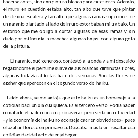
hacerse antes, sino con pintura blanca para exteriores. Además,
el muro en cuestión estaba alto, tan alto que tuve que pintar
desde una escalera y tan alto que algunas ramas superiores de
un naranjo plantado al lado del muro estorbaban mi trabajo. Un
estorbo que me obligó a cortar algunas de esas ramas y, sin
duda por mi incuria, a manchar algunas hojas con alguna gota
de la pintura.
El naranjo, qué generoso, contestó a la poda y a mi descuido
regalándome el perfume suave de sus blancas, diminutas flores,
algunas todavía abiertas hace dos semanas. Son las flores de
azahar que aparecen en el segundo verso del haiku.
Leído ahora, se me antoja que este haiku es un homenaje a la
cotidianidad: un día cualquiera. Es el tercero verso. Podía haber
rematado el haiku con «en primavera», pero sería una obviedad
–y la economía del haiku no aconseja caer en obviedades–, pues
el azahar florece en primavera. Deseaba, más bien, resaltar esa
cotidianidad del acto de enjalbegar.