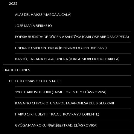
2025
ALAS DEL HAIKU (MARGA ALCALÁ)
JOSÉ MARÍA BERMEJO
POESÍA BUDISTA: DE DŌGEN A SANTŌKA (CARLOS BARBOSA CEPEDA)
LIBERA TU NIÑO INTERIOR (BIBI VARELA GIBB -BIBISAN-)
BASHÔ, LA RANA Y LA ALONDRA (JORGE MORENO BULBARELA)
TRADUCCIONES
DESDE IDIOMAS OCCIDENTALES
1200 HAIKUS DE SHIKI (JAIME LORENTE Y ELÍAS ROVIRA)
KAGA NO CHIYO-JO: UNA POETA JAPONESA DEL SIGLO XVIII
HAIKU 1 (R.H. BLYTH TRAD. E. ROVIRA Y J. LORENTE)
GYŌGA MANROKU 仰臥漫録 (TRAD. ELÍAS ROVIRA)