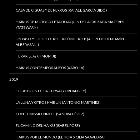
CASA DE CIGUAS Y DE PERROS (RAFAEL GARCÍA BIDÓ)
HAIKUS DE MOTOCICLETA (JOAQUÍN DE LA CALZADA MAZERES
«TATEWARI»)
UN PASO Y LUEGO OTRO… KILÓMETRO 8 (ALFREDO BENJAMÍN -
ALBERASAN-)
FURARI ふらり(MOMIJI)
HAIKUS CONTEMPORÁNEOS (XARO LA)
2019
EL CASERÓN DE LA CURVA (YORDAN REY)
LA LUNA Y OTROS HAIBUN (ANTONIO MARTÍNEZ)
CON EL MISMO PINCEL (SANDRA PÉREZ)
EL CAMINO DEL HAIKU (ISABEL POSE)
HAIKUS POR EL MUNDO (LETICIA SICILIA SAAVEDRA)