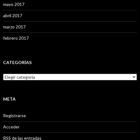
mayo 2017
abril 2017
marzo 2017
febrero 2017
CATEGORÍAS
C
a
t
e
g
META
o
r
Registrarse
í
a
Acceder
s
RSS
de las entradas