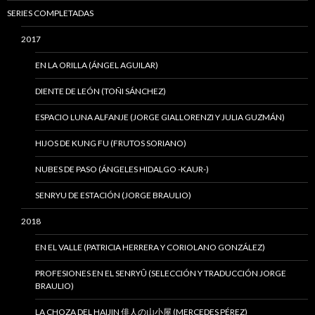
SERIES COMPLETADAS
2017
EN LA ORILLA (ÁNGEL AGUILAR)
DIENTE DE LEÓN (TOÑI SÁNCHEZ)
ESPACIO LUNA ALFANJE (JORGE GIALLORENZI Y JULIA GUZMÁN)
HIJOS DE KUNG FU (FRUTOS SORIANO)
NUBES DE PASO (ÁNGELES HIDALGO -KAUR-)
SENRYU DE ESTACIÓN (JORGE BRAULIO)
2018
EN EL VALLE (PATRICIA HERRERA Y CORIOLANO GONZÁLEZ)
PROFESIONES EN EL SENRYÛ (SELECCIÓN Y TRADUCCIÓN JORGE
BRAULIO)
LA CHOZA DEL HAIJIN 俳人の山小屋 (MERCEDES PÉREZ)