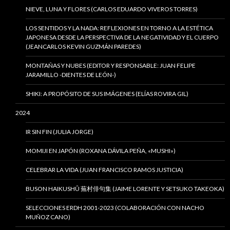
NIEVE, LUNA Y FLORES (CARLOS EDUARDO VIVEROS TORRES)
LOS SENTIDOS Y LA NADA: REFLEXIONES EN TORNO A LA ESTÉTICA
JAPONESA DESDE LA PERSPECTIVA DE LA NEGATIVIDAD Y EL CUERPO
(JEANCARLOS KEVIN GUZMÁN PAREDES)
MONTAÑAS Y NUBES (EDITOR Y RESPONSABLE: JUAN FELIPE
JARAMILLO -DIENTES DE LEÓN-)
SHIKI: A PROPÓSITO DE SUS IMÁGENES (ELÍAS ROVIRA GIL)
2024
IR SIN FIN (JULIA JORGE)
MOMIJI EN JAPÓN (ROXANA DÁVILA PEÑA, «MUSHI»)
CELEBRAR LA VIDA (JUAN FRANCISCO RAMOS JUSTICIA)
BUSON HAIKUSHÛ 蕪村俳句集 (JAIME LORENTE Y SETSUKO TAKEOKA)
SELECCIONES ERDH 2001-2023 (COLABORACIÓN CON NACHO
MUÑOZ CANO)